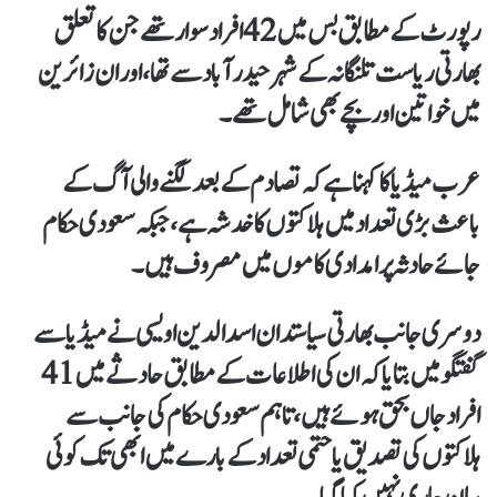
رپورٹ کے مطابق بس میں 42 افراد سوار تھے جن کا تعلق
بھارتی ریاست تلنگانہ کے شہر حیدرآباد سے تھا، اور ان زائرین
میں خواتین اور بچے بھی شامل تھے۔
عرب میڈیا کا کہنا ہے کہ تصادم کے بعد لگنے والی آگ کے
باعث بڑی تعداد میں ہلاکتوں کا خدشہ ہے، جبکہ سعودی حکام
جائے حادثہ پر امدادی کاموں میں مصروف ہیں۔
دوسری جانب بھارتی سیاستدان اسدالدین اویسی نے میڈیا سے
گفتگو میں بتایا کہ ان کی اطلاعات کے مطابق حادثے میں 41
افراد جاں بحق ہوئے ہیں، تاہم سعودی حکام کی جانب سے
ہلاکتوں کی تصدیق یا حتمی تعداد کے بارے میں ابھی تک کوئی