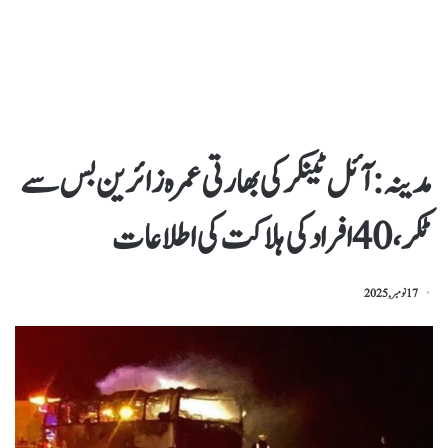
مدینہ :آئل ٹینکر کی بھارتی عمرہ زائرین بس سے
ٹکر، 40 افراد کی ہلاکت کی اطلاعات
17 نومبر, 2025