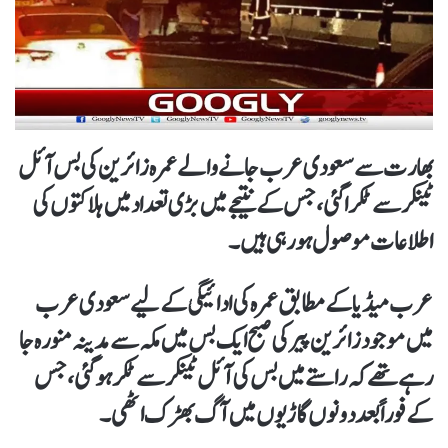
بھارت سے سعودی عرب جانے والے عمرہ زائرین کی بس آئل
ٹینکر سے ٹکرا گئی، جس کے نتیجے میں بڑی تعداد میں ہلاکتوں کی
اطلاعات موصول ہو رہی ہیں۔
عرب میڈیا کے مطابق عمرہ کی ادائیگی کے لیے سعودی عرب
میں موجود زائرین پیر کی صبح ایک بس میں مکہ سے مدینہ منورہ جا
رہے تھے کہ راستے میں بس کی آئل ٹینکر سے ٹکر ہوگئی، جس
کے فوراً بعد دونوں گاڑیوں میں آگ بھڑک اٹھی۔