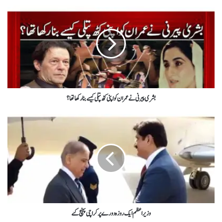
بشری پیرنی نے عمران کو اپنی کٹھ پتلی کیسے بنا رکھا تھا؟
وزیراعظم ایک روزہ دورے پر کراچی پہنچ گئے