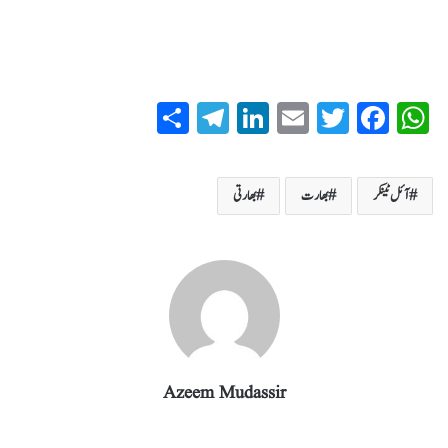
S
T
Li
E
T
Fa
W
ha
el
nk
m
wi
ce
ha
re
eg
ed
ail
tte
bo
ts
آئل ٹینکر
بھارت
بھارتی
ra
In
r
ok
A
m
pp
Azeem Mudassir