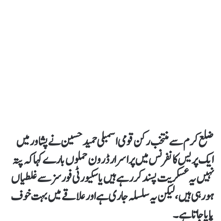
ضلع کرم سے منتخب رکن قومی اسمبلی حمید حسین نے پشاور میں
ایک پریس کانفرنس میں پراسرار ڈرون حملوں بارے کہا کہ پتہ
نہیں یہ عسکریت پسند کر رہے ہیں یا سکیورٹی فورسز سے غلطیاں
ہو رہی ہیں، لیکن یہ سلسلہ جاری ہے اور علاقے میں بہت خوف
پایا جاتا ہے۔