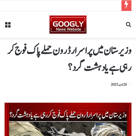
وزیرستان میں پراسرار ڈرون حملے پاک فوج کر
رہی ہے یا دہشت گرد؟
26 جون, 2025