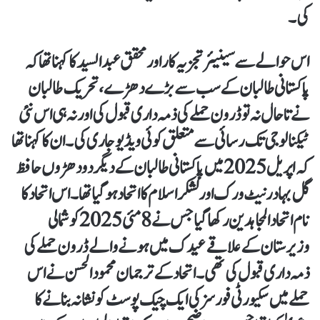
کی۔
اس حوالے سے سینیئر تجزیہ کار اور محقق عبدالسید کا کہنا تھا کہ
پاکستانی طالبان کے سب سے بڑے دھڑے، تحریک طالبان
نے تاحال نہ تو ڈرون حملے کی ذمہ داری قبول کی اور نہ ہی اس نئی
ٹیکنالوجی تک رسائی سے متعلق کوئی ویڈیو جاری کی۔ ان کا کہنا تھا
کہ اپریل 2025 میں پاکستانی طالبان کے دیگر دو دھڑوں حافظ
گل بہادر نیٹ ورک اور لشکر اسلام کا اتحاد ہو گیا تھا۔ اس اتحاد کا
نام اتحاد المجاہدین رکھا گیا جس نے 8 مئی 2025 کو شمالی
وزیرستان کے علاقے عیدک میں ہونے والے ڈرون حملے کی
ذمہ داری قبول کی تھی۔ اتحاد کے ترجمان محمود الحسن نے اس
حملے میں سکیورٹی فورسز کی ایک چیک پوسٹ کو نشانہ بنانے کا