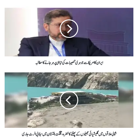
ایران کا امریکا سے جوہری تنصیبات کی تباہی پر ہرجانے کا مطالبہ
شمالی علاقوں میں گلیشیائی جھیلوں کے پھٹنے کا خطرہ، گلگت بلتستان میں سیلابی الرٹ جاری