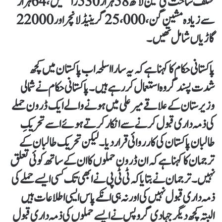
مختلف ساخت کی تین لاکھ 58 ہزار 530 رائفلیں، 64 ہزار
گاڑیاں شامل تھیں۔
پاکستانی حکام کا کہنا ہے کہ یہ سارا اسلحہ اب پاکستان میں کچھ
شدت پسند گروہ استعمال کر رہے ہیں۔ پاکستانی حکام نے شمالی
وزیرستان کے علاقے میر علی میں ہونے والے ایک ڈرون حملے
کی ذمہ داری قبول کرنے سے انکار کرتے ہوئے اسے تحریکِ
طالبان پاکستان کی کارروائی قرار دیا۔ لیکن تحریک طالبان کے
ترجمان کا کہنا ہے کہ ان ڈرون حملوں کا ان کے ساتھ کوئی تعلق
نہیں۔ ترجمان نے بتایا کہ ٹی ٹی پی نے ابھی تک کسی ایسے حملے کی
ذمہ داری قبول نہیں کی اور نہ ہی انکے پاس ایسی اطلاعات ہیں
البتہ کچھ دیگر جہادی گروپس نے ایسے حملوں کی ذمہ داری قبول