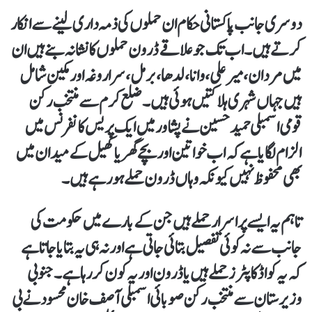
دوسری جانب پاکستانی حکام ان حملوں کی ذمہ داری لینے سے انکار
کرتے ہیں۔ اب تک جو علاقے ڈرون حملوں کا نشانہ بنے ہیں ان
میں مردان، میر علی، وانا، لدھا، برمل، سراروغہ اور مکین شامل
ہیں جہاں شہری ہلاکتیں ہوئی ہیں۔ ضلع کرم سے منتخب رکن
قومی اسمبلی حمید حسین نے پشاور میں ایک پریس کانفرنس میں
الزام لگایا ہے کہ اب خواتین اور بچے گھر یا کھیل کے میدان میں
بھی محفوظ نہیں کیونکہ وہاں ڈرون حملے ہو رہے ہیں۔
تاہم یہ ایسے پر اسرار حملے ہیں جن کے بارے میں حکومت کی
جانب سے نہ کوئی تفصیل بتائی جاتی ہے اور نہ ہی یہ بتایا جاتا ہے
کہ یہ کواڈ کاپٹرز حملے ہیں یا ڈرون اور یہ کون کر رہا ہے۔ جنوبی
وزیرستان سے منتخب رکن صوبائی اسمبلی آصف خان محسود نے بی