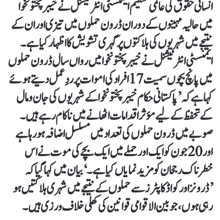
انسانی حقوق کی عالمی تنظیم ایمنسٹی انٹرنیشنل نے خیبر پختونخوا
میں حالیہ مہینوں کے دوران ڈرون حملوں میں تیزی اور ان کے
نتیجے میں شہریوں کی ہلاکتوں پر گہری تشویش کا اظہار کیا ہے۔
ایمنسٹی انٹرنیشنل نے خیبر پختونخوا میں رواں سال ڈرون حملوں
میں پانچ بچوں سمیت 17 افراد کی اموات پر ردِعمل دیتے ہوئے
کہا ہے کہ ’پاکستانی حکام خیبر پختونخوا کے شہریوں کی جان و مال
کے تحفظ کے لیے مؤثر اقدامات اٹھانے میں ناکام رہے ہیں۔
صوبے میں ڈرون حملوں کی تعداد میں مسلسل اضافہ ہو رہا ہے
اور 20 جون کو ایک اور حملے میں ایک بچے کی موت نے اس
خطرناک رجحان کو مزید نمایاں کیا ہے۔‘ بیان میں کہا گیا کہ
’ڈرونز اور کواڈ کاپٹرز سے حملوں کے نتیجے میں شہری ہلاکتیں ہو
رہی ہوں، جو بین الاقوامی قوانین کی کھلی خلاف ورزی ہیں۔