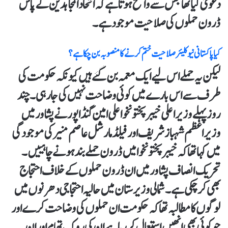
دعویٰ کیا تھا جس سے واضح ہوتا ہے کہ اتحاد المجاہدین کے پاس
ڈرون حملوں کی صلاحیت موجود ہے۔
کیا پاکستانی نیوکلیئر صلاحیت ختم کرنے کا منصوبہ بن چکا ہے؟
لیکن یہ حملے اس لیے ایک معمہ بن گئے ہیں کیونکہ حکومت کی
طرف سے اس بارے میں کوئی وضاحت نہیں کی جا رہی۔ چند
روز پہلے وزیر اعلی خیبر پختونخوا علی امین گنڈا پور نے پشاور میں
وزیر اعظم شہباز شریف اور فیلڈ مارشل عاصم منیر کی موجودگی
میں کہا تھا کہ خیبر پختونخوا میں ڈرون حملے بند ہونے چاہییں۔
تحریک انصاف پشاور میں ان ڈرون حملوں کے خلاف احتجاج
بھی کر چکی ہے۔ شمالی وزیرستان میں حالیہ احتجاجی دھرنوں میں
لوگوں کا مطالبہ تھا کہ حکومت ان حملوں کی وضاحت کرے اور
جو کوئی بھی انھیں استعمال کر رہا ہے ان کی روک تھام اور ان