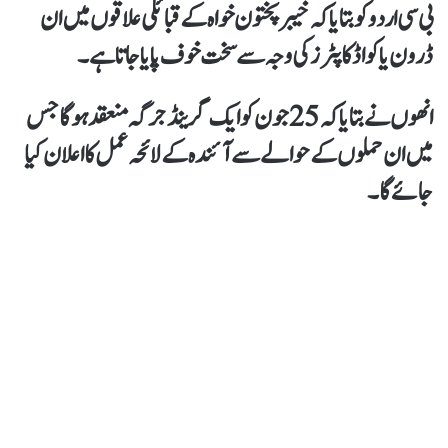
بی سی اردو کو بتایا کہ خیبر پختون خواہ کے قبائلی علاقوں میں ان
ڈرون یا کواڈ کاپٹرز کی وجہ سے سخت خوف پایا جاتا ہے۔
انھوں نے بتایا کہ 25 جون کو ایک گرینڈ جرگہ منعقد ہو گا جس
میں ان حملوں کے حوالے سے آئندہ کے لائحہ عمل کا اعلان کیا
جائے گا۔