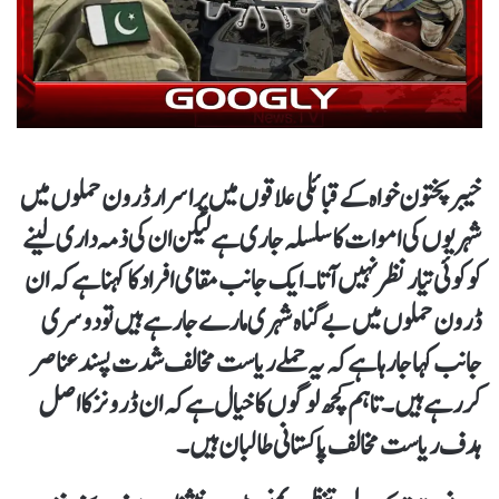
خیبر پختون خواہ کے قبائلی علاقوں میں پراسرار ڈرون حملوں میں
شہریوں کی اموات کا سلسلہ جاری ہے لیکن ان کی ذمہ داری لینے
کو کوئی تیار نظر نہیں آتا۔ ایک جانب مقامی افراد کا کہنا ہے کہ ان
ڈرون حملوں میں بے گناہ شہری مارے جا رہے ہیں تو دوسری
جانب کہا جا رہا ہے کہ یہ حملے ریاست مخالف شدت پسند عناصر
کر رہے ہیں۔ تاہم کچھ لوگوں کا خیال ہے کہ ان ڈرونز کا اصل
ہدف ریاست مخالف پاکستانی طالبان ہیں۔