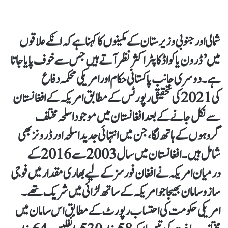
شمالی اور جنوبی وزیرستان کے مکینوں کا کہنا ہے کہ انکے علاقوں
میں ’ڈرون یا کواڈ کاپٹر اکثر نظر آتے ہیں جس سے خوف پایا جاتا
ہے۔ دوسری جانب پاکستانی حکام اور امریکی محکمہ دفاع
کی 2021 کی تحقیقی رپورٹس کے مطابق امریکہ کے افغانستان
سے نکل جانے کے بعد افغانستان میں موجود اسلحہ مختلف
گروہوں کے ہاتھ لگا، جن میں انتہائی جدید اسلحہ اور ڈرونز بھی
شامل ہیں۔ افغانستان میں سال 2003 سے 2016 کے
درمیان امریکہ نے افغان فورسز کے لیے بھاری مقدار میں فوجی
سازوسامان بھیجا جو امریکہ کے ساتھ لڑائی میں شریک تھے۔
امریکی حکومت کی احتساب رپورٹ کے مطابق اس سامان میں