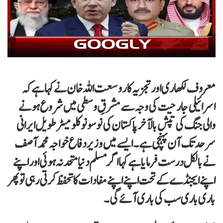
معروف لکھاری اور تجزیہ کار وسعت اللہ خان نے کہا ہے کہ
اسرائیلی جارحیت کی وجہ سے مشرقِ وسطی میں شروع ہونے
والی جنگ کی تپش بالآخر پاکستان کی نو سو نو کلومیٹر طویل ایرانی
سرحد تک آن پہنچی ہے۔ ایسے میں وزیر دفاع خواجہ محمدآصف
نے بالکل درست فرمایا ہے کہا اگر مسلم دنیا متحد نہ ہوئی اور اپنے
اپنے ایجنڈے کے تحت اپنے اپنے مفادات کا تحفظ کرتی رہی تو پھر
باری باری سب کی باری آئے گی۔