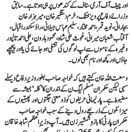
اور چیف آف آرمی سٹاف کے کندھوں پر ہی ہوتا ہے۔ سابق
وزرائے دفاع پرویز خٹک، خرم دستگیر خان، میر ہزار خان
بجارانی، نوید قمر، احمد مختار، سلیم عباس جیلانی، راؤ سکندر اقبال،
آفتاب شعبان میرانی، غوث علی شاہ، محمود ہارون، علی احمد تالپور
وغیرہ کے ناموں سے اپ لوگوں کی تشفی ہو جائے گی یا اور پیچھے
جاؤں اور کچھ اور نام بھی لوں۔
وسعت اللہ خان کہتے ہیں کہ خواجہ صاحب بطور وزیرِ دفاع ویہلے
سہی لیکن حکمران مسلم لیگ ن کے اندر ان کا ’کلہ‘ ہمیشہ سے
مضبوط ہے۔ پارلیمانی حریفوں کو ذومعنی جگتوں اور پھبتیوں کے
میزائلوں کے ذریعے رول دینے کے سبب خواجہ صاحب
حکمران پارٹی کا بازوِ شمشیر زن ہیں۔ آپ وزیرِ اعظم شاہد خاقان