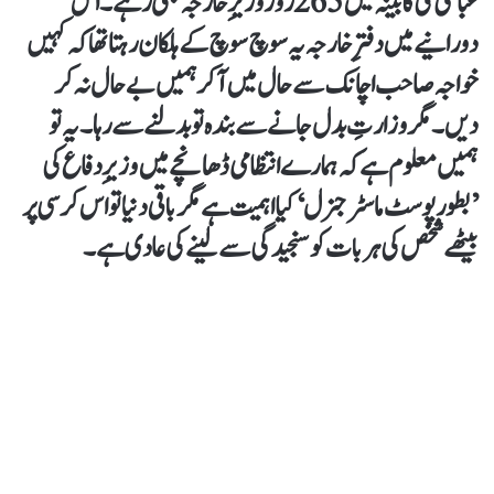
عباسی کی کابینہ میں 265 روز وزیرِ خارجہ بھی رہے۔ اس
دورانیے میں دفترِ خارجہ یہ سوچ سوچ کے ہلکان رہتا تھا کہ کہیں
خواجہ صاحب اچانک سے حال میں آ کر ہمیں بے حال نہ کر
دیں۔ مگر وزارتِ بدل جانے سے بندہ تو بدلنے سے رہا۔ یہ تو
ہمیں معلوم ہے کہ ہمارے انتظامی ڈھانچے میں وزیرِ دفاع کی
’بطور پوسٹ ماسٹر جنرل‘ کیا اہمیت ہے مگر باقی دنیا تو اس کرسی پر
بیٹھے شخص کی ہر بات کو سنجیدگی سے لینے کی عادی ہے۔