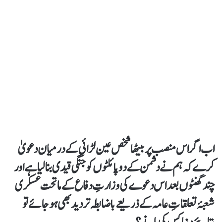
اب اگر اس منصب پر بیٹھا شخص عین لڑائی کے درمیان دعویٰ
کرے کہ ہم نے دشمن کے دو پائلٹوں کو جنگی قیدی بنا لیا ہے اور
چند گھنٹوں بعد اس دعوے کی وزارتِ دفاع کے ماتحت عسکری
شعبۂ تعلقاتِ عامہ کے ذریعے باضابطہ تردید بھی ہو جائے تو