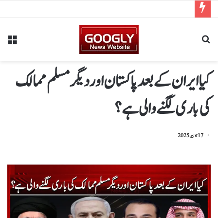
کیا ایران کے بعد پاکستان اور دیگر مسلم ممالک
کی باری لگنے والی ہے ؟
17 جون, 2025