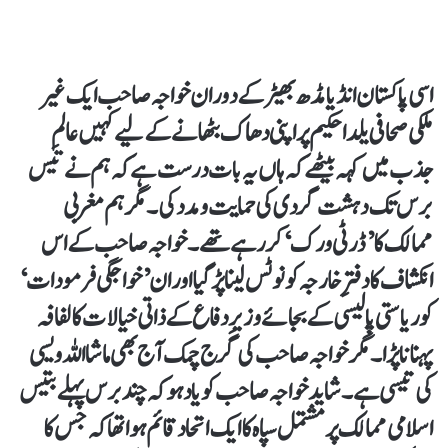
اسی پاکستان انڈیا مڈھ بھیڑ کے دوران خواجہ صاحب ایک غیر
ملکی صحافی یلدا حکیم پر اپنی دھاک بٹھانے کے لیے کہیں عالمِ
جذب میں کہہ بیٹھے کہ ہاں یہ بات درست ہے کہ ہم نے تیس
برس تک دہشت گردی کی حمایت و مدد کی۔ مگر ہم مغربی
ممالک کا ’ڈرٹی ورک‘ کر رہے تھے۔ خواجہ صاحب کے اس
انکشاف کا دفترِ خارجہ کو نوٹس لینا پڑ گیا اور ان ’خواجگی فرمودات‘
کو ریاستی پالیسی کے بجائے وزیرِ دفاع کے ذاتی خیالات کا لفافہ
پہنانا پڑا۔ مگر خواجہ صاحب کی گرج چمک آج بھی ماشااللہ ویسی
کی تیسی ہے۔ شاید خواجہ صاحب کو یاد ہو کہ چند برس پہلے بتیس
اسلامی ممالک پر مشتمل سپاہ کا ایک اتحاد قائم ہوا تھا کہ جس کا