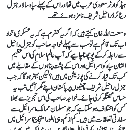
ہیڈکوارٹر سعودی عرب میں تھا اور اس کے پہلے سپاہ سالار جنرل
ریٹائرڈ راحیل شریف نامزد ہوئے تھے۔
وسعت اللہ خان کہتے ہیں کہ اگر یہ کنفرم ہے کہ یہ عسکری اتحاد
اب تک قائم ہے تو سب سے پہلے خواجہ صاحب کو جنرل راحیل
سے رابطہ کر کے پوچھنا چاہیے کہ آپ عالمِ اسلام کی اس عظیم
الشان سپاہ کو اسرائیل اور اس کے پشت پناہوں کے مقابلے میں
کب تک تیار کرنے کی پوزیشن میں ہیں؟ لیکن بہتر ہو گا کہ جب
جنرل راحیل شریف چھٹیوں پر پاکستان اپنے گھر آئیں تب یہ
حساس گفتگو کر لی جائے۔ خواجہ صاحب کی اس تجویز سے بھلا
کس کو اختلاف ہو سکتا ہے کہ جو مسلمان ممالک اسرائیل سے
سفارتی تعلقات میں ہیں۔ کم از کم وہی بطور احتجاج اسرائیل میں