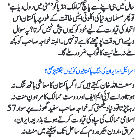
حال میں ہی اپنے سے پانچ گنا ملک انڈیا کو ’مٹی میں رول دیا ہے‘
تو پھر مسلمان دنیا کی اکلوتی ایٹمی طاقت کے طور پر پاکستان اس
اتحاد کی قیادت کے لیے خود کو کیوں پیش نہیں کرتا؟ یہ سوال
ویسے اس وقت پوچھنے کا ہے تو نہیں۔ البتہ خواجہ صاحب کو کچھ
ملے نہ ملے نیت کا ثواب ضرور ملے گا۔
اسرائیل اور ایران کی جنگ پاکستانیوں کوکیوں بھگتناپڑگئی؟
وسعت اللہ خان کہتے ہیں کہ اگر پاکستان کا معاشی ہاتھ تنگ نہ
ہوتا اور اسے آئی ایم ایف اور دوست ممالک کا مرہونِ منت نہ
رہنا پڑتا تو دنیا دیکھتی کہ خواجہ صاحب سفید گھوڑے پر سوار 57
اسلامی ممالک کی سپاہ کی قیادت کرتے ہوئے بذریعہ ایران،
عراق، اردن بحیرہ روم کے ساحل تک پہنچنے میں منٹ نہ