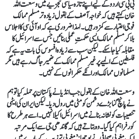
بی بی سی اردو کے لیے اپنے تازہ سیاسی تجزیے میں وسعت اللہ
خان کہتے ہیں کہ خواجہ آصف کے بقول زیادہ تر مسلم ممالک
فوجی اعتبار سے کمزور ہیں۔ لہذا ضروری ہے کہ او آئی سی کا اجلاس
بلا کر مسلم ممالک ایسی حکمتِ عملی بنائیں جس سے اسرائیل کا
مقابلہ کیا جا سکے۔ لیکن سب سے زیادہ افسوس کی بات یہ ہے کہ
فلسطین کے المیے پر غیر مسلم ممالک کے ضمیر جاگ رہے ہیں مگر
مسلمانوں ممالک اور انکے حکمرانوں کے نہیں۔
وسعت اللہ خان کے بقول جب انڈیا نے پاکستان پر حملہ کیا تو ہم
نے پانچ گنا بڑے دشمن کو مٹی میں رول دیا۔ لیکن ایران کی ایٹمی
تنصیبات کو نشانہ بنانے میں اسرائیل اکیلا نہیں۔ اسے ہر طرح کا
کور فراہم کیا گیا۔ وہ بتاتے ہیں کہ گاندھی جی سے ایک مرتبہ
ایک مغربی صحافی نے پوچھا: ’مغربی تہذیب کے بارے میں