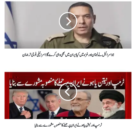
جو اسرائیل نے لبنان اور غزہ میں کیا ایران میں بھی وہی کرےگا: اسرائیلی فوجی ترجمان
ٹرمپ اور نیتن یاہو نے ایران پر حملے کا منصوبہ مشورے سے بنایا