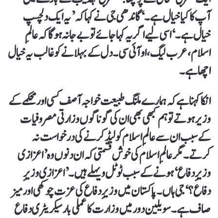
آپ کا کیا خیال ہے۔‘ گاندھی جی نے کہا کہ ’یہ ایک دلچسپ
خیال ہے۔‘ اسی لیے اگر یہ کہا جائے تو بے جا نہ ہوگا کہ عالمِ
اسلام، عرب لیگ، او آئی سی۔ دل کے بہلانے کو غالب یہ خیال
اچھا ہے۔
انکا کہنا ہے کہ ہمارے ملنگ طبیعت خواجہ آصف کسی اور محکمے کے
وزیر ہوتے تو ہم کبھی بھی ان کی گوناگوں وزارتی مصروفیات
کے سبب ان سے عالمِ اسلام کو لیڈ کرنے کی درخواست نہ
کرتے۔ مگر عالمِ اسلام کی خوش قسمتی کہ ان دنوں وہ ’اعزازی
وزیرِ دفاع‘ ہونے کے سبب ٹوٹل ویہلے ہیں۔ ’اعزازی وزیرِ
دفاع؟‘ جی ہاں۔ پاکستان میں وزیرِ دفاع کی عزت چوکھی اور میز
صاف ہے۔ سویلین دور میں وزارت کا عملی بار سیکریٹری دفاع