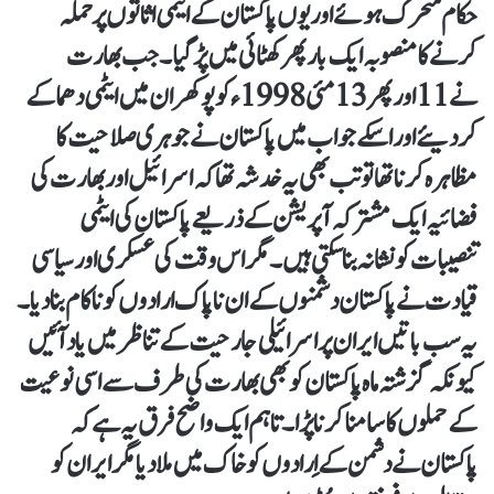
حکام متحرک ہوئے اور یوں پاکستان کے ایٹمی اثاثوں پر حملہ
کرنے کا منصوبہ ایک بار پھر کھٹائی میں پڑ گیا۔ جب بھارت
نے 11 اور پھر 13 مئی 1998ء کو پوکھران میں ایٹمی دھماکے
کردیئے اور اسکے جواب میں پاکستان نے جوہری صلاحیت کا
مظاہرہ کرنا تھا تو تب بھی یہ خدشہ تھا کہ اسرائیل اور بھارت کی
فضائیہ ایک مشترکہ آپریشن کے ذریعے پاکستان کی ایٹمی
تنصیبات کو نشانہ بنا سکتی ہیں۔ مگر اس وقت کی عسکری اور سیاسی
قیادت نے پاکستان دشمنوں کے ان ناپاک ارادوں کو ناکام بنا دیا۔
یہ سب باتیں ایران پر اسرائیلی جارحیت کے تناظر میں یاد آئیں
کیونکہ گزشتہ ماہ پاکستان کو بھی بھارت کی طرف سے اسی نوعیت
کے حملوں کا سامنا کرنا پڑا۔ تاہم ایک واضح فرق یہ ہے کہ
پاکستان نے دشمن کے اِرادوں کو خاک میں ملا دیا مگر ایران کو