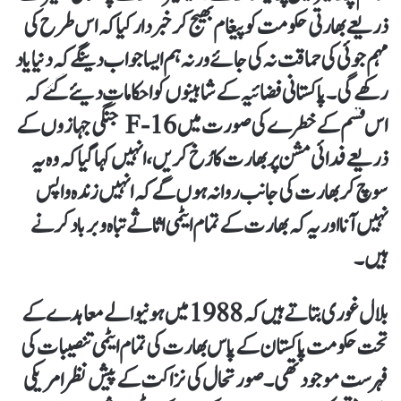
ذریعے بھارتی حکومت کو پیغام بھیج کر خبردار کیا کہ اس طرح کی
مہم جوئی کی حماقت نہ کی جائے ورنہ ہم ایسا جواب دینگے کہ دنیا یاد
رکھے گی۔پاکستانی فضائیہ کے شاہینوں کو احکامات دیئے گئے کہ
اس قسم کے خطرے کی صورت میںF-16 جنگی جہازوں کے
ذریعے فدائی مشن پر بھارت کا رُخ کریں، انہیں کہا گیا کہ وہ یہ
سوچ کر بھارت کی جانب روانہ ہوں گے کہ انہیں زندہ واپس
نہیں آنا اور یہ کہ بھارت کے تمام ایٹمی اثاثے تباہ و برباد کرنے
ہیں۔
بلال غوری بتاتے ہیں کہ 1988 میں ہونیوالے معاہدے کے
تحت حکومت پاکستان کے پاس بھارت کی تمام ایٹمی تنصیبات کی
فہرست موجود تھی۔ صورتحال کی نزاکت کے پیش نظر امریکی