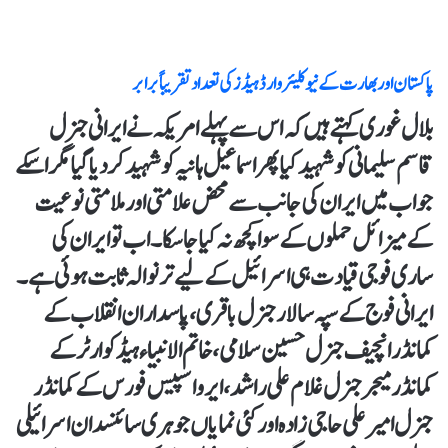
پاکستان اور بھارت کے نیوکلیئر وارڈ ہیڈز کی تعداد تقریباً برابر
بلال غوری کہتے ہیں کہ اس سے پہلے امریکہ نے ایرانی جنرل
قاسم سلیمانی کو شہید کیا پھر اسماعیل ہانیہ کو شہید کر دیا گیا مگر اسکے
جواب میں ایران کی جانب سے محض علامتی اور ملامتی نوعیت
کے میزائل حملوں کے سوا کچھ نہ کیا جا سکا۔ اب تو ایران کی
ساری فوجی قیادت ہی اسرائیل کے لیے تر نوالہ ثابت ہوئی ہے۔
ایرانی فوج کے سپہ سالار جنرل باقری، پاسداران انقلاب کے
کمانڈر انچیف جنرل حسین سلامی ،خاتم الانبیاء ہیڈ کوارٹر کے
کمانڈر میجر جنرل غلام علی راشد ،ایرو اسپیس فورس کے کمانڈر
جنرل امیر علی حاجی زادہ اور کئی نمایاں جوہری سائنسدان اسرائیلی