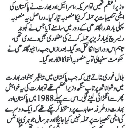
وزیراعظم تھیں تو امریکہ، اسرائیل اور بھارت نے پاکستان کی
ایٹمی تنصیبات پر حملہ کرنیکا منصوبہ تیار کیا۔ دراصل یہ منصوبہ
پہلی بار اندراگاندھی کے دور میں سامنے آیا جس نے کہوٹہ
ریسرچ لیبارٹریز پر حملہ کرنے کی منظوری بھی دے دی تھی،
تاہم اس دوران انکا قتل ہو گیا۔ بعد ازاں جب راجیو گاندھی نے
حکومت سنبھالی تو یہ منصوبہ التوا کا شکار ہوگیا۔
بلال غوری بتاتے ہیں کہ جب پاکستان میں بینظیر بھٹو اور بھارت
میں وشواناتھ پرتاب سنگھ وزیراعظم تھے تو بھارت کی یہ خواہش
پھر سے انگڑائی لینے لگی۔ اس سے پہلے 1988 میں پاکستان اور
بھارت دوطرفہ معاہدے پر دستخط کر چکے تھے کہ ایک دوسرے
کی ایٹمی تنصیبات پر حملہ نہیں کیا جائیگا اور ہر سال جوہری پلانٹس