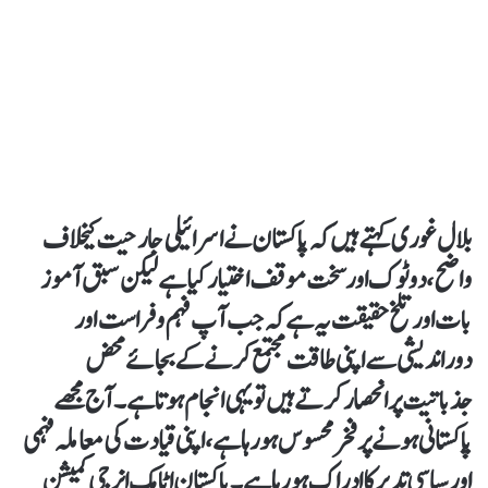
بلال غوری کہتے ہیں کہ پاکستان نے اسرائیلی جارحیت کیخلاف
واضح ،دوٹوک اورسخت موقف اختیار کیا ہے لیکن سبق آموز
بات اور تلخ حقیقت یہ ہے کہ جب آپ فہم و فراست اور
دوراندیشی سے اپنی طاقت مجتمع کرنے کے بجائے محض
جذباتیت پر انحصار کرتے ہیں تو یہی انجام ہوتا ہے۔ آج مجھے
پاکستانی ہونے پر فخر محسوس ہورہا ہے ،اپنی قیادت کی معاملہ فہمی
اور سیاسی تدبر کا اِدراک ہورہا ہے۔ پاکستان اٹامک انرجی کمیشن