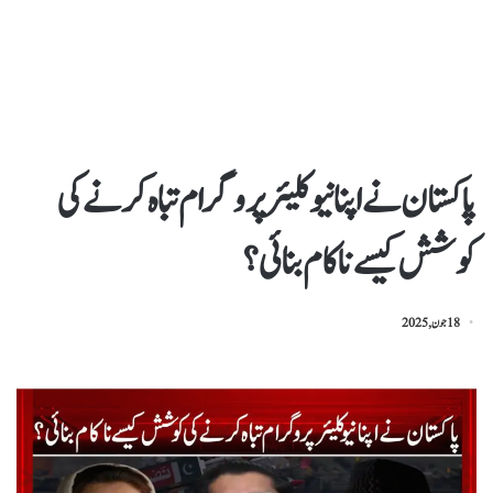
پاکستان نے اپنا نیوکلیئر پروگرام تباہ کرنے کی
کوشش کیسے ناکام بنائی؟
18 جون, 2025