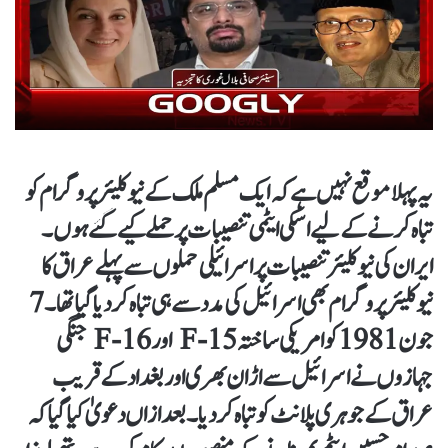
یہ پہلا موقع نہیں ہے کہ ایک مسلم ملک کے نیوکلیئر پروگرام کو
تباہ کرنے کے لیے اسکی ایٹمی تنصیبات پر حملے کیے گئے ہوں۔
ایران کی نیوکلیئر تنصیبات پر اسرائیلی حملوں سے پہلے عراق کا
نیوکلیئر پروگرام بھی اسرائیل کی مدد سے ہی تباہ کر دیا گیا تھا۔ 7
جون 1981 کو امریکی ساختہ F-15 اور F-16 جنگی
جہازوں نے اسرائیل سے اڑان بھری اور بغداد کے قریب
عراق کے جوہری پلانٹ کو تباہ کر دیا ۔بعد ازاں دعویٰ کیا گیا کہ