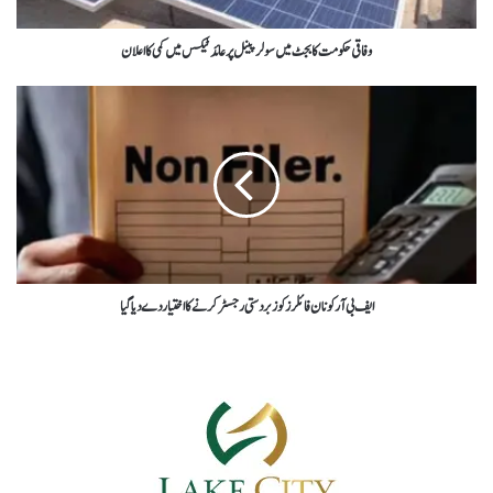
وفاقی حکومت کا بجٹ میں سولر پینل پر عائد ٹیکس میں کمی کا اعلان
ایف بی آر کو نان فائلرز کو زبردستی رجسٹر کرنے کا اختیار دے دیا گیا