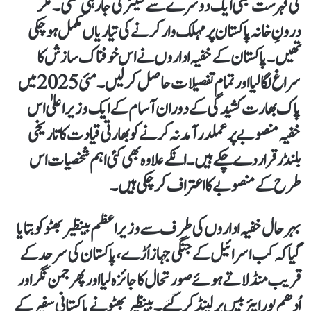
کی فہرست بھی ایک دوسرے سے شیئر کی جارہی تھی۔ مگر
درونِ خانہ پاکستان پر مہلک وار کرنے کی تیاریاں مکمل ہو چکی
تھیں۔ پاکستان کے خفیہ اداروں نے اس خوفناک سازش کا
سراغ لگالیا اور تمام تفصیلات حاصل کرلیں۔ مئی 2025 میں
پاک بھارت کشیدگی کے دوران آسام کے ایک وزیراعلیٰ اس
خفیہ منصوبے پر عملدرآمد نہ کرنے کو بھارتی قیادت کا تاریخی
بلنڈر قرار دے چکے ہیں۔ انکے علاوہ بھی کئی اہم شخصیات اس
طرح کے منصوبے کا اعتراف کرچکی ہیں۔
بہرحال خفیہ اداروں کی طرف سے وزیراعظم بینظیر بھٹو کو بتایا
گیا کہ کب اسرائیل کے جنگی جہاز اُڑے ،پاکستان کی سرحد کے
قریب منڈلاتے ہوئے صورتحال کا جائزہ لیا اور پھر جمن نگر اور
اُدھم پور ایئر بیس پر لینڈ کرگئے۔ بینظیر بھٹو نے پاکستانی سفیر کے