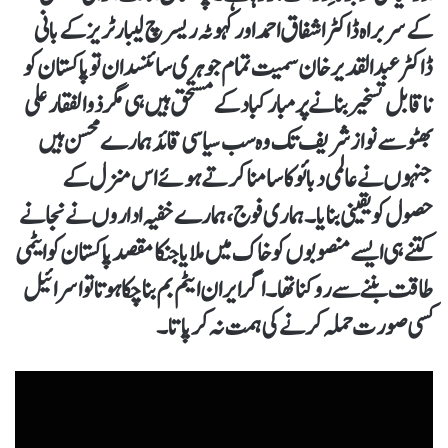
کے سربراہ ڈاکٹر اشفاق احمد اور کہوٹہ ریسرچ لیبارٹریز کے بانی
ڈاکٹر عبدالقدیر خان سمیت تمام جوہری سائنسدان تو پاکستان کو
ناقابل تسخیر بنانے پر مبارکباد کے مستحق ہیں ہی مگر ذوالفقار علی
بھٹو سے نوازشریف تک وہ سب سیاسی قائد ہمارے محسن ہیں
جنہوں نے عالمی دبائو کا سامنا کرتے ہوئے اس منزل کے
حصول کو یقینی بنایا۔ ہماری فوج ،ہمارے خفیہ اداروں نے نجانے
کتنے ہی ایسے منصوبوں کو خاک میں ملایا جنکا مقصد پاکستان کو ایٹمی
طاقت بننے سے روکنا تھا۔ اگر ایران ایٹم بم بنا چکا ہوتا تو اسرائیل
کسی صورت حملہ کرنے کی ہمت نہ کر پاتا۔