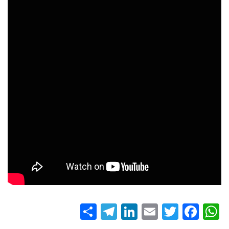
S
T
Li
E
T
Fa
W
ha
el
nk
m
wi
ce
ha