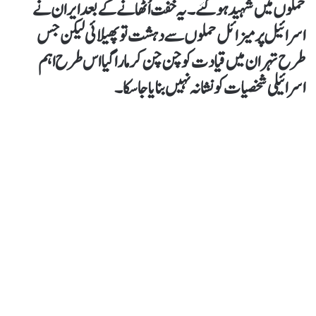
حملوں میں شہید ہو گئے۔ یہ خفت اُٹھانے کے بعد ایران نے
اسرائیل پر میزائل حملوں سے دہشت تو پھیلائی لیکن جس
طرح تہران میں قیادت کو چن چن کر مارا گیا اس طرح اہم
اسرائیلی شخصیات کو نشانہ نہیں بنایا جاسکا۔