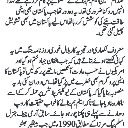
صدام حسین ایٹم بم بنانے کے منصوبے پر کام کررہے تھے لہذا
انہیں روکنا ضروری تھا۔ یہ وہ دور تھا جب پاکستان بھی ایٹمی
طاقت بننے کی کوشش کر رہا تھا اس لیے پاکستان میں بھی تشویش
پھیل گئی تھی۔
معروف لکھاری اور تجزیہ کار بلال غوری روزنامہ جنگ میں یہ
کہانی لکھتے ہوئے بتاتے ہیں کہ جب افغان جہاد ختم ہوگیا اور
امریکیوں نے حسب عادت آنکھیں ماتھے پر رکھ لیں تو پاکستان کا
ایٹمی پروگرام بھی خطرے میں پڑ گیا تھا۔ اس دوران کئی بار یہ
منصوبہ بنایا گیا کہ پاکستان کے نیوکلیئر پلانٹس پر حملہ کرکے اسے
ناکارہ بنادیا جائے تاکہ ایٹم بم بنانے کا خواب حقیقت کا روپ
دھارنے سے پہلے ہی چکنا چور ہو جائے۔ سابق آرمی چیف جنرل
اسلم بیگ مرزا کے مطابق 1990ء میں جب بینظیر بھٹو