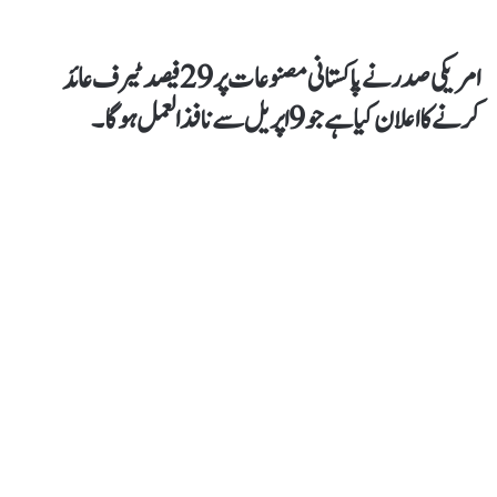
امریکی صدر نے پاکستانی مصنوعات پر 29 فیصد ٹیرف عائد
کرنے کا اعلان کیاہے جو 9 اپریل سے نافذ العمل ہوگا۔