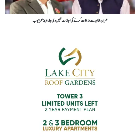
عمران خان سے ملاقات کرنے کی اجازت نہیں دی جارہی : عمر ایوب