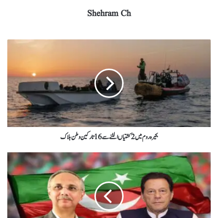
Shehram Ch
بحیرہ روم میں2کشتیاں الٹنے سے 16 تارکین وطن ہلاک