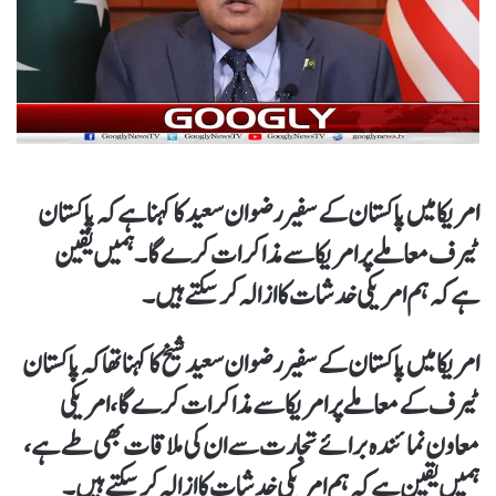
امریکا میں پاکستان کے سفیر رضوان سعید کا کہنا ہے کہ پاکستان
ٹیرف معاملے پر امریکا سے مذاکرات کرے گا۔ ہمیں یقین
ہےکہ ہم امریکی خدشات کا ازالہ کرسکتے ہیں۔
امریکا میں پاکستان کے سفیر رضوان سعید شیخ کا کہنا تھا کہ پاکستان
ٹیرف کے معاملے پر امریکا سے مذاکرات کرے گا، امریکی
معاون نمائندہ برائے تجارت سے ان کی ملاقات بھی طے ہے،
ہمیں یقین ہےکہ ہم امریکی خدشات کا ازالہ کرسکتے ہیں۔