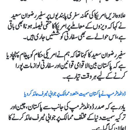
علاوہ ازیں امریکا کی ممکنہ سفری پابندیوں پر سفیر رضوان سعید
نے کہا کہ ویزوں کے معاملے پر امریکا کا حتمی فیصلہ ہونا ابھی باقی
ہے،اس حوالے سے بھی سفارتی کوششیں جاری ہیں۔
سفیر رضوان سعید کا کہنا تھاکہ ہم نے امریکی حکام کو پیغام پہنچادیا
ہے کہ پاکستان بین الاقوامی قوانین اور سفارتی لوازمات پورا
کرنے کےلیے ہر وقت تیار ہے۔
ڈونلڈ ٹرمپ نے پاکستان سمیت متعدد ممالک پر جوابی ٹیرف عائد کر دیا
یاد رہےکہ صدر ڈونلڈ ٹرمپ کی جانب سے پاکستان،چین اور
ترکیہ سمیت دنیا کے مختلف ممالک پر جوابی ٹیرف عائد کرنے کا
اعلان کیا گیاہے۔