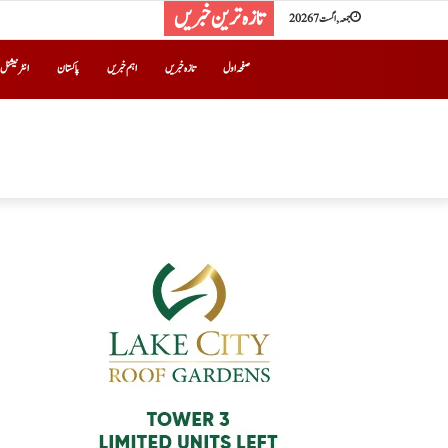
تازہ ترین خبریں
جمعہ, اگست 7 2026
صفحہ اول
تازہ خبریں
اہم خبریں
پاکستان
انٹرنیشنل