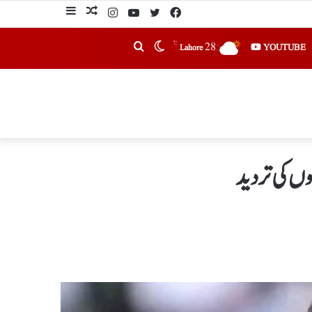
℃
28
YOUTUBE
Lahore
وں کی تردید