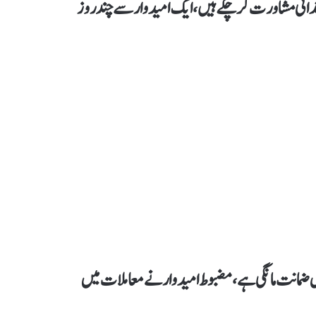
تدائی مشاورت کر چکے ہیں، ایک امیدوار سے چند روز
 مضبوط امیدوار نے ورلڈکپ 2027 تک مکمل ضمانت مانگی ہے، مضبوط امیدوار نے معاملات میں