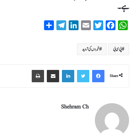
ہے۔
S
T
Li
E
T
Fa
W
ha
el
nk
m
wi
ce
ha
re
eg
ed
ail
tte
bo
ts
پی سی بی
خبروں کی تردید
ra
In
r
ok
A
m
pp
Share
Shehram Ch