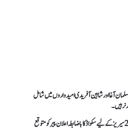
سلمان آغا اور شاہین آفریدی امیدواروں میں شامل
رنر ہیں۔
دوسری جانب یاد رہے جنوبی افریقہ کے خلاف ون ڈے اور ٹی 20 سیریز کے لیے سکواڈ کا باضابطہ اعلان پیر کو متوقع