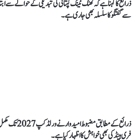
ذرائع کا کہنا ہےکہ تھنک ٹینک کپتانی کی تبدیلی کے حوالے سے اب
سے گفتگو کا سلسلہ بھی جاری ہے۔
ذرائع کے مطابق
فری ہینڈ کی بھی خواہش کا اظہارکیا ہے۔