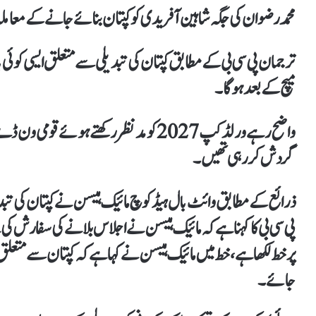
محمد رضوان کی جگہ شاہین آفریدی کو کپتان بنائے جانے کے معامل
ترجمان پی سی بی کے مطابق کپتان کی تبدیلی سے متعلق ایسی کوئی
میچ کے بعد ہوگا۔
واضح رہےورلڈکپ 2027 کو مدنظر رکھتے ہوئ
گردش کررہی تھیں۔
ذرائع کے مطابق وائٹ بال ہیڈ کوچ مائیک ہیسن نے کپتان کی ت
پی سی بی کا کہنا ہےکہ مائیک ہیسن نے اجلاس بلانے کی سفارش کی ہ
پر خط لکھا ہے، خط میں مائیک ہیسن نےکہا ہےکہ کپتان سے متعلق فی
جائے۔