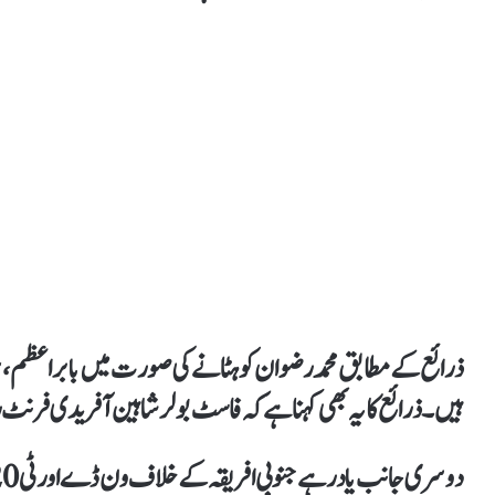
ذرائع کے مطابق محمد رضوان کو ہٹانے کی صورت میں بابر اعظم ، 
ہیں۔ ذرائع کا یہ بھی کہنا ہےکہ فاسٹ بولر شاہین آفریدی فرنٹ 