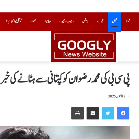
شوبز
کھیل
تجزیے
بزنس
دلچسپ و عجیب
ویڈیوز
صحت
گوگلی نیوز کیا ہے؟
پی سی بی کی محمدرضوان کوکپتانی سےہٹانےکی خبر
18 اکتوبر, 2025