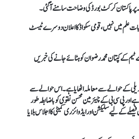
ہ پر پاکستان کرکٹ بورڈ کی وضاحت سامنے آ گئی۔
 بات علم میں نہیں، قومی سکواڈ کا اعلان دوسرے ٹیسٹ
ے قومی ون ڈے ٹیم کےکپتان محمد رضوان کو ہٹائے جانےکی خبریں
بدیلی کے حوالے سے معاملہ اٹھایا ہے۔ اس حوالے سے
ے اور پی سی بی کے چیئرمین محسن نقوی کو باضابطہ طور
صلےکے لیے سلیکشن اور ایڈوائزری کمیٹی کا اجلاس بلایا