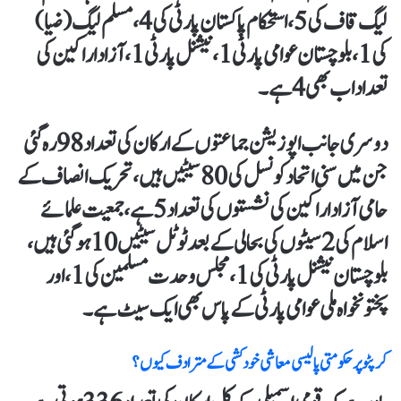
لیگ قاف کی 5، استحکام پاکستان پارٹی کی 4، مسلم لیگ ( ضیا)
کی 1، بلوچستان عوامی پارٹی1، نیشنل پارٹی1، آزاد اراکین کی
تعداد اب بھی 4 ہے۔
دوسری جانب اپوزیشن جماعتوں کے ارکان کی تعداد 98 رہ گئی
جن میں سنی اتحاد کونسل کی 80 سیٹیں ہیں، تحریک انصاف کے
حامی آزاد اراکین کی نشستوں کی تعداد 5 ہے، جمعیت علمائے
اسلام کی 2 سیٹوں کی بحالی کے بعد ٹوٹل سیٹیں 10 ہو گئی ہیں،
بلوچستان نیشنل پارٹی کی 1، مجلس وحدت مسلمین کی 1، اور
پختونخواہ ملی عوامی پارٹی کے پاس بھی ایک سیٹ ہے ۔
کرپٹو پر حکومتی پالیسی معاشی خودکشی کے مترادف کیوں؟