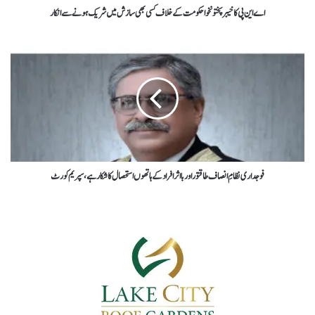
اے این پی کا خیبرپختونخوا حکومت کے خلاف کسی بھی سازش میں شریک ہونے سے انکار
فوجداری نظامِ انصاف طاقتور اور بااثر افراد کے ہاتھوں استحصال کا شکار ہے، سپریم کورٹ