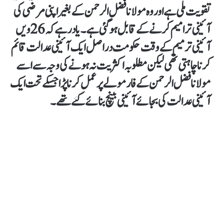
تقویت ملی ہے اور وہ مولانا فضل الرحمن کے بغیر اپنی مرضی کی
آئینی ترامیم کرنے کے قابل ہو گئی ہے۔ یاد رہے کہ 26 ویں
آئینی ترمیم کے وقت حکومت دراصل ایک آئینی عدالت قائم
کرنا چاہتی تھی لیکن مطلوبہ اکثریت نہ ہونے کی وجہ سے اسے
مولانا فضل الرحمن کے فارمولے پر عمل کرنا پڑا جسکے تحت ایک
آئینی عدالت کی بجائے آئینی بینچ بنائے گئے تھے۔