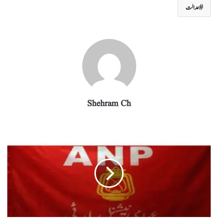
m
pp
عدالت
Shehram Ch