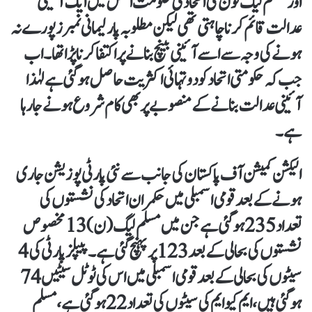
اور مسلم لیگ نون کی اتحادی حکومت اصل میں ایک آئینی
عدالت قائم کرنا چاہتی تھی لیکن مطلوبہ پارلیمانی نمبرز پورے نہ
ہونے کی وجہ سے اسے آئینی بینچ بنانے پر اکتفا کرنا پڑا تھا۔ اب
جب کہ حکومتی اتحاد کو دو تہائی اکثریت حاصل ہو گئی ہے لہٰذا
آئینی عدالت بنانے کے منصوبے پر بھی کام شروع ہونے جا رہا
ہے۔
الیکشن کمیشن آف پاکستان کی جانب سے نئی پارٹی پوزیشن جاری
ہونے کے بعد قومی اسمبلی میں حکمران اتحاد کی نشستوں کی
تعداد 235 ہو گئی ہے جن میں مسلم لیگ (ن) 13 مخصوص
نشستوں کی بحالی کے بعد 123 پر پہنچ گئی ہے۔ پیپلزپارٹی کی 4
سیٹوں کی بحالی کے بعد قومی اسمبلی میں اس کی ٹوٹل سیٹیں 74
ہو گئی ہیں، ایم کیو ایم کی سیٹوں کی تعداد 22 ہو گئی ہے، مسلم