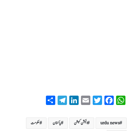
S
T
Li
E
T
Fa
W
ha
el
nk
m
wi
ce
ha
re
eg
ed
ail
tte
bo
ts
urdu news
الیکشن کمیشن
پاکستان
حکومت
ra
In
r
ok
A