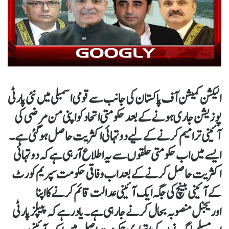
الیکشن کمیشن آف پاکستان کی جانب سے قومی اسمبلی میں نئی پارٹی
پوزیشن جاری ہونے کے بعد حکومتی اتحاد کو اپنی من مرضی کی
آئینی ترامیم کرنے کے لیے دو تہائی اکثریت حاصل ہو گئی ہے۔
ایسے میں اب حکومتی حلقوں سے یہ اطلاع آ رہی ہے کہ دو تہائی
اکثریت حاصل کرنے کے بعد اب وفاقی حکومت سپریم کورٹ
کے آئینی بینچ کی جگہ ایک آئینی عدالت قائم کرنے کا اپنا
اوریجنل منصوبہ بحال کرنے جا رہی ہے۔ یاد رہے کہ پیپلز پارٹی