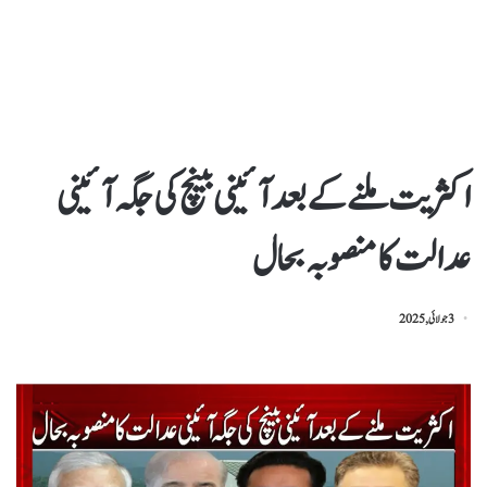
اکثریت ملنے کے بعد آئینی بینچ کی جگہ آئینی
عدالت کا منصوبہ بحال
3 جولائی, 2025