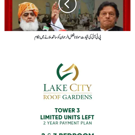
پی ٹی آئی کی قیادت مولانا فضل الرحمان کو ساتھ ملانے میں ناکام