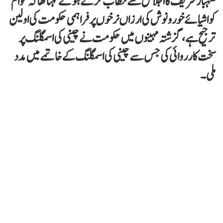
شہبازشریف کااجلاس سے خطاب کرتے ہوئے کہنا تھا کہ عوام
کو اشیائے خور و نوش کی ارزاں نرخوں پر فراہمی حکومت کی اولین
ترجیح ہے، گزشتہ مہینوں میں حکومت نے چینی کی اسمگلنگ پر
سخت کارروائی کی جس سے چینی کی اسمگلنگ کے خاتمے میں مدد
ملی۔