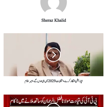
Sheraz Khalid
اپوزیشن انتظار کرے،انتخابات2029 میں ہی ہوں گے،امیرمقام