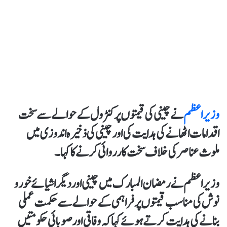
وزیراعظم
نے چینی کی قیمتوں پر کنٹرول کے حوالے سے سخت
اقدامات اٹھانے کی ہدایت کی اور چینی کی ذخیرہ اندوزی میں
ملوث عناصر کی خلاف سخت کارروائی کرنے کا کہا۔
وزیراعظم نے رمضان المبارک میں چینی اور دیگر اشیائے خور و
نوش کی مناسب قیمتوں پر فراہمی کے حوالے سے حکمت عملی
بنانے کی ہدایت کرتے ہوئے کہا کہ وفاقی اور صوبائی حکومتیں