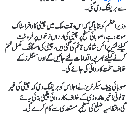
سے بریفنگ دی گئی ۔
وزیراعظم کو بتایا گیا کہ اس وقت ملک میں چینی کا وافر اسٹاک
موجود ہے، صوبائی سطح پر چینی کی ارزاں نرخوں پر فروخت
کیلئےفئیر پرائس شاپس قائم کی گئی ہیں، چینی کی اسمگلنگ مکمل ختم
کرنے کیلئےبھرپور اقدامات لئے جائیں گے اور اسمگلرز کے
خلاف سخت کاروائی کی جائے گی۔
صوبائی چیف سیکرٹریز نےاجلاس کو بریفنگ دی کہ چینی کی غیر
قانونی ذخیرہ اندوزی کے خلاف کارروائی یقینی بنائی جائے
گی،انتظامیہ ضلع کی سطح پر مستعدی سے کام کرے گی۔