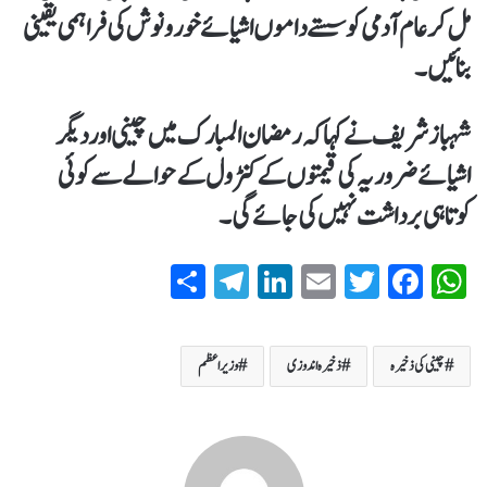
مل کر عام آدمی کو سستے داموں اشیائے خور و نوش کی فراہمی یقینی
بنائیں۔
شہباز شریف نے کہا کہ رمضان المبارک میں چینی اور دیگر
اشیائے ضروریہ کی قیمتوں کے کنٹرول کے حوالے سے کوئی
کوتاہی برداشت نہیں کی جائے گی۔
S
T
Li
E
T
Fa
W
ha
el
nk
m
wi
ce
ha
re
eg
ed
ail
tte
bo
ts
چینی کی ذخیرہ
ذخیرہ اندوزی
وزیراعظم
ra
In
r
ok
A
m
pp