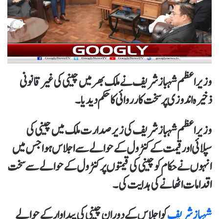
وزیراعظم شہبازشریف نے ملک بھر میں چینی کی غیرقانونی
ذخیرہ اندوزی پرسخت کارروائی کاحکم دیدیا۔
وزیراعظم شہباز شریف کی زیر صدارت ملک میں چینی کی
سپلائی اور قیمت کے کنٹرول کے حوالے سے اجلاس ہوا جس میں
انہوں نے حکام کو چینی کی قیمتوں پر کنٹرول کے حوالے سے سخت
اقدامات اٹھانے کی ہدایت کی۔
شہبازشریف
کواجلاس کے دوران چینی کی پیداوار کے حوالے