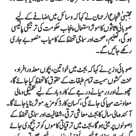
مجتبیٰ شجاع الرحمان نے کہا کہ وسائل میں اضافے کے لیے
صوبائی اثاثوں کا موثر استعمال پنجاب حکومت کی ترجیحی پالیسی
ہوگی، تعلیم، صحت اور سماجی تحفظ کے کامیاب منصوبے جاری
رکھے جائیں گے۔
صوبائی وزیر نے کہا کہ بجٹ میں خواتین، بچوں معذور افراد،
محنت کشوں سمیت تمام طبقات کے حقوق کا تحفظ کیا جائے گا،
چھوٹے اور درمیانے درجے کے کاروبار کے لیے تکنیکی و مالی
معاونت مہیا کی جائے گی، کسان کارڈ کو مزید موثر بنایا جائے گا۔
آئندہ مالی سال کا بجٹ معاشی ترقی، شفافیت اور سماجی تحفظ کے
اصولوں پر مبنی ہوگا، بجٹ میں ترقیاتی کاموں کو ترجیح دی جائے