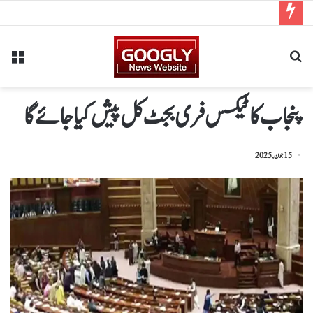
پنجاب کا ٹیکس فری بجٹ کل پیش کیا جائےگا
15 جون, 2025