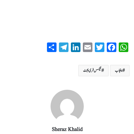
S
T
Li
E
T
Fa
W
ha
el
nk
m
wi
ce
ha
re
eg
ed
ail
tte
bo
ts
پنجاب
ٹیکس فری بجٹ
ra
In
r
ok
A
m
pp
Sheraz Khalid