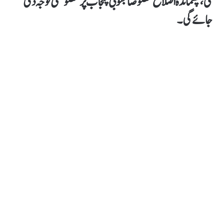
گی، پسماندہ اضلاع خصوصاََ جنوبی پنجاب پر خصوصی توجہ دی
جائے گی۔