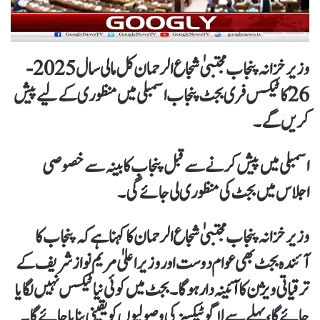
وزیر خزانہ پنجاب مجتبیٰ شجاع الرحمان کل مالی سال 2025-
26 کاٹیکس فری بجٹ پنجاب اسمبلی میں منظوری کے لیے پیش
کریں گے۔
اسمبلی میں پیش کرنے سے قبل پنجاب کابینہ سے خصوصی
اجلاس میں بجٹ کی منظوری لی جائے گی۔
وزیر خزانہ پنجاب مجتبیٰ شجاع الرحمان کا کہنا ہے کہ پنجاب کا
آئندہ بجٹ بھی عوام دوست اور وزیر اعلیٰ مریم نواز شریف کے
ترقیاتی ویژن کا آ ئینہ دار ہوگا۔بجٹ میں کوئی نیا ٹیکس نہیں لگایا
جائے گا، پہلے سے لاگو ٹیکسز کی وصولیوں کو یقینی بنایا جائے گا۔