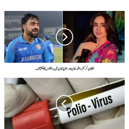
افغان کرکٹرراشد خان اور عنایاخان میں رابطوں کاانکشاف