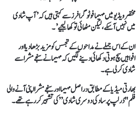
مختصر ویڈیو میں مہیما فوٹوگرافرز سے کہتی ہیں کہ’ آپ شادی
میں نہیں آ سکے، لیکن مٹھائی تو کھا لیجیے’۔
ان کے اس جملے نے مداحوں کے تجسس کو مزید بڑھا دیا اور
افواہیں سچ ہوتی دکھائی دینے لگیں کہ مہیما نے سنجے مشرا سے
شادی کر لی ہے۔
بھارتی میڈیا کے مطابق دراصل مہیما اور سنجے مشرا اپنی آنے والی
فلم "دُرلپ پرساد کی دوسری شادی” کی تشہیر کررہے تھے۔