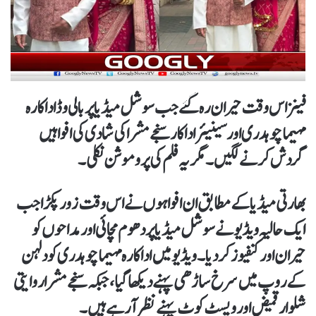
فینز اس وقت حیران رہ گئے جب سوشل میڈیا پر بالی وڈ اداکارہ
مہیما چوہدری اور سینیئر اداکار سنجے مشرا کی شادی کی افواہیں
گردش کرنے لگیں۔مگریہ فلم کی پروموشن نکلی۔
بھارتی میڈیا کے مطابق ان افواہوں نے اس وقت زور پکڑا جب
ایک حالیہ ویڈیو نے سوشل میڈیا پر دھوم مچائی اور مداحوں کو
حیران اور کنفیوز کر دیا۔ویڈیو میں اداکارہ مہیما چوہدری کو دلہن
کے روپ میں سرخ ساڑھی پہنے دیکھا گیا، جبکہ سنجے مشرا روایتی
شلوار قمیض اور ویسٹ کوٹ پہنے نظر آ رہے ہیں۔