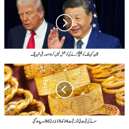
چین کسی ملک کوچیلنج کرنےکی کوشش نہیں کرتا،صدرشی جن پنگ
سونے کی قیمت فی تولہ قیمت4 لاکھ18ہزار 862 روپےہوگئی