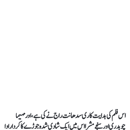
اس فلم کی ہدایت کاری سدھانت راج نے کی ہے، اور مہیما
چوہدری اور سنجے مشرا اس میں ایک شادی شدہ جوڑے کا کردار ادا