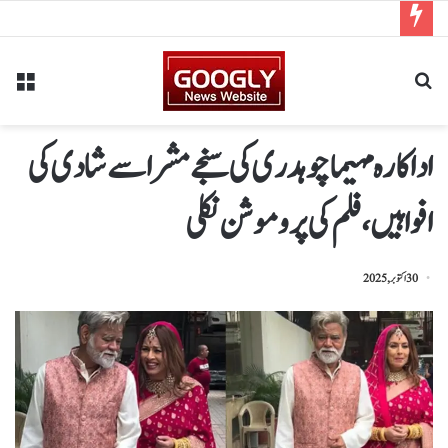
اداکارہ مہیما چوہدری کی سنجے مشرا سے شادی کی
افواہیں،فلم کی پروموشن نکلی
30 اکتوبر, 2025