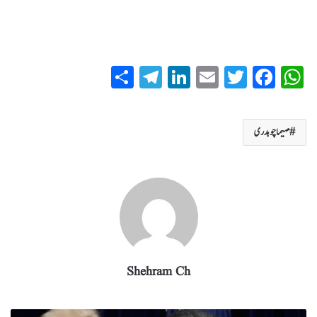
S
T
Li
E
T
Fa
W
ha
el
nk
m
wi
ce
ha
re
eg
ed
ail
tte
bo
ts
مہیما چوہدری
ra
In
r
ok
A
m
pp
Shehram Ch