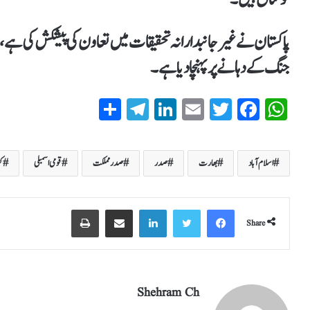
پاکستان نےغیرجانبدارانہ تحقیقات میں تعاون کی پیشکش کی ہے، ل
جنگ کے دہانے پر پہنچا دیا ہے۔
S
T
Li
E
T
Fa
W
ha
el
nk
m
wi
ce
ha
re
eg
ed
ail
tte
bo
ts
اسلام آباد
بھارت
صدر
صدر مملکت
قومی اسمبلی
ک
ra
In
r
ok
A
m
pp
Share
Shehram Ch