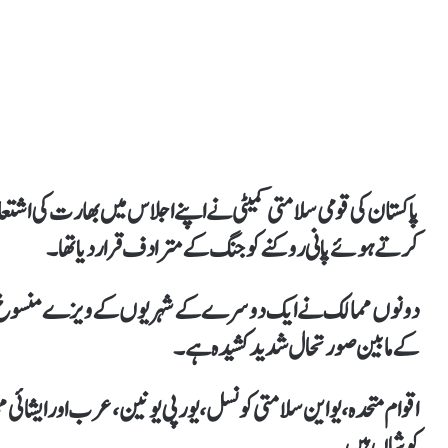
پاکستان کی قومی سلامتی کمیٹی نے اپنے اجلاس میں بھارت کی اشتع
کرتے ہوئے پانی روکنےکو جنگ کے مترادف قرار دیا تھا۔
دونوں ممالک نےایک دوسرے کے شہریوں کے ویزے منسوخ کر دی
کے مابین صورتحال شدید کشیدہ ہے۔
اقوام متحدہ، یواین سلامتی کونسل، یورپی یونین، عرب اور ایشائ
کوشاں ہیں۔