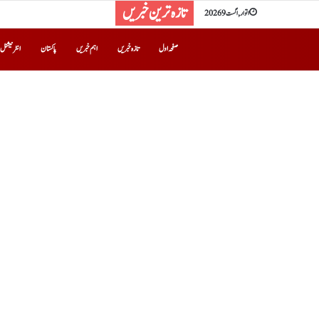
تازہ ترین خبریں
اتوار, اگست 9 2026
صفحہ اول
تازہ خبریں
اہم خبریں
پاکستان
انٹرنیشنل