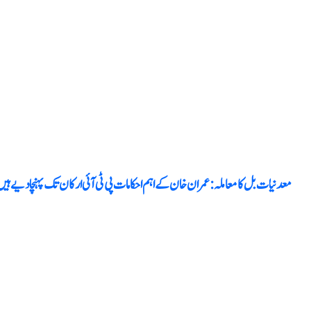
معدنیات بل کا معاملہ : عمران خان کے اہم احکامات پی ٹی آئی ارکان تک پہنچا دیے ہیں: