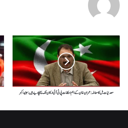
معدنیات بل کا معاملہ : عمران خان کے اہم احکامات پی ٹی آئی ارکان تک پہنچا دیے ہیں: جنید اکبر