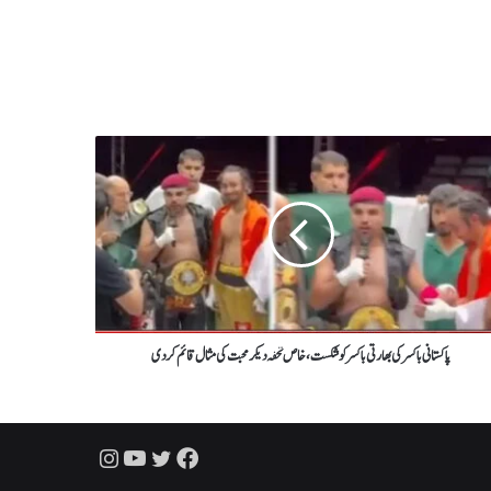
پاکستانی باکسرکی بھارتی باکسر کو شکست ، خاص تحفہ دیکر محبت کی مثال قائم کردی