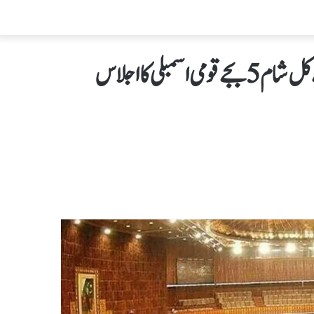
پاک بھارت کشیدگی کے باعث صدر مملکت نے کل شام 5 بجے قومی اسمبلی کا اجلاس