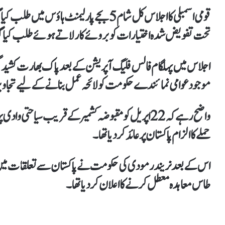
تحت تفویض شدہ اختیارات کو بروئےکارلاتےہوئے طلب کیا گ
اجلاس میں پہلگام فالس فلیگ آپریشن کے بعد پاک بھارت کشیدگی
موجود عوامی نمائندےحکومت کو لائحہ عمل بنانے کے لیے تجاو
واضح رہےکہ 22 اپریل کو مقبوضہ کشمیر کے قریب سیاح
حملے کا الزام پاکستان پر عائد کردیا تھا۔
اس کےبعد نریندر مودی کی حکومت نے پاکستان سے تعلقات میں کمی
طاس معاہدہ معطل کرنےکا اعلان کر دیا تھا۔