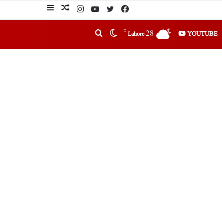
℃
28
YOUTUBE
Lahore