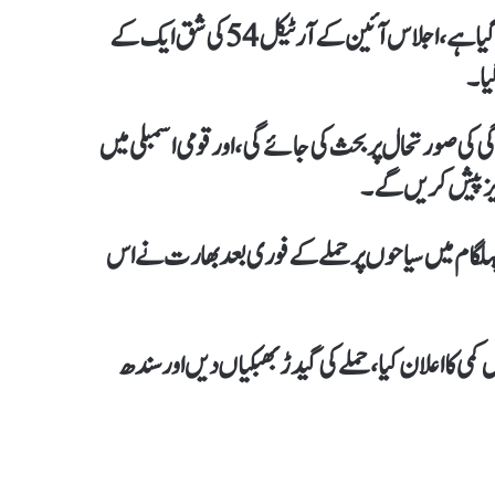
قومی اسمبلی کااجلاس کل شام 5 بجےپارلیمنٹ ہاؤس میں طلب کیا گیا ہے،اجلاس آئین کےآرٹیکل 54 کی شق ایک کے
یا۔
 کی صورتحال پربحث کی جائے گی، اور قومی اسمبلی میں
یز پیش کریں گے۔
تی وادی پہلگام میں سیاحوں پرحملےکے فوری بعد بھارت نے اس
 کا اعلان کیا،حملے کی گیدڑ بھبکیاں دیں اور سندھ