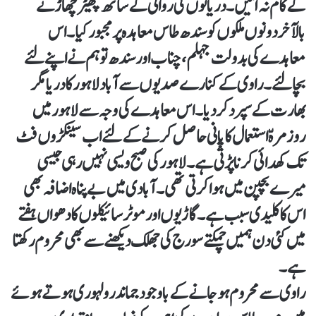
کے کام نہ آئیں۔ دریائوں کی روانی کے ساتھ چھیڑ چھاڑ نے
بالآخر دونوں ملکوں کو سندھ طاس معاہدہ پر مجبور کیا۔ اس
معاہدے کی بدولت جہلم،چناب اور سندھ تو ہم نے اپنے لئے
بچالئے۔ راوی کے کنارے صدیوں سے آباد لاہور کا دریا مگر
بھارت کے سپرد کردیا۔ اس معاہدے کی وجہ سے لاہور میں
روزمرہّ استعمال کا پانی حاصل کرنے کے لئے اب سینکڑوں فٹ
تک کھدائی کرنا پڑتی ہے۔ لاہور کی صبح ویسی نہیں رہی جیسی
میرے بچپن میں ہوا کرتی تھی۔ آبادی میں بے پناہ اضافہ بھی
اس کا کلیدی سبب ہے۔ گاڑیوں اور موٹرسا ئیکلوں کا دھواں ہفتے
میں کئی دن ہمیں چمکتے سورج کی جھلک دیکھنے سے بھی محروم رکھتا
ہے۔
راوی سے محروم ہوجانے کے باوجود جماندرو لہوری ہوتے ہوئے