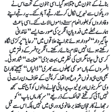
بنانے کے جنون میں مبتلا ہوگیا۔ اسی جنون کے تحت اس نے
دریائوں سے نہریں نکال کر نئے رقبے آباد کئے۔ یہ رقبے اپنے
وفاداروں کو بطور انعام سستے داموں الاٹ کئے۔ اسی باعث
ہمارے خطے میں فدویانِ انگریز کی صورت ایسے ’’خاندانی
جاگیردار‘‘ نمودار ہوئے جو اپنے علاقوں میں ’’رعایا‘‘ پر کڑی نگاہ
رکھتے ہوئے انہیں غلام بنائے رکھتے۔ انگریز افسر کے دفتر میں
کرسی مل جانا مگر ان کی نظر میں بہت بڑی ’’عنایت‘‘ شمار ہوتی۔
افسروں کے ہاں موسمی پھلوں سے بھری’’ڈالیاں‘‘ بھیجنے کا راج
بھی ان ہی دنوں شروع ہوا تھا۔ کرپشن کے خلاف دن رات ٹی
وی سکرینوں اور یوٹیوب پر دہائی مچانے والوں کو آج تک سمجھ
نہیں آئی کہ تحفے تحائف کے ذریعے ’’سرکار ماں باپ‘‘ کو
رجھانے کا رحجان فقط برطانوی دور ہی میں نہیں بلکہ اس سے قبل