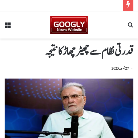
قدرتی نظام سے چھیڑ چھاڑ کا نتیجہ
27 اگست, 2025