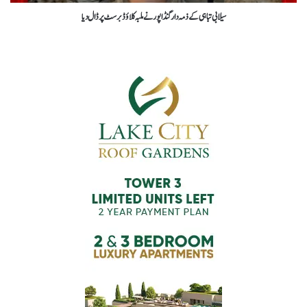
سیلابی تباہی کے ذمہ دار گنڈا پور نے ملبہ کلاؤڈ برسٹ پر ڈال دیا