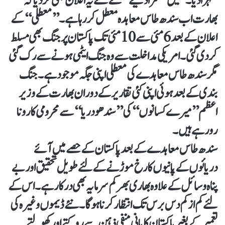
ٹھہرادیا۔ ہمیں ’’سزا دینے‘‘ کے لئے یہ اعلان بھی کردیا کہ
بھارت اب سندھ طاس معاہدہ معطل کررہا ہے۔ ’’معطلی‘‘ کے
اعلان کے بعد 6مئی سے 10مئی تک پاکستان پر جنگ بھی مسلط
کردی گئی۔ امریکی مداخلت سے وہ جنگ ایٹمی ہونے سے رک گئی
مگر سندھ طاس معاہدے کی معطلی اپنی جگہ موجود ہے۔ جنگ
بندی کے بعد ہوئی اپنی کئی تقاریر کے دوران بھارت کے وزیر
اعظم ’’میرے کسانوں‘‘ کی ’’سندھودریا‘‘ سے محرومی کا رونا
رورہے ہیں۔
سندھ طاس معاہدے کے بعد پاکستان کے حصے میں آئے
دریائوں کے پانیوں کا رخ موڑنے کے لئے طویل تحقیق اور بے
پناہ وسائل کے علاوہ بھاری بھر کم سرمایہ بھی درکار ہے۔ اس کے
لئے کم ازکم دس برس تک انتظار کرناہو گا۔ نئے ڈیموں وغیرہ کی
تعمیر کے بغیر پاکستان کا پانی منفی ذہن سے روکتے اور کھولتے