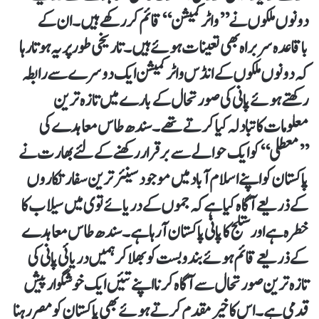
دونوں ملکوں نے ’’واٹر کمیشن‘‘ قائم کررکھے ہیں۔ ان کے
باقاعدہ سربراہ بھی تعینات ہوئے ہیں۔ تاریخی طورپر یہ ہوتا رہا
کہ دونوں ملکوں کے انڈس واٹر کمیشن ایک دوسرے سے رابطہ
رکھتے ہوئے پانی کی صورتحال کے بارے میں تازہ ترین
معلومات کا تبادلہ کیا کرتے تھے۔ سندھ طاس معاہدے کی
’’معطلی‘‘ کو ایک حوالے سے برقرار رکھنے کے لئے بھارت نے
پاکستان کو اپنے اسلام آباد میں موجود سینئر ترین سفارتکاروں
کے ذریعے آگاہ کیا ہے کہ جموں کے دریائے توی میں سیلاب کا
خطرہ ہے اور ستلج کا پانی پاکستان آرہا ہے۔ سندھ طاس معاہدے
کے ذریعے قائم ہوئے بندوبست کو بھلاکر ہمیں دریائی پانی کی
تازہ ترین صورتحال سے آگاہ کرنا اپنے تئیں ایک خوشگوار پیش
قدمی ہے۔ اس کا خیرمقدم کرتے ہوئے بھی پاکستان کو مصررہنا