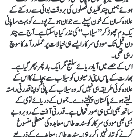
ہوئے ہمیں چند کلیدی فصلوں کی بروقت بوائی سے روکنے کے
علاوہ کسان کے خون پسینے سے جوان ہوتے پودے کو بہت سا پانی
یک دم چھوڑ کر ’’سیلاب‘‘ کی نذر کیا جاسکتا ہے۔ آج سے چند
دن قبل تک مودی سرکار ایسے ہی خیالات پر عملدرآمد کا سوچ
رہی تھی۔
اس کے حصے میں آیا دریائے سلتج مگر ایک بار پھر بپھرگیا ہے۔
بھارت کے پاس اپنی زمینوں کو سیلاب سے بچانے کا اس کے
علاوہ کوئی طریقہ ہی نہیں کہ وہ سیلاب کے پانی کو اپنا قدرتی راستہ
لیتے ہوئے پاکستان پہنچنے دے۔ جموں کے دریائے توی کے
ساتھ بھی ایسی ہی صورتحال ہے۔ قدرتی آفت کے روبرو بے
بسی بھی مودی سرکار کو سندھ طاس معاہدہ کی معطلی منسوخ
کرنے کو تیار نہیں کررہی۔ سندھ طاس معاہدے کے ذریعے