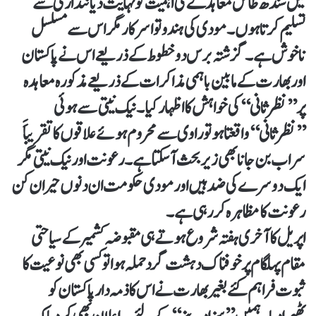
میں سندھ طاس معاہدے کی اہمیت کو نہایت دیانتداری سے
تسلیم کرتا ہوں۔ مودی کی ہندوتوا سرکار مگراس سے مسلسل
ناخوش ہے۔ گزشتہ برس دو خطوط کے ذریعے اس نے پاکستان
اور بھارت کے مابین باہمی مذاکرات کے ذریعے مذکورہ معاہدہ
پر’’نظرثانی‘‘ کی خواہش کا اظہار کیا۔ نیک نیتی سے ہوئی
’’نظرثانی‘‘ واقعتا ہو تو راوی سے محروم ہوئے علاقوں کا تقریباََ
سراب بن جانا بھی زیر بحث آسکتا ہے۔ رعونت اور نیک نیتی مگر
ایک دوسرے کی ضد ہیں اور مودی حکومت ان دنوں حیران کن
رعونت کا مظاہرہ کررہی ہے۔
اپریل کا آخری ہفتہ شروع ہوتے ہی مقبوضہ کشمیر کے سیاحتی
مقام پہلگام پر خوفناک دہشت گرد حملہ ہوا تو کسی بھی نوعیت کا
ثبوت فراہم کئے بغیر بھارت نے اس کا ذمہ دار پاکستان کو