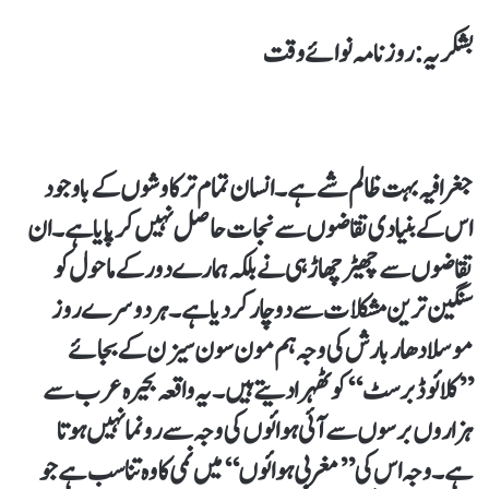
بشکریہ : روزنامہ نوائے وقت
جغرافیہ بہت ظالم شے ہے۔انسان تمام تر کاوشوں کے باوجود
اس کے بنیادی تقاضوں سے نجات حاصل نہیں کرپایا ہے۔ ان
تقاضوں سے چھیڑچھاڑ ہی نے بلکہ ہمارے دور کے ماحول کو
سنگین ترین مشکلات سے دو چار کردیا ہے۔ ہر دوسرے روز
موسلادھار بارش کی وجہ ہم مون سون سیزن کے بجائے
’’کلائوڈبرسٹ‘‘ کو ٹھہرادیتے ہیں۔ یہ واقعہ بحیرہ عرب سے
ہزاروں برسوں سے آئی ہوائوں کی وجہ سے رونما نہیں ہوتا
ہے۔ وجہ اس کی ’’مغربی ہوائوں‘‘ میں نمی کا وہ تناسب ہے جو