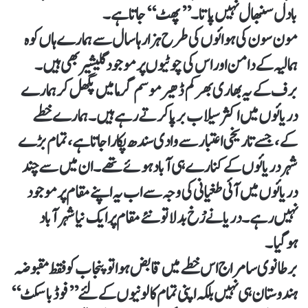
بادل سنبھال نہیں پاتا۔ ’’پھٹ‘‘ جاتا ہے۔
مون سون کی ہوائوں کی طرح ہزار ہا سال سے ہمارے ہاں کوہ
ہمالیہ کے دامن اور اس کی چوٹیوں پر موجود گلیشیر بھی ہیں۔
برف کے یہ بھاری بھر کم ڈھیر موسم گرما میں پگھل کر ہمارے
دریائوں میں اکثر سیلاب برپا کرتے رہے ہیں۔ ہمارے خطے
کے، جسے تاریخی اعتبارسے وادی سندھ پکارا جاتا ہے، تمام بڑے
شہر دریائوں کے کنارے ہی آباد ہوئے تھے۔ ان میں سے چند
دریائوں میں آئی طغیانی کی وجہ سے اب یہ اپنے مقام پر موجود
نہیں رہے۔ دریا نے رْخ بدلا تو نئے مقام پر ایک نیا شہر آباد
ہوگیا۔
برطانوی سامراج اس خطے میں قابض ہوا تو پنجاب کو فقط مقبوضہ
ہندوستان ہی نہیں بلکہ اپنی تمام کالونیوں کے لئے ’’فوڈباسکٹ‘‘