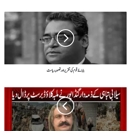
بابائے قوم کی تقریر اور تصورِ ریاست