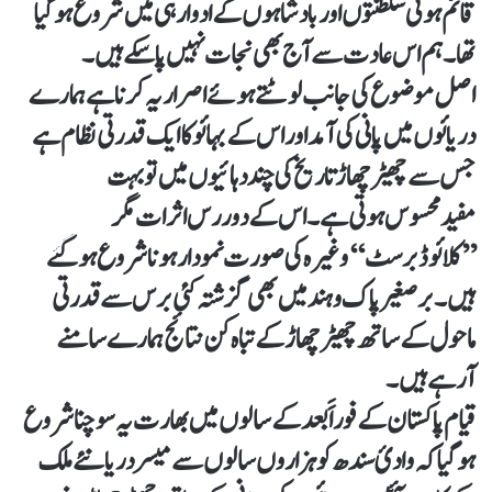
قائم ہوئی سلطنتوں اور بادشاہوں کے ادوار ہی میں شروع ہوگیا
تھا۔ ہم اس عادت سے آج بھی نجات نہیں پاسکے ہیں۔
اصل موضوع کی جانب لوٹتے ہوئے اصرار یہ کرنا ہے ہمارے
دریائوں میں پانی کی آمد اور اس کے بہائو کا ایک قدرتی نظام ہے
جس سے چھیڑ چھاڑ تاریخ کی چند دہائیوں میں تو بہت
مفیدمحسوس ہوتی ہے۔ اس کے دور رس اثرات مگر
’’کلائوڈبرسٹ‘‘ وغیرہ کی صورت نمودار ہونا شروع ہوگئے
ہیں۔ برصغیر پاک وہند میں بھی گزشتہ کئی برس سے قدرتی
ماحول کے ساتھ چھیڑ چھاڑ کے تباہ کن نتائج ہمارے سامنے
آرہے ہیں۔
قیام پاکستان کے فوراََ بعد کے سالوں میں بھارت یہ سوچنا شروع
ہوگیا کہ وادیٔ سندھ کو ہزاروں سالوں سے میسر دریا نئے ملک