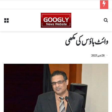
وائٹ ہاؤس کی مکھی
28 جون, 2025