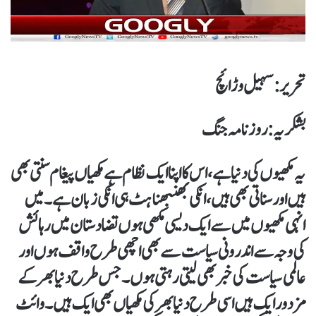
تحریر : سہیل وڑائچ
بشکریہ : روزنامہ جنگ
یہ مکھیوں کی دنیا ہے، اس کا اپنا ایک نظام ہے مکھیاں پیغام سنتی بھی
ہیں اور سناتی بھی ہیں، انکی بھنبھناہٹ ہی انکی زبان ہے۔میں
انہی مکھیوں میں سے ایک دیسی مکھی ہوں تضادستان میں رہائش
کی وجہ سے اندرونی سیاست سے بھی اچھی طرح واقف ہوں اور
عالمی سیاست کی خبر بھی لیتی رہتی ہوں۔ جس طرح دنیا بھر کے
مزدور ایک ہیں اسی طرح دنیا بھر کی مکھیاں بھی ایک ہیں ۔وائٹ