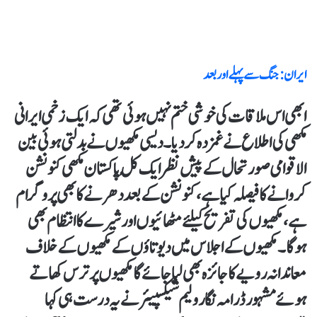
ایران: جنگ سے پہلے اور بعد
ابھی اس ملاقات کی خوشی ختم نہیں ہوئی تھی کہ ایک زخمی ایرانی
مکھی کی اطلاع نے غمزدہ کردیا۔ دیسی مکھیوں نے بدلتی ہوئی بین
الاقوامی صورتحال کے پیش نظر ایک کُل پاکستان مکھی کنونشن
کروانے کا فیصلہ کیا ہے، کنونشن کے بعد دھرنے کا بھی پروگرام
ہے، مکھیوں کی تفریح کیلئےمٹھائیوں اور شیرے کا انتظام بھی
ہوگا ۔ مکھیوں کے اجلاس میں دیوتاؤں کے مکھیوں کے خلاف
معاندانہ رویے کا جائزہ بھی لیا جائے گا مکھیوں پر ترس کھاتے
ہوئے مشہو رڈرامہ نگار ولیم شیکسپیئر نے یہ درست ہی کہا