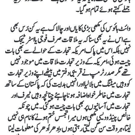
جملے کہتے ہوئے تمام ہو گیا۔
وائٹ ہائوس کی مکھی بڑی کایاں اور چالاک ہے یہ کن رَس بھی
ہے اس نے یہ بھی سنا کہ یہ ملاقات صرف فوجی یا اسٹرٹیجک
نہیں بلکہ اس میں پاک امریکہ تجارت کے حوالے سے بھی بات
چیت ہوئی، امریکہ کے وزیر تجارت ملاقات میں موجود نہیں
تھے مگر صدر ٹرمپ نے قریبی دفتر میں بیٹھے اپنے وزیر تجارت
کو وہیں میٹنگ میں بلا لیا اور انہیں ہدایت کی کہ پاکستان کے ساتھ
تجارت میں خاطر خواہ اضافہ ہونا چاہئے چنانچہ وہیں ٹیرف اور
تجارت میں آسانیوں پر بھی بات چیت ہو گئی۔ میں چونکہ
خالص پینڈو دیسی مکھی ہوں میرا تجسس ختم ہونے کا نام ہی نہیں
لیتا، ہر وقت سن گن لیتی رہتی ہوں، اِدھر اُدھر کی معلومات لینا