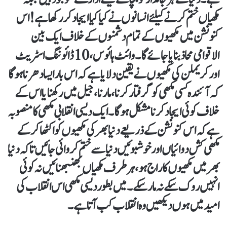
مکھیاں ختم کرنے کیلئے انسانوں نے کیا کیا ایجاد کر رکھا ہے! اس
کنونشن میں مکھیوں کے تمام دشمنوں کے خلاف ایک بین
الاقوامی محاذ بنایا جائے گا ۔ وائٹ ہائوس، 10ڈائوننگ اسٹریٹ
اور کریملن کی مکھیوں نے یقین دلایا ہے کہ اس بار ایسا دھرنا ہو گا
کہ آئندہ کسی مکھی کو گرفتار کرنا، مارنا، جیل میں رکھنا یا اس کے
خلاف کوئی ایجاد کرنا مشکل ہوگا۔ ایک دیسی انقلابی مکھی کا منصوبہ
ہے کہ اس کنونشن کے ذریعے دنیا بھر کی مکھیوں کو اکٹھا کرکے
مکھی کش دوائیاں اور خوشبو ئیں دنیا سے ختم کروائی جائیں تاکہ دنیا
بھر میں مکھیوں کا راج ہو ،ہر طرف مکھیاں بھنبھنائیں نہ کوئی
انہیں روک سکے نہ مار سکے ۔ میں بطور دیسی مکھی اس انقلاب کی
امید میں ہوں دیکھیں وہ انقلاب کب آتا ہے۔