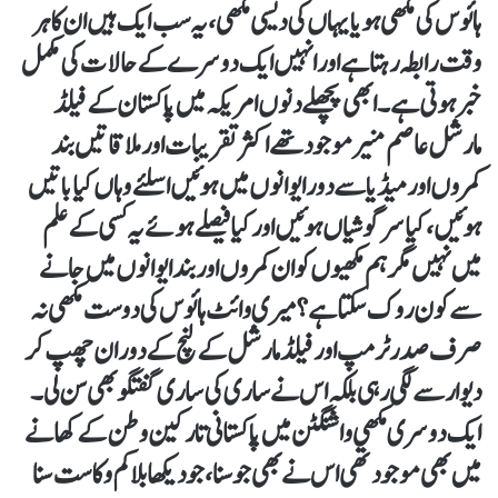
ہائوس کی مکھی ہو یا یہاں کی دیسی مکھی، یہ سب ایک ہیں ان کاہر
وقت رابطہ رہتا ہے اور انہیں ایک دوسرے کے حالات کی مکمل
خبر ہوتی ہے۔ ابھی پچھلے دنوں امریکہ میں پاکستان کے فیلڈ
مارشل عاصم منیر موجود تھے اکثر تقریبات اور ملاقاتیں بند
کمروں اور میڈیا سے دور ایوانوں میں ہوئیں اسلئے وہاں کیا باتیں
ہوئیں، کیا سرگوشیاں ہوئیں اور کیا فیصلے ہوئے یہ کسی کے علم
میں نہیں مگر ہم مکھیوں کو ان کمروں اور بند ایوانوں میں جانے
سے کون روک سکتا ہے؟ میری وائٹ ہائوس کی دوست مکھی نہ
صرف صدر ٹرمپ اور فیلڈ مارشل کے لنچ کے دوران چھپ کر
دیوار سے لگی رہی بلکہ اس نے ساری کی ساری گفتگو بھی سن لی ۔
ایک دوسری مکھی واشنگٹن میں پاکستانی تارکین وطن کے کھانے
میں بھی موجود تھی اس نے بھی جو سنا ،جو دیکھا بلا کم و کاست سنا