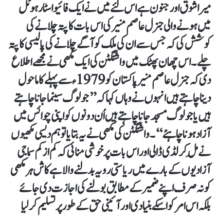
میرا شوق اور جنون ہے اس لئے میں نے ایک فائیو اسٹار ہوٹل
میں ہونے والی جنرل عاصم منیر کی اس بات کا پتہ چلانے کی
کوشش کی کہ جس سے ان کی ملک کو آگے چلانے کی پالیسی کا پتہ
چلے ۔اس چھان پھٹک میں واشنگٹن کی ایک مکھی نے مجھے اطلاع
دی کہ جنرل عاصم منیر پاکستان کو 1979ء سے پہلے کا ماحول
دینا چاہتے ہیں انہوں نے وہاں کہا کہ ’’جو لوگ سینما جانا چاہتے
ہیں یا جو لوگ مسجد جانا چاہتے ہیں اُن دونوں کو اپنی چوائس میں
آزاد ہونا چاہئے‘‘۔واشنگٹن کی مکھی نے یہ بتایا تو ہم دیسی مکھیوں
نے مِل کر لڈی ڈالی اور اس بات پر خوشی منائی کہ کم از کم سماجی
آزادیوں کے بارے میں ریاستی رویہ بدلنے والا ہے کاش ہر مکھی
کو نہ صرف اپنے ضمیر کے مطابق بولنے کی اجازت دی جائے
بلکہ اس امر کو اسکے بنیادی اور آئینی حق کے طور پر تسلیم کرلیا