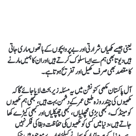
یعنی جیسے مکھیاں شرارتی اور بےپروا بچوں کے ہاتھوںماری جاتی
ہیں دیوتا بھی ہم سے ایسا سلوک کرتے ہیں اور ان کا ہمیں مارنے
کا مقصد بھی صرف کھیل اور تفریح ہوتا ہے ۔
آل پاکستان مکھی کنونشن میں یہ مسئلہ زیر بحث لایا جائے گا کہ
مکھیوں کی چند روزہ طبعی عمر کے دشمن بہت ہیں ،کبھی ہم مکھیوں
کو مینڈک ، کبھی بڑی مچھلیاں ،کبھی چھپکلیاں اور کبھی کیڑے کھا
جاتے ہیں ،دنیا میں کسی کومکھیوںکی حفاظت و بقا کی فکر نہیں
ہے۔ دنیا کے ہر جاندار کو بچانے کیلئے ادارے موجود ہیں جبکہ