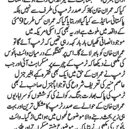
کیا کہ عمران خان کا ذکر صدر ٹرمپ کی طرف سے نہیں بلکہ
پاکستانی سائیڈ سے کیا گیا اور بتایا گیا کہ عمران کس طرح 9 مئی
کے واقعہ میں ملوث ہے اوریہ بھی کہ اسکی امریکہ میں
موجودانصافی مکھیاں بار بار کہہ رہی تھیں کہ ٹرمپ آئے گا تو
عمران خان کو باہر لائے گا ۔اس پر گفتگو کے درمیان وائٹ ہائوس
کی مکھی نے دیکھا کہ ٹرمپ کے چہرے پر مسکراہٹ آئی اور جب
ٹرمپ نے عمران کے حق میں ایک بھی فقرہ کہے بغیر جنرل
عاصم منیر کی تعریف شروع کی تو جواباً جنرل صاحب نے بھی
ٹرمپ کی پاک بھارت جنگ رکوانے کی کوششوں کو سراہا، یوں
عمران خان کے حوالے سے صدر ٹرمپ کا مشکل ترین اور بہت
ہی زیربحث رہنے والا موضوع لمحوں میں ہوا میں اڑ گیا۔ وائٹ
ہائوس کی مکھی نے بتایا کہ یہ موضوع ہنستے مسکراتےاور طنزیہ