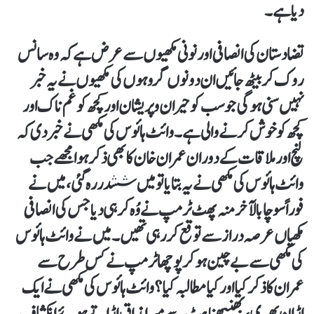
دیا ہے۔
تضادستان کی انصافی اور نونی مکھیوں سے عرض ہے کہ وہ سانس
روک کر بیٹھ جائیں ان دونوں گروہوں کی مکھیوں نے یہ خبر
نہیں سنی ہوگی جو سب کو حیران وپریشان اور کچھ کو غم ناک اور
کچھ کو خوش کرنے والی ہے۔ وائٹ ہائوس کی مکھی نے خبر دی کہ
لنچ اور ملاقات کے دوران عمران خان کا بھی ذکر ہوا مجھے جب
وائٹ ہائوس کی مکھی نے یہ بتایا تو میں ششدر رہ گئی، میں نے
فوراً سوچا بالآخر منہ پھٹ ٹرمپ نے وُہ کر ہی دیا جس کی انصافی
مکھیاں عرصہ دراز سے توقع کر رہی تھیں ۔میں نے وائٹ ہائوس
کی مکھی سے بے چین ہو کر پوچھا ٹرمپ نے کس طرح سے
عمران کا ذکر کیا اور کیا مطالبہ کیا؟ وائٹ ہائوس کی مکھی نے ایک
اڑان بھری، بھنبھناہٹ سے میرا مذاق اڑاتے ہوئے انکشاف