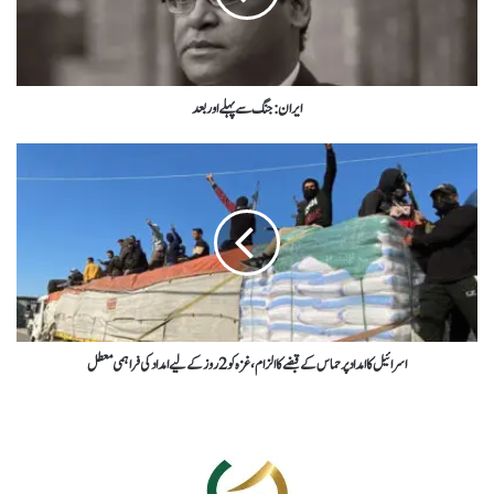
ایران: جنگ سے پہلے اور بعد
اسرائیل کا امداد پر حماس کے قبضے کا الزام، غزہ کو 2 روز کے لیے امداد کی فراہمی معطل