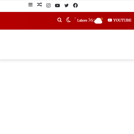
℃
36
YOUTUBE
Lahore