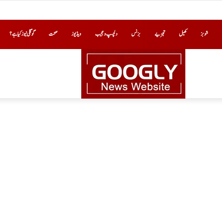
شوبز
کھیل
تجزیے
بزنس
دلچسپ و عجیب
ویڈیوز
صحت
گوگلی نیوز کیا ہے؟