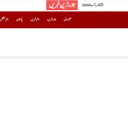
تازہ ترین خبریں
اتوار, اگست 9 2026
صفحہ اول
تازہ خبریں
اہم خبریں
پاکستان
انٹرنیشنل