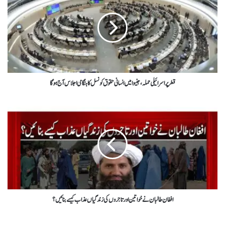
قطر پر اسرائیلی حملہ، جنیوا میں انسانی حقوق کونسل کا ہنگامی اجلاس آج ہو گا
افغان طالبان نے خواتین اور تاجروں کی زندگیاں عذاب کیسے بنائیں؟