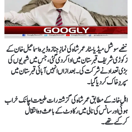
ننھے سوشل میڈیا سٹار عمر شاہ کی نمازِ جنازہ ڈیرہ اسماعیل خان کے
زکوڑی شریف قبرستان میں ادا کردی گئی، جس میں شہریوں کی
بڑی تعداد نے شرکت کی۔ بعدازاں انہیں آبائی قبرستان میں
سپردِ خاک کردیا گیا۔
اہلِ خانہ کے مطابق عمر شاہ کی گزشتہ رات طبیعت اچانک خراب
ہوئی اور سانس کی نالی میں رکاوٹ کے باعث وہ انتقال
کرگئےتھے۔