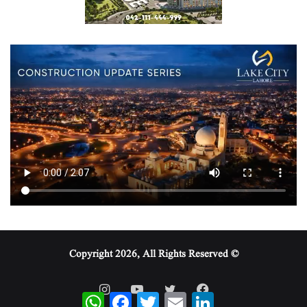
© Copyright 2026, All Rights Reserved
WhatsApp
Facebook
Twitter
Email
LinkedIn