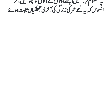
یہ معصوم فرمائشیں دیکھنے والوں کے دلوں کو چھو گئیں، مگر
افسوس کہ یہ لمحے عمر کی زندگی کی آخری جھلکیاں ثابت ہوئے