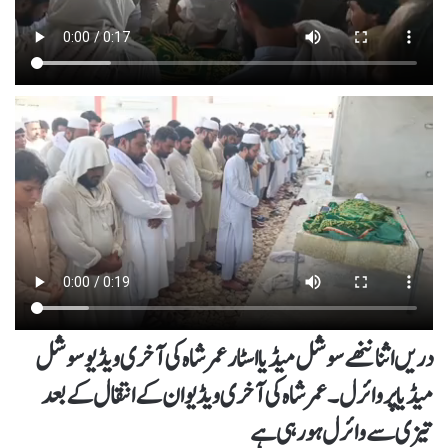
دریں اثنا ننھے سوشل میڈیا اسٹار عمر شاہ کی آخری ویڈیو سوشل
میڈیا پر وائرل۔ عمر شاہ کی آخری ویڈیو ان کے انتقال کے بعد
تیزی سے وائرل ہو رہی ہے