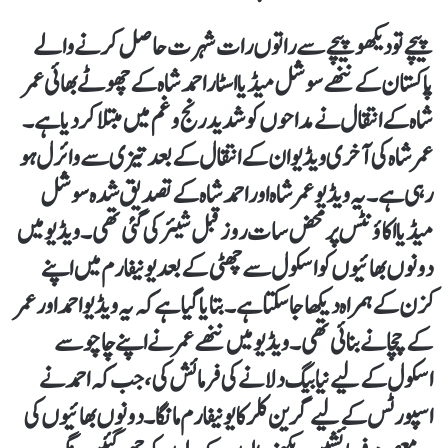
پیچے تو دیکھو پیچے سے راتوں رات شہرت حاصل کرنے والے
پاکستان کے ننھے سوشل میڈیا اسٹار احمد شاہ کے چھوٹے بھائی عمر
شاہ کے انتقال نے مداحوں کو شدید رنج و غم میں مبتلا کر دیا ہے۔
عمر شاہ کی آخری ویڈیو ان کے انتقال کے بعد تیزی سے وائرل ہو
رہی ہے۔ یہ ویڈیو عمر شاہ اور احمد شاہ کے تصدیق شدہ سوشل
میڈیا اکاؤنٹس پر محض سات روز قبل شیئر کی گئی تھی۔ ویڈیو میں
دونوں بھائیوں کو اسکول سے چھٹی کے بعد یونیفارم میں اپنے
کزن کے ہمراہ دیکھا جا سکتا ہے۔ بتایا گیا ہے کہ یہ ویڈیو احمد اور عمر
کے چچا نے بنائی تھی۔ ویڈیو میں ننھے عمر نے اپنے چاچو سے
اسکول کے لیے نیا بیگ دلانے کی فرمائش کی، جب کہ احمد نے
اسپورٹس کے لیے گرین کلر کا یونیفارم مانگا۔ دونوں بھائیوں کی