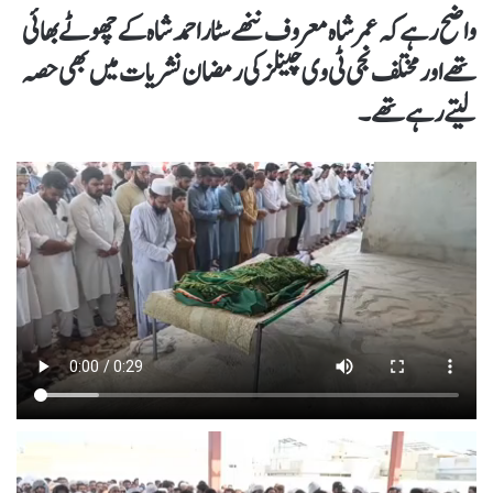
واضح رہے کہ عمر شاہ معروف ننھے سٹار احمد شاہ کے چھوٹے بھائی
تھے اور مختلف نجی ٹی وی چینلز کی رمضان نشریات میں بھی حصہ
لیتے رہے تھے۔