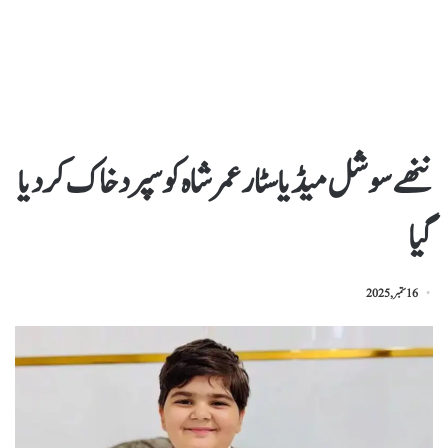
ننھے سوشل میڈیا سٹار عمر شاہ کو سپرد خاک کردیا
گیا
16 ستمبر, 2025