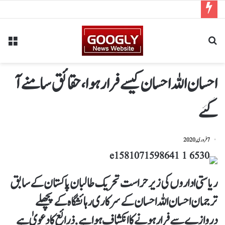
احسان اللہ احسان کیسے فرار ہوا، حقائق سامنے آ
گئے
7 فروری, 2020
ریاستی اداروں کی زیر حراست تحریک طالبان پاکستان کے سابق
ترجمان احسان اللہ احسان کے سرکاری رہائشگاہ کے پچھلے
دروازے سے فرار ہونے کا انکشاف ہوا ہے. ذرائع کا دعویٰ ہے