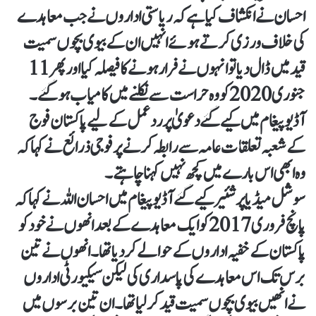
احسان نے انکشاف کیا ہے کہ ریاستی اداروں نے جب معاہدے
کی خلاف ورزی کرتے ہوئے انہیں ان کے بیوی بچوں سمیت
قید میں ڈال دیا تو انہوں نے فرار ہونے کا فیصلہ کیا اور پھر 11
جنوری 2020 کو وہ حراست سے نکلنے میں کامیاب ہوگئے۔
آڈیو پیغام میں کیے گئے دعویٰ پر رد عمل کے لیے پاکستان فوج
کے شعبہ تعلقات عامہ سے رابطہ کرنے پر فوجی ذرائع نے کہا کہ
وہ ابھی اس بارے میں کچھ نہیں کہنا چاہتے۔
سوشل میڈیا پر شئیر کیے گئے آڈیو پیغام میں احسان اللہ نے کہا کہ
پانچ فروری 2017 کو ایک معاہدے کے بعد انھوں نے خود کو
پاکستان کے خفیہ اداروں کے حوالے کر دیا تھا۔ انھوں نے تین
برس تک اس معاہدے کی پاسداری کی لیکن سیکیورٹی اداروں
نے انھیں بیوی بچوں سمیت قید کر لیا تھا۔ ان تین برسوں میں