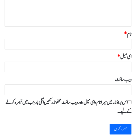
ہ
*
نام
*
ای میل
*
ویب‌ سائٹ
اس براؤزر میں میرا نام، ای میل، اور ویب سائٹ محفوظ رکھیں اگلی بار جب میں تبصرہ کرنے
کےلیے۔