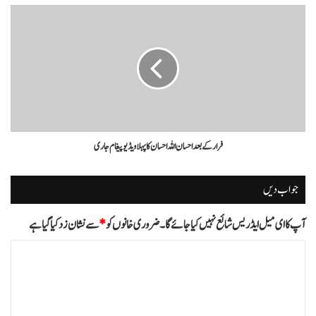
فرار کے بعد احسان اللہ احسان کا پہلا ویڈیو پیغام جاری
جواب دیں
آپ کا ای میل ایڈریس شائع نہیں کیا جائے گا۔
ضروری خانوں کو
*
سے نشان زد کیا گیا ہے
ت
ب
ص
ر