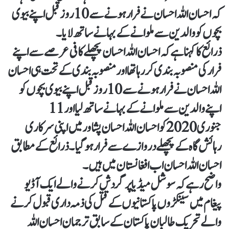
کہ احسان اللہ احسان نے فرار ہونے سے 10 روز قبل اپنے بیوی
بچوں کو والدین سے ملوانے کے بہانے ساتھ لایا۔
ذرائع کا کہنا ہے کہ احسان اللہ احسان پچھلے کافی عرصے سے اپنے
فرار کی منصوبہ بندی کر رہا تھا اور منصوبہ بندی کے تحت ہی احسان
اللہ احسان نے فرار ہونے سے 10روز قبل اپنے بیوی بچوں کو
اپنے والدین سے ملوانے کے بہانے ساتھ لیا اور11
جنوری 2020 کو احسان اللہ احسان پشاور میں اپنی سرکاری
رہائش گا ہ کے پچھلے دروازے سے فرار ہوگیا۔ ذرائع کے مطابق
احسان اللہ احسان اب افغانستا ن میں ہیں۔
واضح رہے کہ سوشل میڈیا پر گردش کرنے والے ایک آڈیو
پیغام میں سینکڑوں پاکستانیوں کے قتل کی ذمہ داری قبول کرنے
والے تحریک طالبان پاکستان کے سابق ترجمان احسان اللہ