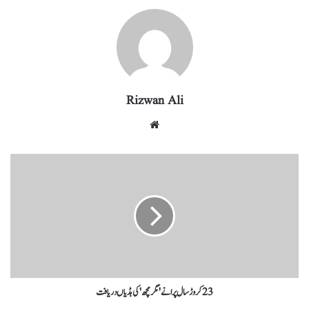
ra
In
r
ok
A
m
pp
Rizwan Ali
23 کروڑ سال پرانے 'مگرمچھ' کی ہڈیاں دریافت