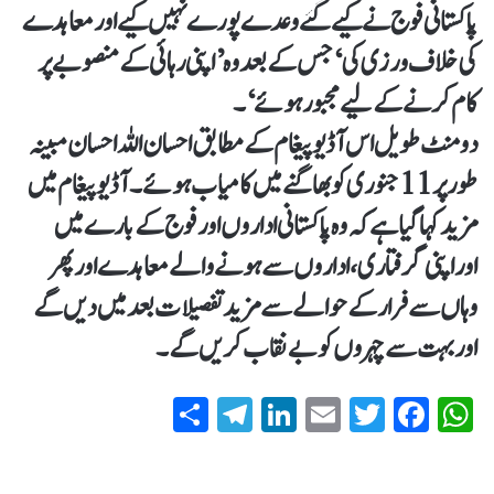
پاکستانی فوج نے کیے گئے وعدے پورے نہیں کیے اور معاہدے
کی خلاف ورزی کی‘ جس کے بعد وہ ’اپنی رہائی کے منصوبے پر
کام کرنے کے لیے مجبور ہوئے‘۔
دو منٹ طویل اس آڈیو پیغام کے مطابق احسان اللہ احسان مبینہ
طور پر 11 جنوری کو بھاگنے میں کامیاب ہوئے۔ آڈیو پیغام میں
مزید کہا گیا ہے کہ وہ پاکستانی اداروں اور فوج کے بارے میں
اوراپنی گرفتاری، اداروں سے ہونے والے معاہدے اور پھر
وہاں سے فرار کے حوالے سے مزید تفصیلات بعد میں دیں گے
اور بہت سے چہروں کو بے نقاب کریں گے۔
S
T
Li
E
T
Fa
W
ha
el
nk
m
wi
ce
ha
re
eg
ed
ail
tte
bo
ts