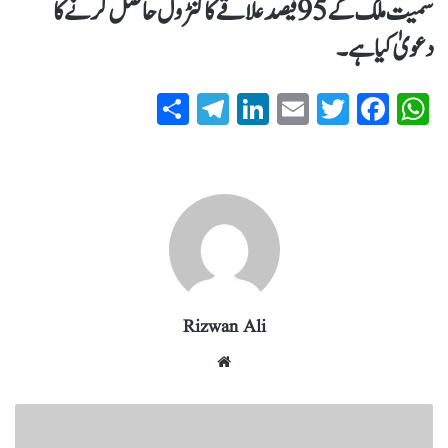
سمیت ملک کے 95 فیصد علاقے کا کنٹرول حاصل کرنے کا
دعویٰ کیا ہے۔
S
T
Li
E
T
Fa
W
ha
el
nk
m
wi
ce
ha
re
eg
ed
ail
tte
bo
ts
ra
In
r
ok
A
m
pp
Rizwan Ali