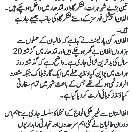
تین بڑے شہر ہرات، لشکر گاہ اور قندھار میں داخل ہو چکے ہیں۔
افغان اسپیشل فورسز کے دستے لشکر گاہ کی جانب بھیجے جا رہے
ہیں۔
افغان رکن پارلیمنٹ نے کہا ہے کہ طالبان کے حملوں سے
ہزاروں افغان بے گھر ہو چکے ہیں اور قندھار میں گزشتہ 20
سال کی بدترین لڑائی جاری ہے۔واضح رہے کہ گذشتہ روز
ہرات میں یواین کمپاونڈپرحملےمیں ایک گارڈ ہلاک جبکہ متعدد
افراد زخمی ہوگئےتھے جس کے باعث شہر میں تمام سفارتی
کمپاؤنڈز کو ہائی الرٹ کر دیا گیا ہے۔
افغانستان سے غیرملکی افواج کے انخلا کا سلسلہ جاری ہے تاہم اس
دوران طالبان نے کئی اہم سرحدوں اور تجارتی راہداریوں