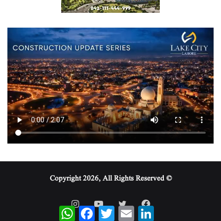
© Copyright 2026, All Rights Reserved
WhatsApp
Facebook
Twitter
Email
LinkedIn