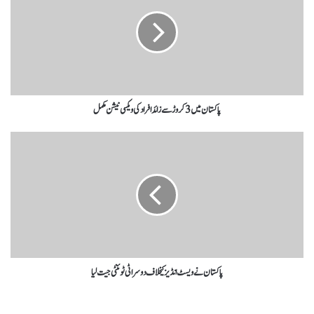
پاکستان میں 3 کروڑ سے زائد افراد کی ویکسی نیشن مکمل
پاکستان نے ویسٹ انڈیز کیخلاف دوسرا ٹی ٹوئنٹی جیت لیا