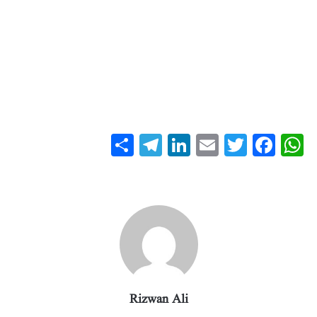
S
T
Li
E
T
Fa
W
ha
el
nk
m
wi
ce
ha
re
eg
ed
ail
tte
bo
ts
ra
In
r
ok
A
m
pp
Rizwan Ali