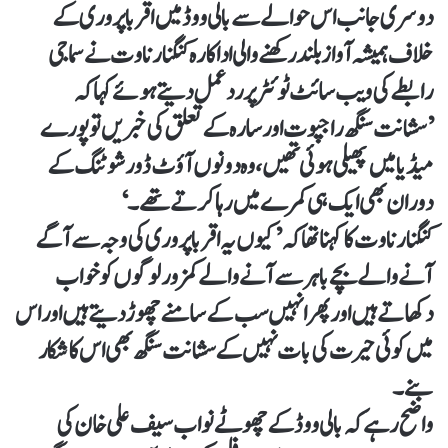
دوسری جانب اس حوالے سے بالی ووڈ میں اقربا پروری کے
خلاف ہمیشہ آواز بلند رکھنے والی اداکارہ کنگنا رناوت نے سماجی
رابطے کی ویب سائٹ ٹوئٹر پر رد عمل دیتے ہوئے کہا کہ
’سشانت سنگھ راجپوت اور سارہ کے تعلق کی خبریں تو پورے
میڈیا میں پھیلی ہوئی تھیں، وہ دونوں آؤٹ ڈور شوٹنگ کے
دوران بھی ایک ہی کمرے میں رہا کرتے تھے۔‘
کنگنا رناوت کا کہنا تھا کہ ’کیوں یہ اقربا پروری کی وجہ سے آگے
آنے والے بچے باہر سے آنے والے کمزور لوگوں کو خواب
دکھاتے ہیں اور پھر انہیں سب کے سامنے چھوڑ دیتے ہیں اور اس
میں کوئی حیرت کی بات نہیں کے سشانت سنگھ بھی اس کا شکار
بنے۔
واضح رہے کہ بالی ووڈ کے چھوٹے نواب سیف علی خان کی