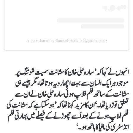
A post shared by Samuel Haokip (@jamlenpao)
انہوں نے کہا کہ ’سارہ علی خان کا سشانت سمیت شوٹنگ پر
موجود ہر ایک انسان سے بہت اچھا رویہ ہوتا تھا، مگر جیسے ہی
سشانت کے ساتھ فلم فلاپ ہوئی سارہ علی خان نے ان سے
تعلق توڑ دیا تھا۔‘ ان کا مزید کہنا تھا کہ ’ہو سکتا ہے کہ سشانت کی
فلم فلاپ ہونے کے بعد اُسے چھوڑنے کے فیصلے میں بھارتی فلم
انڈسٹری کی مافیا کا ہاتھ ہو۔‘