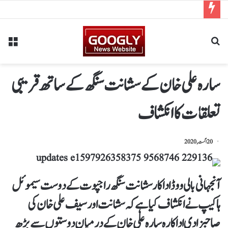
سارہ علی خان کے سشانت سنگھ کے ساتھ قریبی
تعلقات کا انکشاف
20 اگست, 2020
آنجہانی بالی ووڈ اداکار سشانت سنگھ راجپوت کے دوست سیموئل
ہاکیپ نے انکشاف کیا ہے کہ سشانت اور سیف علی خان کی
صاحبزادی اداکارہ سارہ علی خان کے درمیان دوستوں سے بڑھ