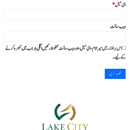
ای میل
*
ویب‌ سائٹ
اس براؤزر میں میرا نام، ای میل، اور ویب سائٹ محفوظ رکھیں اگلی بار جب میں تبصرہ کرنے
کےلیے۔