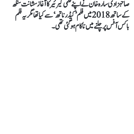
صاحبزادی سارہ خان نے اپنے فلمی کیرئیر کا آغاز سشانت سنگھ
کے ساتھ 2018 میں فلم ’کیڈرناتھ‘ سے کیا تھا مگر یہ فلم
باکس آفس پر چلنے میں ناکام ہوگئی تھی۔