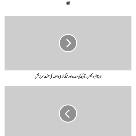
لاپتا افراد کیس: آئی جی سندھ اور سیکرٹری داخلہ کی سخت سرزنش