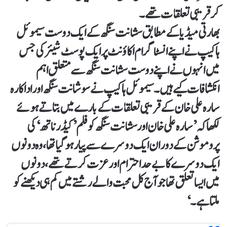
کر قریبی تعلقات تھے۔
بھارتی میڈیا کے مطابق سشانت سنگھ کے ایک دوست سیموئل
ہاکیپ نے اپنے انسٹاگرام اکاؤنٹ پر ایک پوسٹ شیئر کی جس
میں انہوں نے اپنے دوست سشانت سنگھ سے متعلق اہم
انکشافات کیے ہیں۔ سیموئل ہاکیپ نے سوشانت سنگھ اور اداکارہ
سارہ علی خان کے قریبی تعلقات کے بارے میں بتاتے ہوئے
لکھا کہ ’سارہ علی خان اور سشانت سنگھ کو فلم ’کیڈرناتھ‘ کی
پروموشن کے دوران ایک دوسرے سے پیار ہو گیا تھا، وہ دونوں
ایک دوسرے کا بے حد احترام اور عزت کرتے تھے، دونوں
میں ایسا تعلق تھا جو آج کل محبت والے رشتے میں کم ہی دیکھنے کو
ملتا ہے۔‘