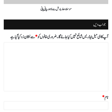
موسلادھار بارش سے لاہور پانی پانی
جواب دیں
آپ کا ای میل ایڈریس شائع نہیں کیا جائے گا۔
ضروری خانوں کو
*
سے نشان زد کیا گیا ہے
ت
ب
ص
ر
ہ
*
نام
*