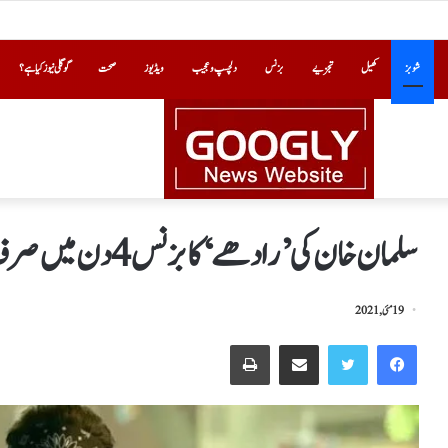
شوبز
کھیل
تجزیے
بزنس
دلچسپ و عجیب
ویڈیوز
صحت
گوگلی نیوز کیا ہے؟
سلمان خان کی ’رادھے‘ کا بزنس 4 دن میں صرف 60 ہزار روپے
19 مئی, 2021