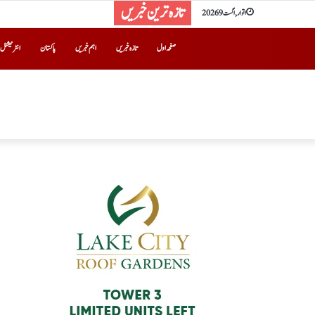
تازہ ترین خبریں
اتوار, اگست 9 2026
صفحہ اول
تازہ خبریں
اہم خبریں
پاکستان
انٹرنیشنل