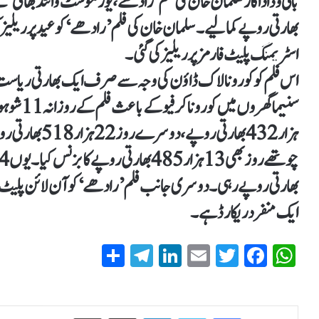
بھارتی روپے کمالیے۔سلمان خان کی فلم ’رادھے‘ کو عید پر ریلیز کیا
اسٹریمنگ پلیٹ فارمز پر ریلیز کی گئی۔
اس فلم کو کورونا لاک ڈاؤن کی وجہ سے صرف ایک بھارتی ریاست تریپورہ کے 3 سنیما گھروں
ایک منفرد ریکارڈ ہے۔
S
T
Li
E
T
Fa
W
ha
el
nk
m
wi
ce
ha
re
eg
ed
ail
tte
bo
ts