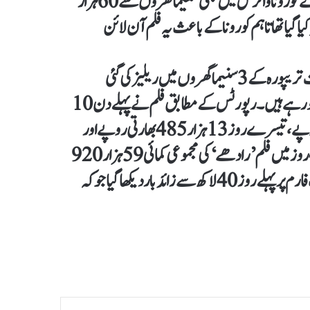
بالی وڈ اداکار سلمان خان کی فلم ’رادھے، یور موسٹ وانٹڈ بھائی‘ نے کورونا وائرس میں بھی سنیما گھروں سے 60 ہزار
 گیا تھا تاہم کورونا کے باعث یہ فلم آن لائن
 میں ریلیز کی گئی
سنیما گھروں میں کورونا کرفیو کے باعث فلم کے روزانہ 11 شو ہورہے ہیں۔ رپورٹس کے مطابق فلم نے پہلے دن 10
ہزار 432 بھارتی روپے، دوسرے روز 22 ہزار 518 بھارتی روپے، تیسرے روز 13 ہزار 485 بھارتی روپے اور
چوتھے روز بھی 13 ہزار 485 بھارتی روپے کا بزنس کیا۔یوں 4 روز میں فلم ’رادھے‘ کی مجموعی کمائی 59 ہزار 920
بھارتی روپے رہی۔دوسری جانب فلم ’رادھے‘ کو آن لائن پلیٹ فارم پر پہلے روز 40 لاکھ سے زائد بار دیکھا گیا جو کہ