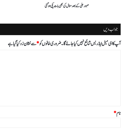
صبور علی کے بعد منال کی بھی بات پکی ہوگئی
جواب دیں
آپ کا ای میل ایڈریس شائع نہیں کیا جائے گا۔
ضروری خانوں کو
*
سے نشان زد کیا گیا ہے
ت
ب
ص
ر
ہ
*
نام
*