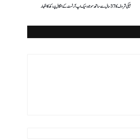
جیکی شروف کا 37 سال سے ساتھ موجود میک اپ آرٹسٹ کے انتقال پر دکھ کا اظہار