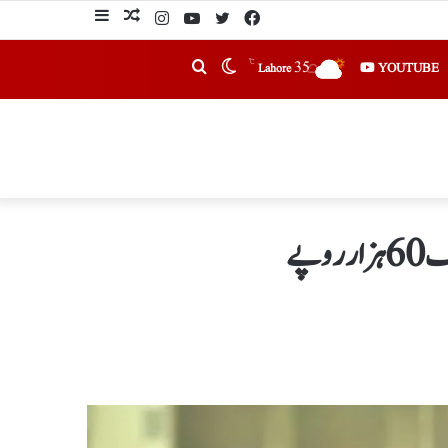
℃
35
YOUTUBE
Lahore