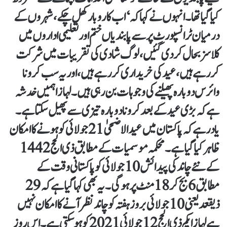
کیا گیا تھا۔ انہوں نے کہا کہ ‘اب کاروبار کھل چکے، شہروں کے
درمیان ٹرانسپورٹ پر سے پابندیاں ختم اور تعلیمی اداروں میں
کلاسز بحال کردی گئیں، لوگ شادی کی تقریبات میں شرکت
کر رہے ہیں، عید کی خریداری کر رہے ہیں، اور یہ سب کرونا
وائرس دوبارہ پھیلنے کی وجوہات بن رہی ہیں۔ لہازا ہمیں خدشہ
ہے کہ بڑی عید کے بعد کرونا دوبارہ تیزی سے پھیل سکتا ہے۔
یاد رہے کہ پاکستان میں عید الاضحیٰ 21 جولائی کو ہونے کا امکان
ظاہر کیا گیا ہے۔ محکمہ موسمیات کے مطابق ذی الحج 1442
کے نئے چاند کی پیدائش 10 جولائی کو پاکستانی وقت کے
مطابق 6 بج کر 18 منٹ پر ہوگی۔ یہ بھی کہا گیا ہے کہ 29
ذیقعد یعنی 10 جولائی بروز ہفتہ کو چاند نظر آنے کا امکان نہیں
ہے لہازا یکم ذی الحج 12 جولائی 2021 کو ہوسکتی ہے۔ اس روز