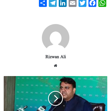
S
T
Li
E
T
Fa
W
ha
el
nk
m
wi
ce
ha
re
eg
ed
ail
tte
bo
ts
ra
In
r
ok
A
m
pp
Rizwan Ali