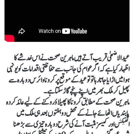
عیدالاضحٰی قریب آتے ہیں ماہرین صحت نے اس خدشے کا
اظہار کیا ہے کہ اگر عوام کی جانب سے حفاظتی اقدامات کو یونہی
ہوا میں اڑایا جاتا رہا تو تو عید کے موقع پر کرونا وائرس دوبارہ سے
پھیل کر ملک بھر میں اپنے پنجے گاڑ سکتا ہے۔
ماہرین صحت کے مطابق کرونا کا پھیلاؤ روکنے کے لیے عائد کردہ
پابندیاں اٹھائے جانے کے محض دو ہفتوں بعد ہی ملک میں
انفیکشن اور کیسز مثبت آنے کی شرح دوبارہ تیزی سے بڑھنا