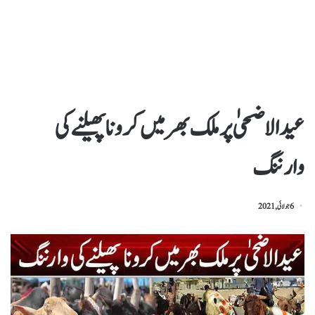
عیدالاضحیٰ پرملک بھر میں کرونا پھیلنے کی
وارننگ
6 جولائی, 2021