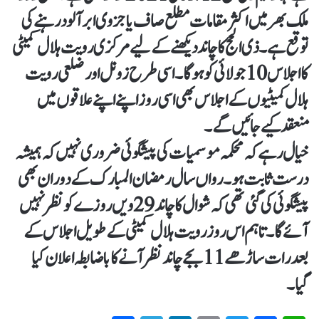
ملک بھر میں اکثر مقامات مطلع صاف یا جزوی ابر آلود رہنے کی
توقع ہے۔ ذی الحج کا چاند دیکھنے کے لیے مرکزی رویت ہلال کمیٹی
کا اجلاس 10 جولائی کو ہوگا۔ اسی طرح زونل اور ضلعی رویت
ہلال کمیٹیوں کے اجلاس بھی اسی روز اپنے اپنے علاقوں میں
منعقد کیے جائیں گے۔
خیال رہے کہ محکمہ موسمیات کی پیشگوئی ضروری نہیں کہ ہمیشہ
درست ثابت ہو۔ رواں سال رمضان المبارک کے دوران بھی
پیشگوئی کی گئی تھی کہ شوال کا چاند 29 ویں روزے کو نظر نہیں
آئے گا۔ تاہم اس روز رویت ہلال کمیٹی کے طویل اجلاس کے
بعد رات ساڑھے 11 بجے چاند نظر آنے کا باضابطہ اعلان کیا
گیا۔