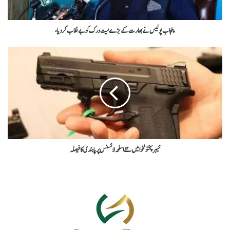
پنجاب پولیس نے بھارت کے بڑے نیٹ ورک کو بے نقاب کردیا،
خیبر پختونخوا میں نئے اسلحہ لائسنس پر پابندی کا فیصلہ