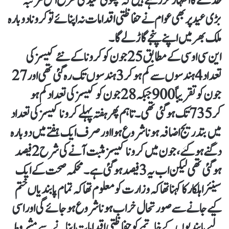
خدشے کا اظہار کر رہے ہیں کہ چھوٹی عید کی طرح اس مرتبہ
بڑی عید پر بھی عوام نے حفاظتی اقدامات نہ اپنائے تو کرونا دوبارہ
ملک بھر میں اپنے پنجے گاڑ لے گا۔
این سی او سی کے مطابق 25 جون کو کرونا کے نئے کیسز کی
تعداد 4 ہندسوں سے کم ہو کر 3 ہندسوں تک رہ گئی تھی اور 27
جون کو تقریباً 900 جبکہ 28 جون کو کیسز کی تعداد کم ہو
کر 735 تک ہوگئی تھی۔ تاہم پھر ہفتہ پہلے کرونا کیسز کی تعداد
میں بتدریج اضافہ ہونا شروع ہوا اور صرف ایک ہفتے میں دوبارہ
دگنے ہو گئے، جون میں کرونا کیسز مثبت آنے کی شرح 2 فیصد
ہوگئی تھی لیکن اب یہ 3 فیصد ہوگئی ہے۔ محکمہ صحت کے ایک
سینئر اہلکار کا کہنا تھا کہ وزارت کو معلوم تھا کہ تمام پابندیاں ختم
کیے جانے سے صورتحال خراب ہونا شروع ہو جائے گی اور اسی
لیے پابندیوں کے خاتمے کو حفاظتی اقدامات اپنانے سے مشروط