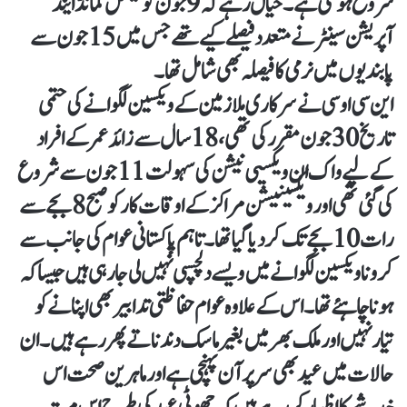
شروع ہوگئی ہے۔خیال رہے کہ 9 جون کو نیشنل کمانڈ اینڈ
آپریشن سینٹر نے متعدد فیصلے کیے تھے جس میں 15 جون سے
پابندیوں میں نرمی کا فیصلہ بھی شامل تھا۔
این سی او سی نے سرکاری ملازمین کے ویکسین لگوانے کی حتمی
تاریخ 30 جون مقرر کی تھی، 18 سال سے زائد عمر کے افراد
کے لیے واک ان ویکسیی نیشن کی سہولت 11 جون سے شروع
کی گئی تھی اور ویکسینیشن مراکز کے اوقات کار کو صبح 8 بجے سے
رات 10 بجے تک کر دیا گیا تھا۔ تاہم پاکستانی عوام کی جانب سے
کرونا ویکسین لگوانے میں ویسے دلچسپی نہیں لی جا رہی ہیں جیسا کہ
ہونا چاہئے تھا۔ اس کے علاوہ عوام حفاظتی تدابیر بھی اپنانے کو
تیار نہیں اور ملک بھر میں بغیر ماسک دندناتے پھر رہے ہیں۔ ان
حالات میں عید بھی سر پر آن پہنچی ہے اور ماہرین صحت اس