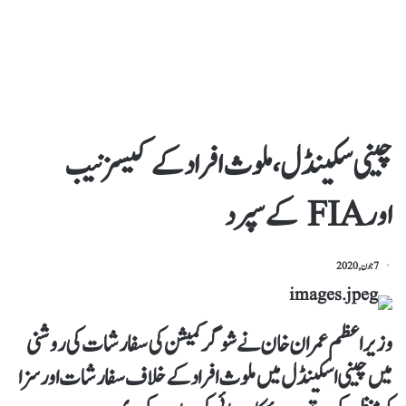
چینی سکینڈل، ملوث افراد کے کیسز نیب
اورFIA کے سپرد
7 جون, 2020
وزیر اعظم عمران خان نے شوگر کمیشن کی سفارشات کی روشنی
میں چینی اسکینڈل میں ملوث افراد کے خلاف سفارشات اور سزا