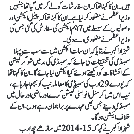
ہیں۔ان کا کہنا تھا کہ ان سفارشات کو لے کر میں گیا تھا جنہیں
وزیر اعظم نے منظور کر لیا ہے۔ان کا کہنا تھا کہ پینل ایکشن اور
وصولیوں کے سلسلے میں 7اہم ایکشن کی سفارش کی گئی جس کی
وزیر اعظم نے منظوری دے دی۔
شہزاد اکبر نے بتایا کہ ان سات ایکشن میں سے سب سے پہلا
سبسڈی کی تحقیقات کی جائے کہ سبسڈی کی مد میں شوگر کمیشن
کے انکشافات کو دیکھتے ہوئے کیا ایکشن لیا جائے گا۔ان کا کہنا تھا
کہ پورے 29ارب کی سبسڈی کا معاملہ نیب کو بھیجا جا رہا ہے،
نیب اس میں کرمنل انویسٹی گیشن کرے اور ماضی اور حال میں
سبسڈی دینے جس بھی عہدے پر براجمان رہے ہوں، ان کے
خلاف ایکشن ہو گا۔
شہزاد اکبر نے کہا کہ 15-2014 میں ساڑھے چھ ارب