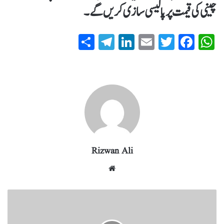
چینی کی قیمت پر پالیسی سازی کریں گے۔
S
T
Li
E
T
Fa
W
ha
el
nk
m
wi
ce
ha
re
eg
ed
ail
tte
bo
ts
ra
In
r
ok
A
m
pp
Rizwan Ali