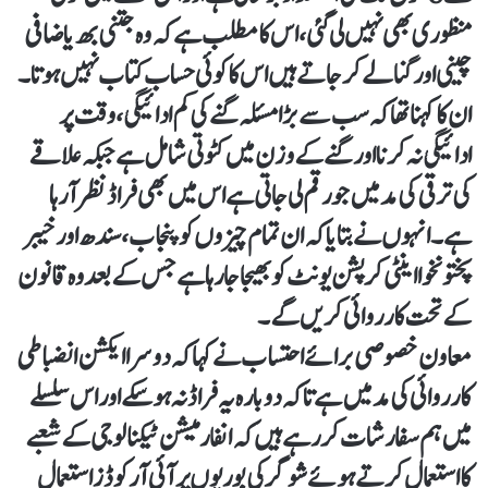
منظوری بھی نہیں لی گئی، اس کا مطلب ہے کہ وہ جتنی بھ یاضافی
چینی اور گنا لے کر جاتے ہیں اس کا کوئی حساب کتاب نہیں ہوتا۔
ان کا کہنا تھا کہ سب سے بڑا مسئلہ گنے کی کم ادائیگی، وقت پر
ادائیگی نہ کرنا اور گنے کے وزن میں کٹوتی شامل ہے جبکہ علاقے
کی ترقی کی مد میں جو رقم لی جاتی ہے اس میں بھی فراڈ نظر آ رہا
ہے۔انہوں نے بتایا کہ ان تمام چیزوں کو پنجاب، سندھ اور خیبر
پختونخوا اینٹی کرپشن یونٹ کو بھیجا جا رہا ہے جس کے بعد وہ قانون
کے تحت کارروائی کریں گے۔
معاون خصوصی برائے احتساب نے کہا کہ دوسرا ایکشن انضباطی
کارروائی کی مد میں ہے تاکہ دوبارہ یہ فراڈ نہ ہو سکے اور اس سلسلے
میں ہم سفارشات کررہے ہیں کہ انفارمیشن ٹیکنالوجی کے شعبے
کا استعمال کرتے ہوئے شوگر کی بوریوں پر آئی آر کوڈز استعمال