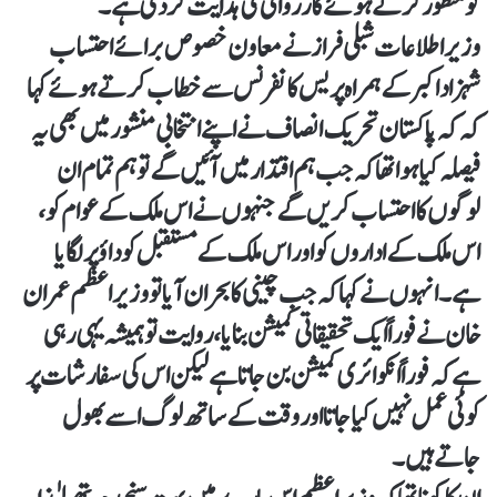
کو منظور کرتے ہوئے کارروائی کی ہدایت کردی ہے۔
وزیر اطلاعات شبلی فراز نے معاون خصوص برائے احتساب
شہزاد اکبر کے ہمراہ پریس کانفرنس سے خطاب کرتے ہوئے کہا
کہ کہ پاکستان تحریک انصاف نے اپنے انتخابی منشور میں بھی یہ
فیصلہ کیا ہوا تھا کہ جب ہم اقتدار میں آئیں گے تو ہم تمام ان
لوگوں کا احتساب کریں گے جنہوں نے اس ملک کے عوام کو ،
اس ملک کے اداروں کو اور اس ملک کے مستقبل کو داؤ پر لگایا
ہے۔انہوں نے کہا کہ جب چینی کا بحران آیا تو وزیر اعظم عمران
خان نے فوراً ایک تحقیقاتی کمیشن بنایا، روایت تو ہمیشہ یہی رہی
ہے کہ فوراً انکوائری کمیشن بن جاتا ہے لیکن اس کی سفارشات پر
کوئی عمل نہیں کیا جاتا اور وقت کے ساتھ لوگ اسے بھول
جاتے ہیں۔