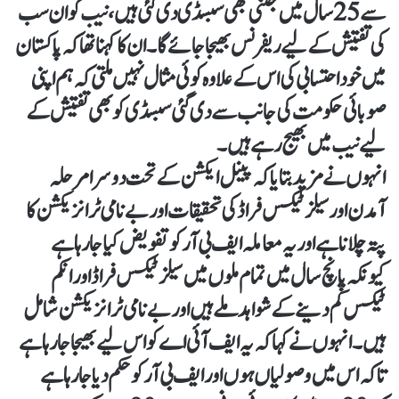
سے 25سال میں جتنی بھی سبسڈی دی گئی ہیں، نیب کو ان سب
کی تفتیش کے لیے ریفرنس بھیجا جائے گا۔ان کا کہنا تھا کہ پاکستان
میں خود احتسابی کی اس کے علاوہ کوئی مثال نہیں ملتی کہ ہم اپنی
صوبائی حکومت کی جانب سے دی گئی سبسڈی کو بھی تفتیش کے
لیے نیب میں بھیج رہے ہیں۔
انہوں نے مزید بتایا کہ پینل ایکشن کے تحت دوسرا مرحلہ
آمدن اور سیلز ٹیکس فراڈ کی تحقیقات اور بے نامی ٹرانزیکشن کا
پتہ چلانا ہے اور یہ معاملہ ایف بی آر کو تفویض کیا جا رہا ہے
کیونکہ پانچ سال میں تمام ملوں میں سیلز ٹیکس فراڈ اور انکم
ٹیکس کم دینے کے شواہد ملے ہیں اور بے نامی ٹرانزیکشن شامل
ہیں۔انہوں نے کہا کہ یہ ایف آئی اے کو اس لیے بھیجا جا رہا ہے
تاکہ اس میں وصولیاں ہوں اور ایف بی آر کو حکم دیا جا رہا ہے