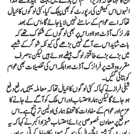
ان کا کہنا تھا کہ وزیر اعظم اس بارے میں بہت سنجیدہ تھے لہٰذا
انہوں اس کمیشن کی رپورٹ کو بھی پبلک کیا، کئی لوگوں کا خیال
تھا کہ اسے عوام کے سامنے نہیں لایا جائے گا، اس کے بعد
فارنزک آڈٹ ہوا اور اس پر بھی لوگوں کے شکوک تھے کہ
بات شاید اس سے آگے نہیں بڑھے گی کیونکہ شوگر کے شعبے
میں بڑے بڑے طاقتور لوگ بیٹھے ہوئے ہیں لیکن ناصرف
مقررہ وقت پر فرانزک آڈٹ ہوا بلکہ اس کی تفصیلات بھی عوام
کو بتائی گئیں۔
شبلی فراز نے کہا کہ کئی لوگوں کا خیال تھا کہ معاملہ یہیں رفع دفع
ہو جائے گا لیکن ہمارا احتساب اور اس ملک کو آگے لے جانے کا
عزم اور عوام کے مفادات کا تحفظ ہماری اولین ترجیح ہے۔اس
موقع پر معاون خصوصی برائے احتساب شہزاد اکبر نے کہا کہ یہ
رپورٹ گزشتہ پانچ سال کی سرگرمیوں کا احاطہ کرتی ہے اور یہ