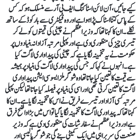
کیے جائیں، آن لائن اسٹاکنگ ایف بی آر سے منسلک ہو کہ کس
کے پاس کتنا اسٹاک پڑا ہوا ہے اور وہ فیکٹری سے بار کوڈ کے ساتھ
نکلے۔ان کا کہنا تھا کہ وزیر اعظم نے چینی کی قیمتوں کو لے کر
تیسری چیز کی منظوری دی ہے اور پہلی مرتبہ آزادانہ بنیادوں پر
حکومت نے یہ تخمینہ لگایا ہے کہ چینی کی پیداواری لاگت کیا
ہے۔انہوں نے کہا کہ جس کی پیداواری لاگت کی بنیاد پر ہمیشہ
سے قیمت کا تعین کیا جاتا تھا وہ شوگر ملز ایسوسی ایشن پیداواری
لاگت کا تعین کرتی تھی اور اسی کی بنیاد پر فیصلہ کیا جاتا تھا لیکن پہلی
مرتبہ کسی آزاد اور تیسرے فریق نے اس کا تخمینہ لگایا ہے۔ان کا
کہنا تھا کہ پیداوری لاگت کا تخمینہ لگایا گیا تو اس میں بڑا واضح فرق
ہے اور وزیر اعظم نے سفارشات کی منظوری دی ہے کہ وزیر
صنعت کی سربراہی میں ایک کمیٹی بنے گی جو شوگر پالیسی اور