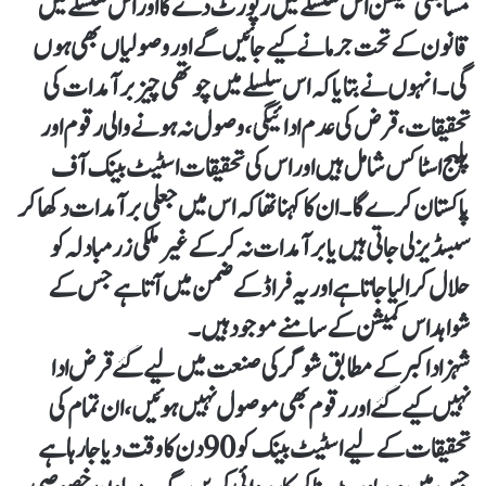
مسابقتی کمیشن اس سلسلے میں رپورٹ دے گا اور اس سلسلے میں
قانون کے تحت جرمانے کیے جائیں گے اور وصولیاں بھی ہوں
گی۔انہوں نے بتایا کہ اس سلسلے میں چوتھی چیز برآمدات کی
تحقیقات، قرض کی عدم ادائیگی، وصول نہ ہونے والی رقوم اور
پلیج اسٹاکس شامل ہیں اور اس کی تحقیقات اسٹیٹ بینک آف
پاکستان کرے گا۔ان کا کہنا تھا کہ اس میں جعلی برآمدات دکھا کر
سبسڈیز لی جاتی ہیں یا برآمدات نہ کر کے غیرملکی زرمبادلہ کو
حلال کرا لیا جاتا ہے اور یہ فراڈ کے ضمن میں آتا ہے جس کے
شواہد اس کمیشن کے سامنے موجود ہیں۔
شہزاد اکبر کے مطابق شوگر کی صنعت میں لیے گئے قرض ادا
نہیں کیے گئے اور رقوم بھی موصول نہیں ہوئیں، ان تمام کی
تحقیقات کے لیے اسٹیٹ بینک کو 90دن کا وقت دیا جا رہا ہے