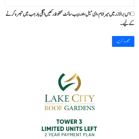
اس براؤزر میں میرا نام، ای میل، اور ویب سائٹ محفوظ رکھیں اگلی بار جب میں تبصرہ کرنے
کےلیے۔