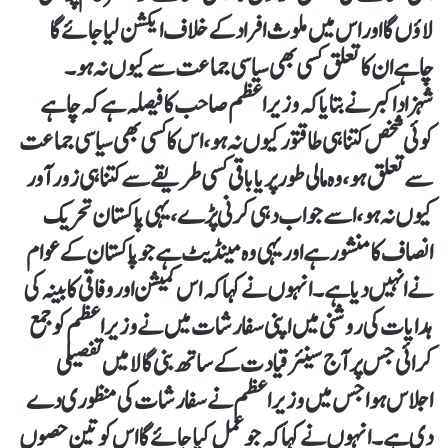
لاؤں گا اور اس میں ملوث افراد کے خلاف ایکشن لیا جائے گا
چاہے ان کا تعلق کسی بھی سیاسی جماعت سے کیوں نہ ہو۔
شہزاد اکبر نے بتایا کہ وزیر اعظم صاحب کا فیصلہ ہے کہ چاہے
کوئی شخص کتنا ہی طاقتور کیوں نہ ہو، اس کا کسی بھی سیاسی جماعت
سے تعلق ہو، وہ مالی طور پر یا باقی کسی طریقے سے کتنا ہی زورآور
کیوں نہ ہو، اسے جواب دہی کرنی پڑے، یہی پاکستان تحریک
انصاف کا منشور ہے اور یہی وہ مینڈیٹ ہے جو پاکستان کے عوام
نے انہیں دیا ہے۔انہوں نے کہا کہ اس کمیشن اور وفاقی کابینہ کی
ہدایات کی روشنی میں اپنی سفارشات میں نے وزیر اعظم کو جمع
کرائی جس پر آج سینئر قیادت کے ساتھ بنی گالا میں تفصیلی
اجلاس ہوا جس میں وزیراعظم نے سفارشات کی منظوری دے
دی ہے۔انہوں نے کہا کہ جو عمل کیا جائے گا اس کو تین حصوں