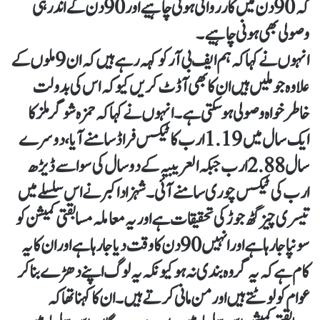
کہ 90دن میں کارروائی ہونی چاہیے اور 90 دن کے اندر ہی
وصولی بھی ہونی چاہیے۔
انہوں نے کہا کہ ہم ایف بی آر کو کہہ رہے ہیں کہ ان 9 ملوں کے
علاوہ جو ملیں ہیں ان کا بھی آڈٹ کریں کیوکہ اس کی بدولت
خاطر خواہ وصولی ہو سکتی ہے۔انہوں نے کہا کہ حمزہ شوگر ملز کا
ایک سال میں 1.19ارب کا ٹیکس فراڈ سامنے آیا، دوسرے
سال 2.88ارب جبکہ العریبیہ کے دو سال کی سوا سے ڈیڑھ
ارب کی ٹیکس چوری سامنے آئی۔شہزاد اکبر نے اس سلسلے میں
تیسری چیز گٹھ جوڑ کی تحقیقات ہے اور یہ معاملہ مسابقتی کمیشن کو
سونپا جارہا ہے اور انہیں 90 دن کا وقت دیا جا رہا ہے اور ان کا یہ
کام ہے کہ یہ گروہ بندی نہ ہو کیونکہ یہ لوگ اپنے دھڑے بنا کر
عوام کو لوٹتے ہیں اور من مانی کرتے ہیں۔ان کا کہنا تھا کہ