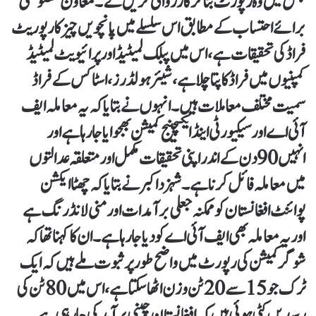
جس میں وہ رپورٹ بنا کر کارروائی کریں گے۔معاون خصوصی
برائے احتساب کے مطابق اس سلسلے میں پانچویں چیز کارپوریٹ
فراڈ کی تحقیقات ہے، اس میں پبلک لمیٹیڈ اور پرائیویٹ لمیٹیڈ
کمپنیوں میں فراڈ کا پتا چلا ہے، شیئر ہولڈرز، اسٹاکس کے فراڈ
سمیت مختلف معاملات ہیں۔انہوں نے بتایا کہ یہ معاملہ ایف
آئی اے اور سیکیورٹی اینڈ ایکسچینج کمیشن بھجوایا جا رہا ہے اور
انہیں 90 دن کے اندر اپنی تحقیقات مکمل اور متعلقہ عدالتوں
میں معاملہ فائل کرنا ہے۔شہزد اکبر نے بتایا کہ چھٹا ایکشن
پوائنٹ افغانستان کو ممکنہ جعلی برآمدات اور منی لانڈرنگ ہے
اور یہ معاملہ بھی ایف آئی اے کو دیا جا رہا ہے۔ان کا کہنا تھا کہ
شوگر کمیشن کی رپورٹ میں واضح طور پر ثبوت ملے ہیں کہ ایک
ٹرک جو 15 سے 20 ٹن وزن اٹھا سکتاہے ، اس میں80 ٹن کی
رسیدیں کٹی ہوئی ہیں کہ افغانستان چینی برآمد کی جا رہی ہے۔