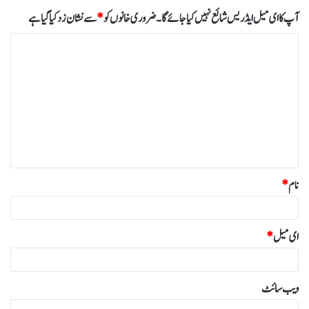
آپ کا ای میل ایڈریس شائع نہیں کیا جائے گا۔
ضروری خانوں کو
*
سے نشان زد کیا گیا ہے
ت
ب
ص
ر
ہ
*
نام
*
ای میل
*
ویب‌ سائٹ