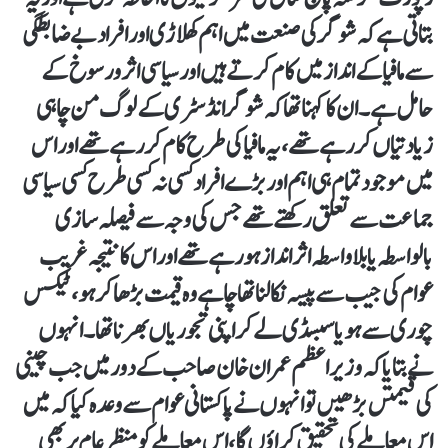
بتاتی ہے کہ شوگر کی صنعت میں اہم کھلاڑی اور افراد بے ضابطگی
سے مافیا کے انداز میں کام کرتے ہیں اور سیاسی اثرورسوخ کے
حامل ہے۔ان کا کہنا تھا کہ شوگر انڈسٹری کے لوگ من چاہی
زیادتیاں کر رہے تھے، یہ مافیا کی طرح کام کر رہے تھے اور اس
میں موجود تمام ہی اہم اور بڑے افراد کسی نہ کسی طرح کسی سیاسی
جماعت سے تعلق رکھتے تھے جس کی وجہ سے فیصلہ سازی
بالواسطہ یا بلاواسطہ اثرانداز ہورہے تھے اور اس کا نتیجہ غریب
عوام کی جیب سے پیسہ نکالنا تھا چاہے وہ قیمت بڑھا کر ہو، ٹیکس
چوری سے ہو یا سبسڈی لے کر اپنی تجوریاں بھرنا تھا۔انہوں
نے بتایا کہ وزیر اعظم عمران خان صاحب کے دور میں جب چینی
کی قیمتں بڑھیں تو انہوں نے پاکستانی عوام سے وعدہ کیا کہ میں
اس معاملے کی تحقیق کراؤں گا، اس معاملے کو منظر عام پر بھی