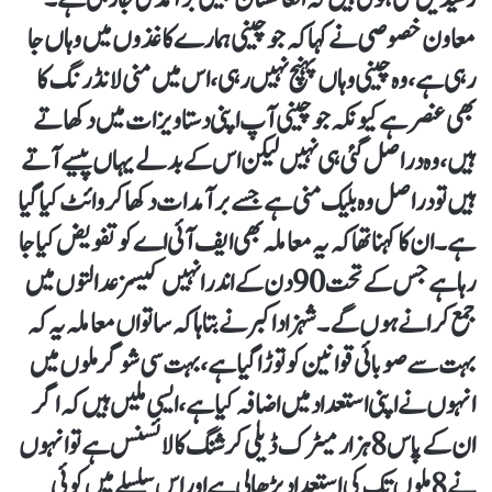
معاون خصوصی نے کہا کہ جو چینی ہمارے کاغذوں میں وہاں جا
رہی ہے، وہ چینی وہاں پہنچ نہیں رہی، اس میں منی لانڈرنگ کا
بھی عنصر ہے کیونکہ جو چینی آپ اپنی دستاویزات میں دکھاتے
ہیں، وہ دراصل گئی ہی نہیں لیکن اس کے بدلے یہاں پیسے آتے
ہیں تو دراصل وہ بلیک منی ہے جسے برآمدات دکھا کر وائٹ کیا گیا
ہے۔ان کا کہناتھا کہ یہ معاملہ بھی ایف آئی اے کو تفویض کیا جا
رہا ہے جس کے تحت 90 دن کے اندر انہیں کیسز عدالتوں میں
جمع کرانے ہوں گے۔شہزاد اکبر نے بتاہا کہ ساتواں معاملہ یہ کہ
بہت سے صوبائی قوانین کو توڑا گیا ہے، بہت سی شوگر ملوں میں
انہوں نے اپنی استعداد میں اضافہ کیا ہے، ایسی ملیں ہیں کہ اگر
ان کے پاس 8ہزار میٹرک ڈیلی کرشنگ کا لائسنس ہے تو انہوں
نے 8 ملوں تک کی استعداد بڑھا لی ہے اور اس سلسلے میں کوئی