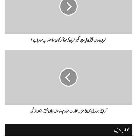
عمران خان چینی مافیا، جہانگیر ترین کو بھگا کر کون سا احتساب ہو رہا ہے؟
کراچی:لیاری میں 6 منزلہ عمارت منہدم، خاتون جاں بحق، متعدد زخمی
جواب دیں