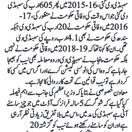
سبسڈی دی گئی، 16-2015 میں پھر 605ارب کی سبسڈی
دی گئی جو اس وقت کی وفاقی حکومت نے منظور کی، 17-
2016 میں وفاقی حکومت نے 20ارب کی سبسڈی دی جبکہ
سندھ کی حکومت نے بھی 4.1ارب روپے کی سبسڈی دی
تھی۔ان کا کہنا تھا کہ 19-2018 میں وفاقی حکومت نے نہیں
بلکہ حکومت پنجاب نے سبسڈی دی ور وہ معاملہ بھی نیب کو بھیجا
جا رہا ہے کہ وہ اس کی انویسٹی گیشن کرے اور اگر اس میں کسی کا
کردار ہے تو نیب قوانین کے تحت کارروائی کا مجاز ہے۔
معاون خصوصی نے بتایا کہ وزیر اعظم کی جانب سے اہم فیصلہ
کیا گیا ہے کہ شوگر کے 5 سالہ فرانزک آڈٹ میں جو چیز سامنے
آئی ہے سبسڈی کی مد میں، اس میں بلاتفریق زیادتی نظر آ رہی
ہے اور ان کو سامنے رکھتے ہوئے نیب کو گزشتہ 20