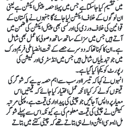
میں تقسیم کیا جا سکتا ہے جس میں پہلا حصہ پینل ایکشن ہے یعنی
ان لوگوں کے خلاف ایکشن لیا جائے گا جنہوں نے پاکستان کے
قوانین کی خلاف ورزی کی اور کسی بھی پینل ایکشن کی ضمن میں
آتے ہیں جس میں سزا کے ساتھ ساتھ وصولی کا عمل بھی شامل
ہے۔ان کا کہنا تھا کہ دوسرے حصے کے تحت انضباطی فریم ورک
میں جو تبدیلیاں شامل ہیں جس میں انڈسٹری اور کمیشن کی
رپورٹ کو یکجا کیا گیا ہے۔
انہوں نے کہا کہ تیسرا اور سب سے اہم حصہ یہ ہے کہ شوگر کی
قیمتوں کو لے کر کیا لائحہ عمل اختیار کیا جائے کہ قیمتیں اس
معیار پر واپس آ جائیں جو چینی کی پیداواری قیمت ہے، پہلی مرتبہ
کمیشن نے چینی کی قیمت معلوم کی ہے کیونکہ اس سے پہلے شوگر
مل ایسوسی ایشن والے ہی بتاتے تھے کہ چینی کتنے میں بتاتے