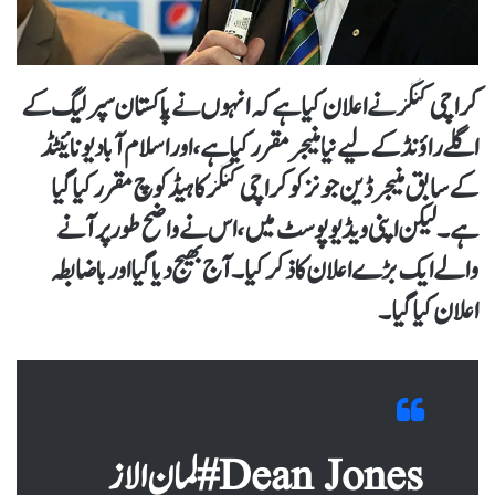
کراچی کنگز نے اعلان کیا ہے کہ انہوں نے پاکستان سپر لیگ کے
اگلے راؤنڈ کے لیے نیا منیجر مقرر کیا ہے ، اور اسلام آباد یونائیٹڈ
کے سابق منیجر ڈین جونز کو کراچی کنگز کا ہیڈ کوچ مقرر کیا گیا
ہے۔ لیکن اپنی ویڈیو پوسٹ میں ، اس نے واضح طور پر آنے
والے ایک بڑے اعلان کا ذکر کیا۔ آج بھیج دیا گیا اور باضابطہ
اعلان کیا گیا۔
لمان الاز #Dean Jones