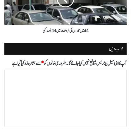
4 ماہ میں کاروں کی فروخت میں 44 فیصد کمی
جواب دیں
آپ کا ای میل ایڈریس شائع نہیں کیا جائے گا۔
ضروری خانوں کو
*
سے نشان زد کیا گیا ہے
ت
ب
ص
ر
ہ
*