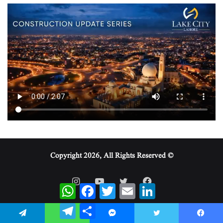
© Copyright 2026, All Rights Reserved
WhatsApp
Facebook
Twitter
Email
LinkedIn
Telegram
Share