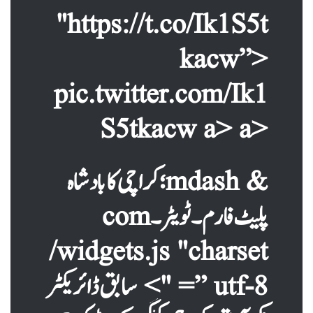
"https://t.co/Ik1S5t
kacw”>
pic.twitter.com/Ik1
S5tkacw a> a>
& mdash؛ کراچی کا بادشاہ
پلیٹ فارم۔ ٹویٹر۔ com
/widgets.js "charset
=” utf-8 ">
سابق ڈائریکٹر