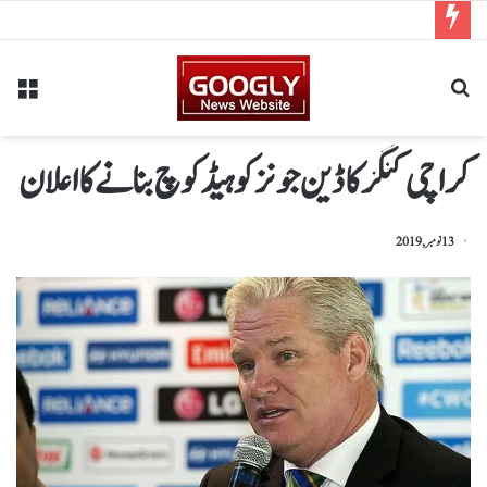
کراچی کنگز کا ڈین جونز کو ہیڈ کوچ بنانے کا اعلان
13 نومبر, 2019