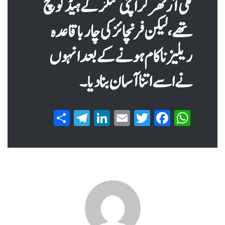
مکی آرتھر کراچی کنگز کے ہیڈ کوچ
تھے ، لیکن فرنچائز کی چار باقاعدہ
ریلیز ناکام ہونے کے بعد انہوں
نے اسے اتنا آسان بنا دیا۔
S
T
Li
E
T
Fa
W
ha
el
nk
m
wi
ce
ha
re
eg
ed
ail
tte
bo
ts
ra
In
r
ok
A
m
pp