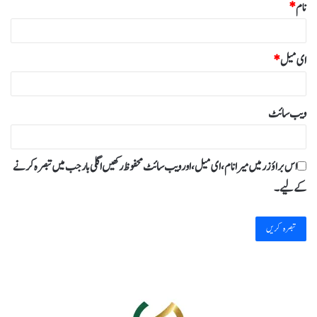
نام
*
ای میل
*
ویب‌ سائٹ
اس براؤزر میں میرا نام، ای میل، اور ویب سائٹ محفوظ رکھیں اگلی بار جب میں تبصرہ کرنے
کےلیے۔