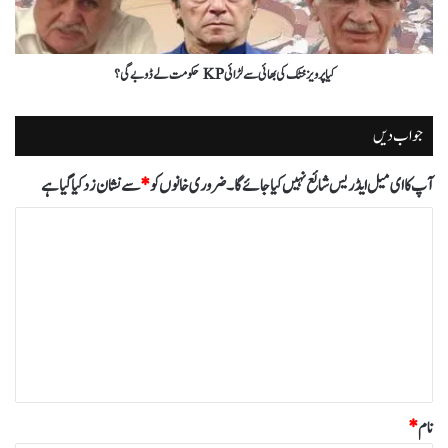
کیا پرویز خٹک کی بھائی سے لڑائی KP حکومت لے ڈوبے گی؟
جواب دیں
آپ کا ای میل ایڈریس شائع نہیں کیا جائے گا۔
ضروری خانوں کو
*
سے نشان زد کیا گیا ہے
ت
ب
ص
ر
ہ
*
نام
*