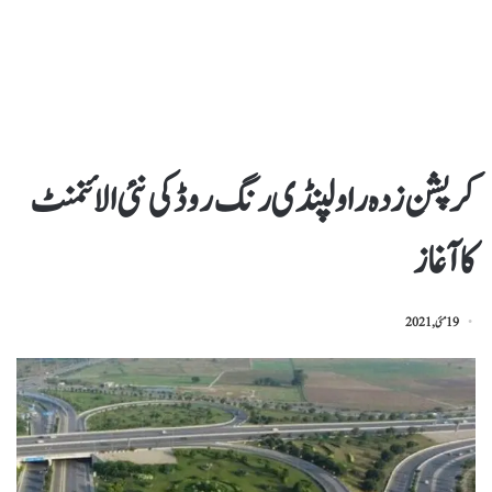
کرپشن زدہ راولپنڈی رنگ روڈ کی نئی الائنمنٹ
کا آغاز
19 مئی, 2021