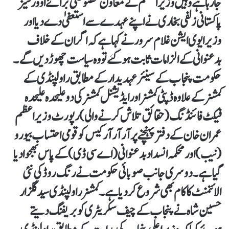
جارہا ہے وہیں وزیر اعظم کے معاون خصوصی برائے اوور سیز
پاکستانی زلفی بخاری نے اپنے عہدے سے استعفیٰ دے دیا اور
وزیر ایوی ایشن غلام سرور نے کہا ہے کہ اگر ان کے خلاف
بدعنوانی کے الزامات ثابت ہوگئے تو وہ سیاست چھوڑ دیں گے۔
حکومت پنجاب کے سینئر عہدیدار کے مطابق راولپنڈی کے
کمشنر کے علاوہ ڈپٹی کمشنر اور ایڈیشنل کمشنر کی دو علیحدہ علیحدہ
فیکٹ فائنڈنگ (حقائق تلاش کرنے والی) رپورٹ وزیر اعظم
عمران خان کے دفتر پہنچنے پر آر آر آر کیس کو قومی احتساب بیورو
(نیب) اور محکمہ انسداد بدعنوانی (اے سی ڈی) کے پاس بھجوا دیا
گیا ہے۔ دوسری جانب صوبائی حکومت نے رنگ روڈ کی نئی
الائنمنٹ کا کام بھی شروع کردیا ہے۔ کمشنر راولپنڈی سید گلزار
حسین شاہ نے پنجاب کے چیف سکریٹری کو بریفنگ دیتے