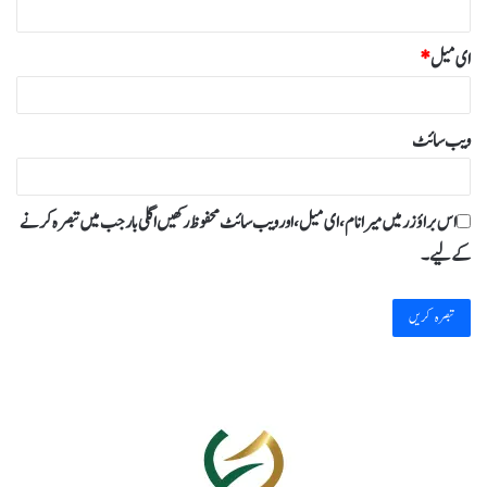
ای میل
*
ویب‌ سائٹ
اس براؤزر میں میرا نام، ای میل، اور ویب سائٹ محفوظ رکھیں اگلی بار جب میں تبصرہ کرنے
کےلیے۔