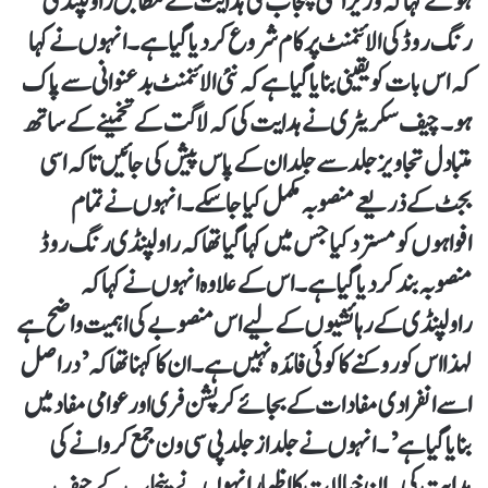
ہوئے کہا کہ وزیر اعلی پنجاب کی ہدایت کے مطابق راولپنڈی
رنگ روڈ کی الائنمنٹ پر کام شروع کردیا گیا ہے۔ انہوں نے کہا
کہ اس بات کو یقینی بنایا گیا ہے کہ نئی الائنمنٹ بدعنوانی سے پاک
ہو۔ چیف سکریٹری نے ہدایت کی کہ لاگت کے تخمینے کے ساتھ
متبادل تجاویز جلد سے جلد ان کے پاس پیش کی جائیں تاکہ اسی
بجٹ کے ذریعے منصوبہ مکمل کیا جاسکے۔ انہوں نے تمام
افواہوں کو مسترد کیا جس میں کہا گیا تھا کہ راولپنڈی رنگ روڈ
منصوبہ بند کردیا گیا ہے۔ اس کے علاوہ انہوں نے کہا کہ
راولپنڈی کے رہائشیوں کے لیے اس منصوبے کی اہمیت واضح ہے
لہذا اس کو روکنے کا کوئی فائدہ نہیں ہے۔ ان کا کہنا تھا کہ’ دراصل
اسے انفرادی مفادات کے بجائے کرپشن فری اور عوامی مفاد میں
بنایا گیا ہے’۔ انہوں نے جلد از جلد پی سی ون جمع کروانے کی
ہدایت کی۔ ان خیالات کا اظہار انہوں نے پنجاب کے چیف