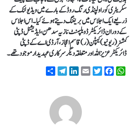
سکریٹری کو راولپنڈی رنگ روڈ کے بارے میں ویڈیو لنک کے
ذریعے ایک اجلاس میں بریفنگ دیتے ہوئے کیا۔ اس اجلاس
کے دوران ڈائریکٹر ڈویلپمنٹ نازیہ سدھن، ایڈیشنل ڈپٹی
کمشنر (ریونیو) کیپٹن (ر) قاسم اعجاز، آر ڈی اے کے ڈپٹی
ڈائریکٹر عزیز اللہ اور متعلقہ دیگر سرکاری عہدیدار موجود تھے۔
S
T
Li
E
T
Fa
W
ha
el
nk
m
wi
ce
ha
re
eg
ed
ail
tte
bo
ts
ra
In
r
ok
A
m
pp