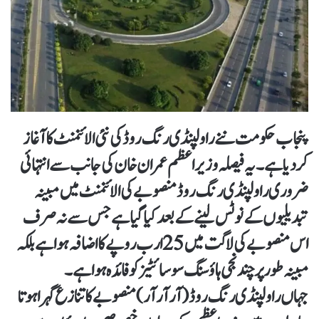
پنجاب حکومت ننے راولپنڈی رنگ روڈ کی نئی الائنمنٹ کا آغاز
کردیا ہے۔یہ فیصلہ وزیر اعظم عمران خان کی جانب سے انتہائی
ضروری راولپنڈی رنگ روڈ منصوبے کی الائنمنٹ میں مبینہ
تبدیلیوں کے نوٹس لینے کے بعد کیا گیا ہے جس سے نہ صرف
اس منصوبے کی لاگت میں 25 ارب روپے کا اضافہ ہوا ہے بلکہ
مبینہ طور پر چند نجی ہاؤسنگ سوسائٹیز کو فائدہ ہوا ہے۔
جہاں راولپنڈی رنگ روڈ (آر آر آر) منصوبے کا تنازع گہرا ہوتا