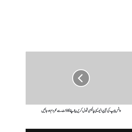
واٹس ایپ کی نئی پرائیویسی پالیسی قبول کریں یا اپنے اکاؤنٹ سے محروم ہوجائیں