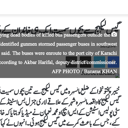
گیس لیکیج سے بچوں سمیت ایک ہی خاندان کے 6 افراد جاں بحق
ing dead bodies of killed bus passengers outside the
nidentified gunmen stormed passenger buses in southwest
6 جنوری, 2021
ls said. The buses were enroute to the port city of Karachi
ccording to Akbar Harifal, deputy district commissioner.
AFP PHOTO / Banaras KHAN
خیبر پختونخوا کے ضلع مانسہرہ میں گیس لیکیج سے تین بچوں سمیت ایک ہی خاندان کے
گیس لیکیج کا واقعہ مانسہرہ شہر کے علاقے لاری جنرل بس اسٹینڈ 
سٹی پولیس اسٹیشن کے ایس ایچ او محمد نعمان نے میڈیا کو بتایا کہ خ
گئے، جس کے باعث کمرے میں گیس لیکیج ہوئی۔انہوں نے کہا کہ اگ