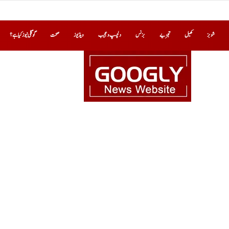
شوبز
کھیل
تجزیے
بزنس
دلچسپ و عجیب
ویڈیوز
صحت
گوگلی نیوز کیا ہے؟