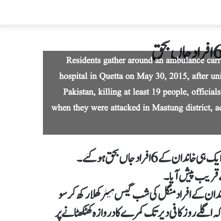
Residents gather around an ambulance carry
hospital in Quetta on May 30, 2015, after u
Pakistan, killing at least 19 people, officia
when they were attacked in Mastung district, a
 6 افراد جاں بحق ہوگئے۔
کے قریب پیش آیا۔
اندان کے افراد منگل کی شب گیس ہیٹر کھلا رکھ کر سو
لے روز کافی دیر تک کمرے کا دروازہ کھٹکھٹانے پر