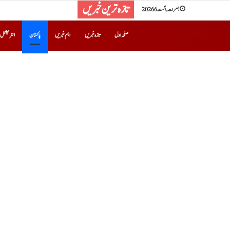
تازہ ترین خبریں
جمعرات, اگست 6 2026
صفحہ اول
تازہ خبریں
اہم خبریں
پاکستان
انٹرنیشنل