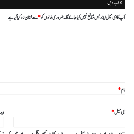
جواب دیں
آپ کا ای میل ایڈریس شائع نہیں کیا جائے گا۔
ضروری خانوں کو
*
سے نشان زد کیا گیا ہے
ت
ب
ص
ر
ہ
*
نام
*
ای میل
*
ویب