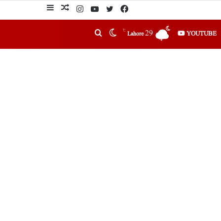
℃
29
YOUTUBE
Lahore