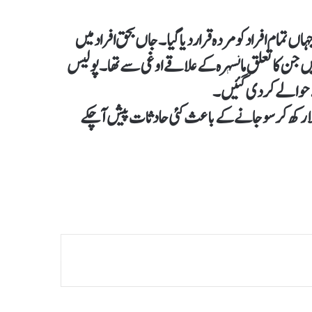
ہاں تمام افراد کو مردہ قرار دیا گیا۔جاں بحق افراد میں
یہ عابدہ، والدہ حاجرہ اور ان کے 3 بچے شامل ہیں جن کا تعلق مانسہرہ کے علاقے اوغی سے تھا۔پولیس
کے حوالے کردی گئیں۔
ھلا رکھ کر سوجانے کے باعث کئی حادثات پیش آچکے