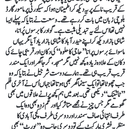
کے قریب ناکے پر یہ دیکھ کر اطمینان ہوا کہ سیکورٹی پر مامور گارڈ
بلوچی زبان میں بات کر رہے تھے۔ وسعت نے بتایا کہ پہلے ایسا
نہیں تھا اس لئے یہ تبدیلی مثبت ہے۔ گوادر کا برسوں پُرانا،
شاہی بازار دیکھ کر اپنے حیدر آباد کا شاہی بازار یاد آیا مگر یہاں
ماسوائے برسوں پرانا ’’حاجی کا حلوہ‘‘ کی دکان اور قریبی چائے کی
دکان کے علاوہ زیادہ کچھ نہیں مگر مسجد، گرجا گھر اور ایک مندر
قریب قریب ہی تھے۔ ہمارے دوست شرجیل نے بتایا کہ وہ
جب چھوٹا تھا تو ایک سینما گھر بھی ہوتا تھا جہاں اُس نے آخری فلم
’’ٹائٹینک‘‘ دیکھی تھی۔ بعد میں ہم کچھ پرانے علاقوں میں بھی
گھومے مگر جس چیز نے مجھے متاثر کیا اور غم زدہ بھی وہ ایک
طرف انتہائی صاف سمندر اور دوسری طرف کچی آبادی کا
منظر۔ فشری مارکیٹ گئے تو دوسری جانب وہ ’’پورٹ‘‘ بھی