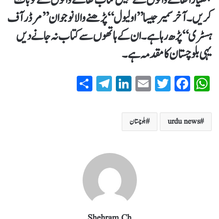
ہتھیار اُٹھانے والوں سے نہیں کتاب تھامنے والوں سے تو بات
کریں۔ آخر سمیر جیسا ’’اولیول‘‘ پڑھنے والا نوجوان ’’مرڈر آف
ہسٹری‘‘ پڑھ رہا ہے۔ ان کے ہاتھوں سے کتاب نہ جانے دیں
یہی بلوچستان کا مقدمہ ہے۔
S
T
Li
E
T
Fa
W
ha
el
nk
m
wi
ce
ha
re
eg
ed
ail
tte
bo
ts
urdu news
بلوچستان
ra
In
r
ok
A
m
pp
Shehram Ch