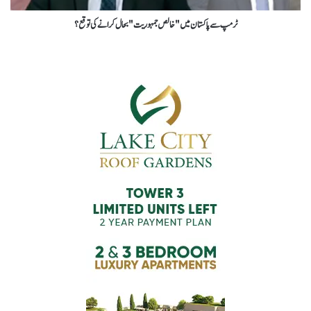
ٹرمپ سے پاکستان میں "خالص جمہوریت" بحال کرانے کی توقع؟