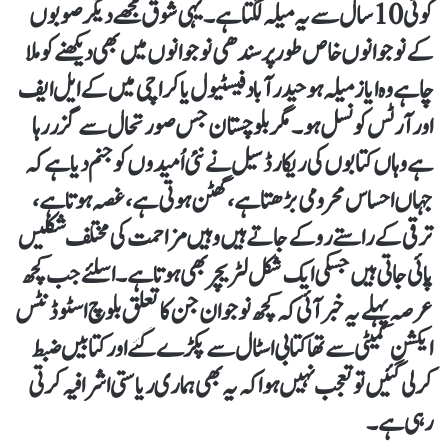
کوئی 10 سال سے یہ میلہ لگتا ہے۔ یہی شوق مجھے دیگر صوبوں
کے نوجوانوں خاص طور پر سندھی نوجوانوں میں بھی دیکھنے کو ملا
چاہے وہ ایاز میلہ ہو حیدرآباد فیسٹیول یا کراچی میں کے ایل ایف
اور آرٹس کونسل ہو۔ مگر بلوچستان جس صورتحال سے گزر رہا
ہے وہاں کتابوں کی ریکارڈ سیل نے نئی اُمیدوں کو جنم دیا ہے کہ
جہاں احساس محرومی بڑھتا ہے، گھٹن ہوتی ہے، غصہ ہوتا ہے،
ترقی کے راستے روکے جاتے ہیں وہیں مزاحمت کی مختلف شکلیں
پائی جاتی ہیں جسکی ایک شکل لٹریچر بھی ہوتا ہے۔ اسلئے جب کچھ
عرصہ پہلے یہ خبر آئی کہ کچھ نوجوان جن کا تعلق بلوچ اسٹوڈنٹس
ایکشن کمیٹی سے تھا کتابی اسٹال سے پکڑے گئے اور کتابیں ضبط
کرلی گئیں تو تعجب نہیں ہوا کہ یہ بھی ہماری ریاستی اشرافیہ کرتی
رہی ہے۔