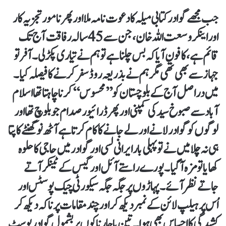
جب مجھے گوادر کتابی میلہ کا دعوت نامہ ملا اور پھر نامور تجزیہ کار
اور اینکر وسعت اللہ خان،جن سے 45 سالہ رفاقت آج تک
قائم ہے، کا فون آیا کہ بس چلنا ہے تو ہم نے تیاری پکڑ لی۔ آفر تو
جہاز سے بھی تھی مگر ہم نے بذریعہ روڈ سفر کرنے کا فیصلہ کیا۔
میں دراصل آج کے بلوچستان کو ’’محسوس‘‘ کرنا چاہتا تھا اسلام
آباد سے صبوخ سید کی کمپنی اور پھر ڈرائیور صدام جو بلوچ تھا اور
لوگوں کو گوادر لانے اور لے جانے کا کام کرتا ہے آٹھ نو گھنٹے کا پتا
ہی نہ چلا میں نے تو پہلی بار ایرانی لسی اور گوادر میں حاجی کا حلوہ
کھایا تو مزہ آگیا ۔ پورے راستے آئل اور گیس کے ٹینکر آتے
جاتے نظر آئے۔ پہاڑوں پر جگہ جگہ سیکورٹی چیک پوسٹس اور
اُس پر ہیلپ لائن کے نمبر دیکھ کر اور چند مقامات پر ناکہ دیکھ کر
کشیدگی کا احساس بھی ہوا ۔ تین یا چار ناکوں پر بشمول گوادر پوسٹ