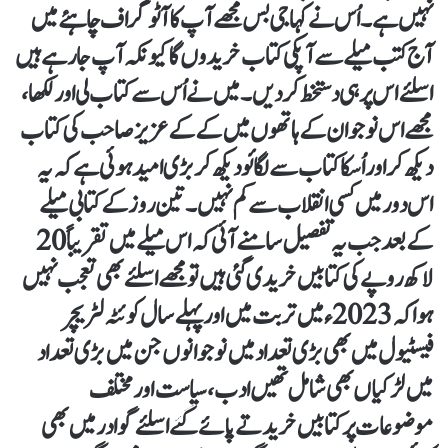
نہیں ہے۔ اُس نے کہا جی بس مجھے آپ کا آٹوگراف چاہئے میں
آج کتب میلے سے آپکی کتاب خریدوں گا کیونکہ آپ جارہے ہیں
اسلئے اس پر ہی دستخط کر دیں۔ میں نے اُس سے کتاب لی اور لکھا،
مجھے اس نوجوان کے ہاتھوں میں کے کے عزیز صاحب کی کتاب
دیکھ کر اور اُسکا کتاب سے لگائو دیکھ کر بڑی امید ہوئی ہے کہ یہ
اس دور میں کسی انقلاب سے کم نہیں۔ تین روز کے کتابی میلے
کے بعد جب یہ تفصیل سامنے آئی کہ اس میلے میں تقریباً 20
لاکھ روپے کی کتابیں خریدی گئی ہیں تو مجھے اسلئے بھی تعجب نہیں
ہوا کہ 2023ء میں تربت میں اور پہلے سال کوئٹہ لٹریچر
فیسٹیول میں بھی بڑی تعداد میں نوجوانوں جن میں بڑی تعداد
میں لڑکیاں بھی شامل تھیں ادب، سیاست اور مختلف
موضوعات پر کتابیں خریدتے پائے گئے اسلئے گوادر میں بھی