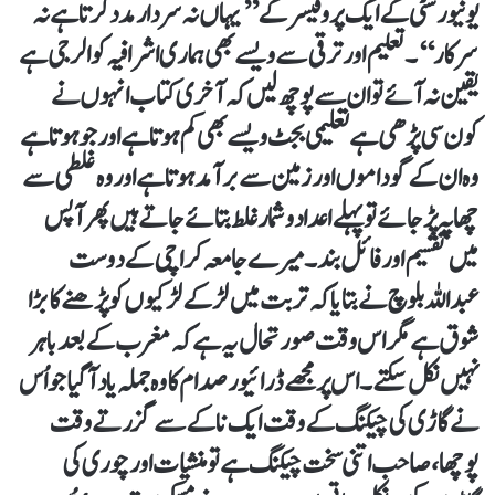
یونیورسٹی کے ایک پروفیسر کے ’’یہاں نہ سردار مدد کرتا ہے نہ
سرکار‘‘۔ تعلیم اور ترقی سے ویسے بھی ہماری اشرافیہ کو الرجی ہے
یقین نہ آئے تو ان سے پوچھ لیں کہ آخری کتاب انہوں نے
کون سی پڑھی ہے تعلیمی بجٹ ویسے بھی کم ہوتا ہے اور جو ہوتا ہے
وہ ان کے گوداموں اور زمین سے برآمد ہوتا ہے اور وہ غلطی سے
چھاپہ پڑ جائے تو پہلے اعدادو شمار غلط بتائے جاتے ہیں پھر آپس
میں تقسیم اور فائل بند۔ میرے جامعہ کراچی کے دوست
عبداللہ بلوچ نے بتایا کہ تربت میں لڑکے لڑکیوں کو پڑھنے کا بڑا
شوق ہے مگر اس وقت صورتحال یہ ہے کہ مغرب کے بعد باہر
نہیں نکل سکتے۔ اس پر مجھے ڈرائیور صدام کا وہ جملہ یاد آگیا جو اُس
نے گاڑی کی چیکنگ کے وقت ایک ناکے سے گزرتے وقت
پوچھا، صاحب اتنی سخت چیکنگ ہے تو منشیات اور چوری کی