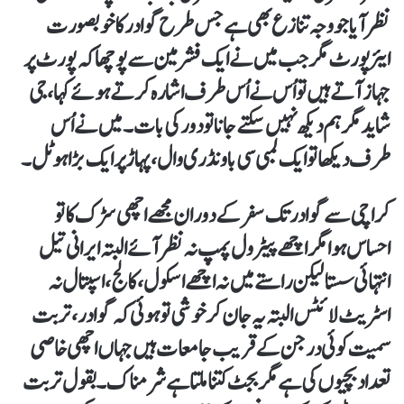
نظر آیا جو وجہ تنازع بھی ہے جس طرح گوادر کا خوبصورت
ایئرپورٹ مگر جب میں نے ایک فشرمین سے پوچھا کہ پورٹ پر
جہاز آتے ہیں تو اُس نے اُس طرف اشارہ کرتے ہوئے کہا، جی
شاید مگر ہم دیکھ نہیں سکتے جانا تو دور کی بات۔ میں نے اُس
طرف دیکھا تو ایک لمبی سی باونڈری وال، پہاڑ پر ایک بڑا ہوٹل۔
کراچی سے گوادر تک سفر کے دوران مجھے اچھی سڑک کا تو
احساس ہوا مگراچھے پیٹرول پمپ نہ نظر آئے البتہ ایرانی تیل
انتہائی سستا لیکن راستے میں نہ اچھے اسکول، کالج، اسپتال نہ
اسٹریٹ لائٹس البتہ یہ جان کر خوشی تو ہوئی کہ گوادر، تربت
سمیت کوئی درجن کے قریب جامعات ہیں جہاں اچھی خاصی
تعداد بچیوں کی ہے مگر بجٹ کتنا ملتا ہے شرمناک۔ بقول تربت