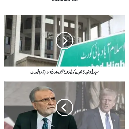
سنیارٹی ایشو پر 5 ججز سے کوئی تنازع نہیں، ذرائع اسلام آباد ہائیکورٹ