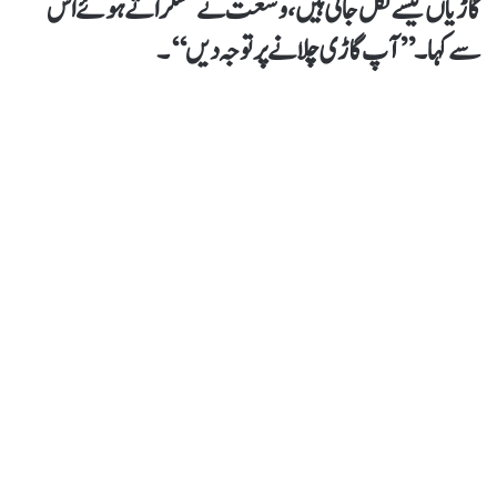
گاڑیاں کیسے نکل جاتی ہیں، وسعت نے مسکراتے ہوئے اُس
سے کہا۔ ’’آپ گاڑی چلانے پر توجہ دیں‘‘۔