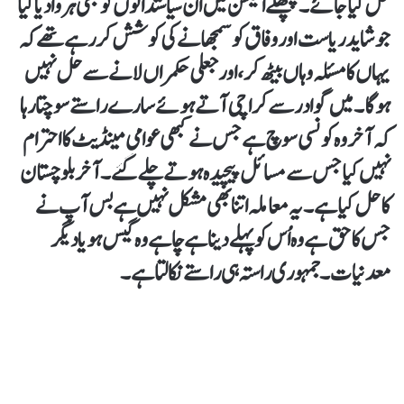
حل کیا جائے۔ پچھلے الیکشن میں اُن سیاستدانوں کو بھی ہروا دیا گیا
جو شاید ریاست اور وفاق کو سمجھانے کی کوشش کر رہے تھے کہ
یہاں کا مسئلہ وہاں بیٹھ کر، اور جعلی حکمراں لانے سے حل نہیں
ہوگا۔ میں گوادر سے کراچی آتے ہوئے سارے راستے سوچتا رہا
کہ آخر وہ کونسی سوچ ہے جس نے کبھی عوامی مینڈیٹ کا احترام
نہیں کیا جس سے مسائل پیچیدہ ہوتے چلے گئے۔ آخر بلوچستان
کا حل کیا ہے۔ یہ معاملہ اتنا بھی مشکل نہیں ہے بس آپ نے
جس کا حق ہے وہ اُس کو پہلے دینا ہے چاہے وہ گیس ہو یا دیگر
معدنیات۔ جمہوری راستہ ہی راستے نکالتا ہے۔