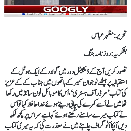
تحریر : مظہر عباس
بشکریہ: روزنامہ جنگ
تصور کریں آج کے ڈیجیٹل دور میں گوادر کے ایک ہوٹل کے
استقبالیہ پر بیٹھے نوجوان سمیر کے ہاتھوں میں جناب کے کے عزیز
کی کتاب ’مرڈرآف ہسٹری‘، اُس کا موبائل فون سائڈ میں رکھا
تھا میں نے اُسے کمرے کی چابی دیتے ہوئے خدا حافظ کہا تو اُس
نے کتاب میرے سامنے رکھتے ہوئے کہا ہے سر اس پر کچھ لکھ
دیں آپکا آٹو گراف چاہئے میں نے معذرت کی کہ یہ میری کتاب