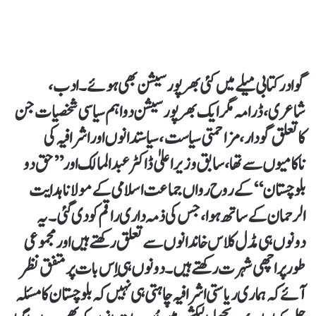
گوادر کتابی میلے میں کئی بھرپور سیشن بھی ہوئے۔ ادب،
شاعری، ڈرامہ مگر ایک بھرپور سیشن دو اہم سیاسی شخصیات جن
کا تعلق گودار، مزاحمتی سیاست ، سیاستدانوں اور اشرافیہ کی
ناکامیوں سے تھا، سابق وزیراعلیٰ ڈاکٹر عبدالمالک اور ’’حق دو
بلوچستان‘‘ کے روح رواں جماعت اسلامی کے مولانا ہدایت
الرحمان کے ساتھ ہوا، جس کی ذمہ داری راقم کو دی گئی۔ یہ
دونوں ہی مڈل کلاس خاندانوں سے تعلق رکھتے ہیں اور مجموعی
طور پر اچھی شہرت رکھتے ہیں۔ دونوں ہی اِس بات پر متفق نظر
آئے کہ ہماری ریاستی اشرافیہ چاہتی ہی نہیں کہ بلوچستان کا مسئلہ