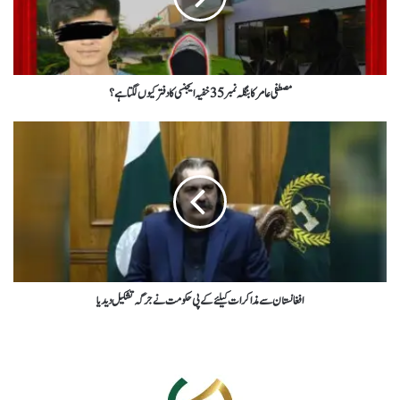
مصطفی عامر کا بنگلہ نمبر 35 خفیہ ایجنسی کا دفتر کیوں لگتا ہے؟
افغانستان سے مذاکرات کیلئے کے پی حکومت نے جرگہ تشکیل دیدیا