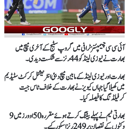
آئی سی سی چیمپئنز ٹرافی میں گروپ سٹیج کےآخری میچ میں
بھارت نےنیوزی لینڈ کو 44 رنز سے شکست دیدی۔
بھارت اور نیوزی لینڈ کےمابین میچ دبئی انٹر نیشنل کرکٹ سٹیڈیم
میں کھیلا گیا جہاں کیویز نے بھارت کےخلاف ٹاس جیت
کرفیلڈنگ کا فیصلہ کیا۔
بھارتی ٹیم نےپہلےبیٹنگ کرتے ہوئےمقررہ50 اوورزمیں9
وکٹوں کے نقصان پر249 رنز اسکور کیے۔