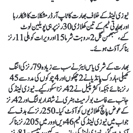
نیوزی لینڈ کےخلاف بھارت کا ٹاپ آرڈر مشکلات کاشکار رہا
اوربھارتی ٹیم کے تین کھلاڑی30 رنز پرہی پویلین لوٹ
گئے،شبھمن گل 2،روہت شرما15 اور ویرات کوہلی11 رنز
بناکر آؤٹ ہوئے۔
بھارت کے شری یاس ایئر نے سب سے زیادہ 79رنز کی اننگ
کھیلی، ہاردک پانڈیا نے 2 چھکوں اور 4 چوکوں کی مدد سے 45
رنز بنائے جبکہ اکثر پٹیل نے 42 رنز اسکور کیے۔نیوزی لینڈ کی
جانب سے فاسٹ بولر میٹ ہنری نے شاندار بولنگ اور 42 رنز
کے عوض پانچ کھلاڑیوں کو آؤٹ کیا۔250رنز کے ہدف کے
جواب میں نیوزی لینڈ کی ٹیم 46 ویں اوور میں205 رنز بنا کر