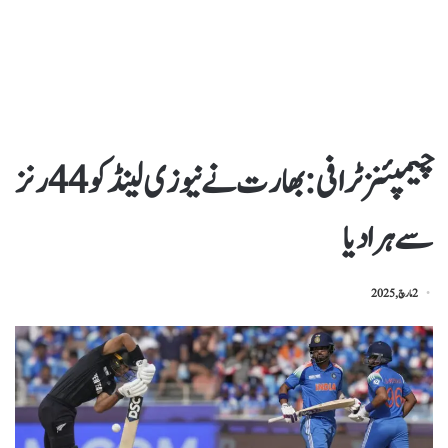
چیمپئنز ٹرافی: بھارت نےنیوزی لینڈکو 44 رنز
سےہرادیا
2 مارچ, 2025