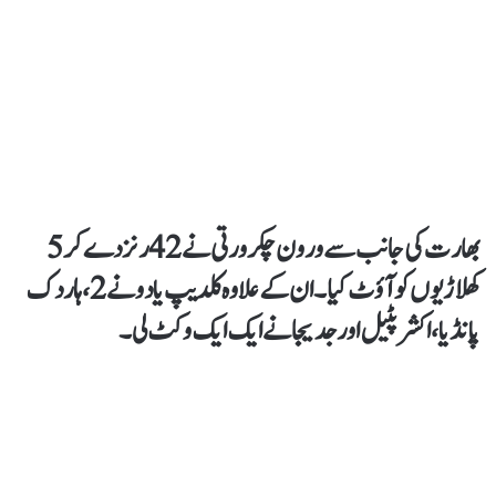
بھارت کی جانب سے ورون چکرورتی نے 42 رنز دے کر 5
کھلاڑیوں کو آؤٹ کیا۔ ان کے علاوہ کلدیپ یادو نے 2، ہاردک
پانڈیا، اکشرپٹیل اور جدیجا نے ایک ایک وکٹ لی۔