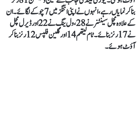
آؤٹ ہوگئی۔نیوزی لینڈ کی جانب سے کین ولیمسن 81 رنز
بناکر نمایاں رہے ، انہوں نے اپنی اننگز میں 7 چوکے لگائے۔ ان
کے علاوہ مچل سینٹنر نے28، ول ینگ نے 22 اور ڈیرل مچل
نے 17 رنز بنائے۔ٹام لیتھم 14 اور گلین فلپس 12 رنز بناکر
آؤٹ ہوئے۔