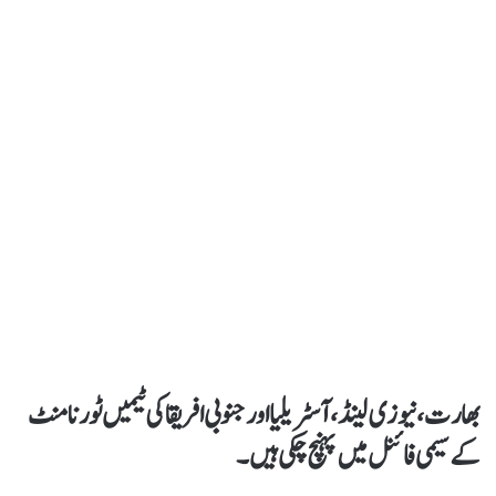
بھارت، نیوزی لینڈ، آسٹریلیا اور جنوبی افریقا کی ٹیمیں ٹورنامنٹ
کے سیمی فائنل میں پہنچ چکی ہیں۔