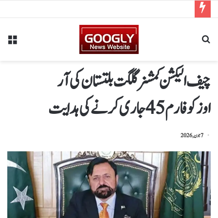
چیف الیکشن کمشنر گلگت بلتستان کی آر
اوزکوفارم 45 جاری کرنےکی ہدایت
7 جون, 2026