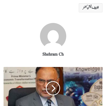
re
eg
ed
ail
tte
bo
ts
چیف الیکشن کمشنر
ra
In
r
ok
A
m
pp
Shehram Ch