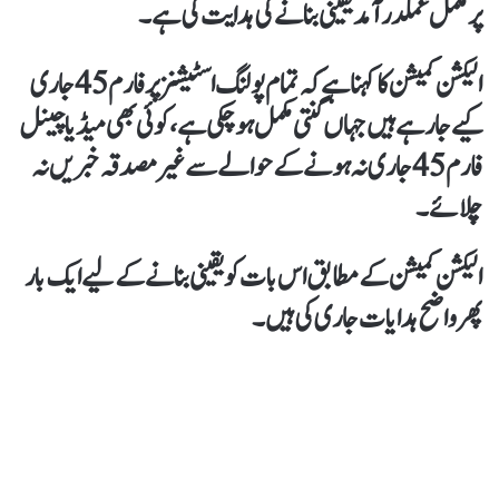
پر مکمل عملدرآمد یقینی بنانے کی ہدایت کی ہے۔
الیکشن کمیشن کا کہنا ہےکہ تمام پولنگ اسٹیشنز پر فارم 45 جاری
کیےجا رہے ہیں جہاں گنتی مکمل ہوچکی ہے، کوئی بھی میڈیاچینل
فارم 45 جاری نہ ہونے کے حوالے سے غیر مصدقہ خبریں نہ
چلائے۔
الیکشن کمیشن کے مطابق اس بات کویقینی بنانےکے لیے ایک بار
پھر واضح ہدایات جاری کی ہیں۔