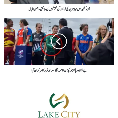
آزادکشمیر میں مہاجرین کی نمائندگی ختم نہیں کی جاسکتی، احسن اقبال
جے شاہ اور پاکستانی کپتان فاطمہ ثنا کامصافحہ توجہ کا مرکز بن گیا