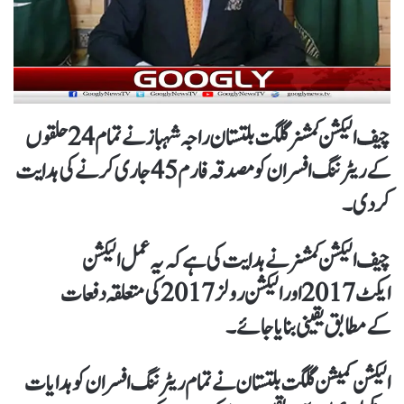
چیف الیکشن کمشنر گلگت بلتستان راجہ شہباز نے تمام 24 حلقوں
کے ریٹرننگ افسران کو مصدقہ فارم 45 جاری کرنےکی ہدایت
کردی۔
چیف الیکشن کمشنر نے ہدایت کی ہےکہ یہ عمل الیکشن
ایکٹ2017 اور الیکشن رولز2017 کی متعلقہ دفعات
کےمطابق یقینی بنایا جائے۔
الیکشن کمیشن گلگت بلتستان نے تمام ریٹرننگ افسران کو ہدایات