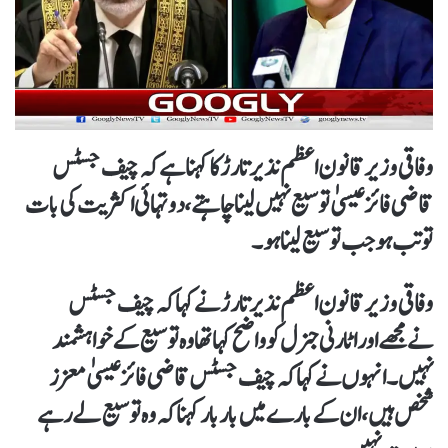
وفاقی وزیر قانون اعظم نذیر تارڑ کاکہنا ہےکہ چیف جسٹس
قاضی فائز عیسیٰ توسیع نہیں لینا چاہتے،دو تہائی اکثریت کی بات
توتب ہوجب توسیع لیناہو۔
وفاقی وزیر قانون اعظم نذیر تارڑ نےکہا کہ چیف جسٹس
نےمجھے اور اٹارنی جنرل کو واضح کہاتھا وہ توسیع کےخواہشمند
نہیں۔انہوں نےکہا کہ چیف جسٹس قاضی فائز عیسیٰ معزز
شخص ہیں،ان کےبارے میں بار بار کہناکہ وہ توسیع لےرہے