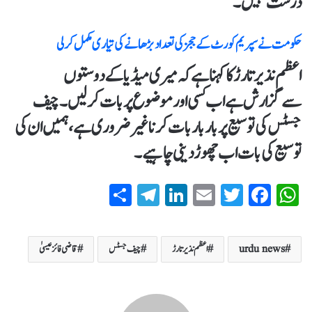
درست نہیں۔
حکومت نے سپریم کورٹ کے ججز کی تعداد بڑھانے کی تیاری مکمل کر لی
اعظم نذیر تارڑ کاکہنا ہےکہ میری میڈیا کےدوستوں
سےگزارش ہےاب کسی اور موضوع پر بات کرلیں۔چیف
جسٹس کی توسیع پر بار بار بات کرناغیر ضروری ہے، ہمیں ان کی
توسیع کی بات اب چھوڑ دینی چاہیے۔
S
T
Li
E
T
Fa
W
ha
el
nk
m
wi
ce
ha
re
eg
ed
ail
tte
bo
ts
urdu news
اعظم نذیر تارڑ
چیف جسٹس
قاضی فائز عیسیٰ
ra
In
r
ok
A
m
pp