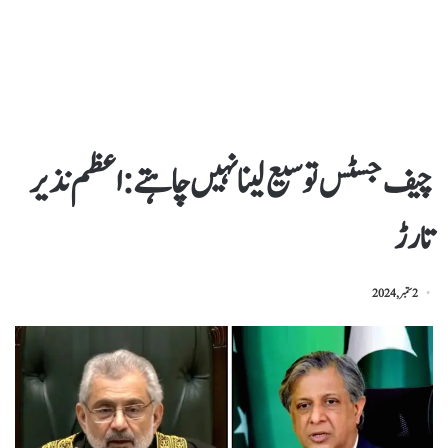
چیف جسٹس توسیع لینا نہیں چاہتے : اعظم نذیر
تارڑ
2 ستمبر, 2024