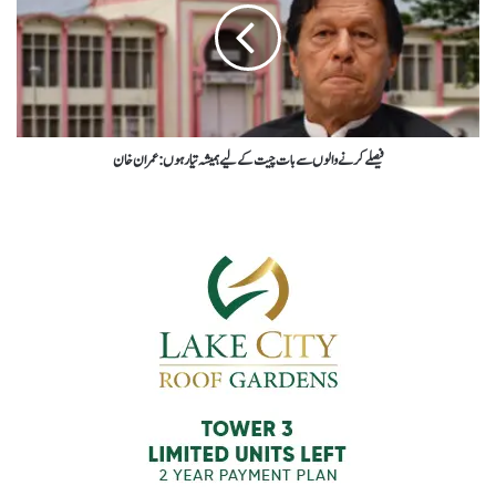
فیصلے کرنےوالوں سے بات چیت کےلیے ہمیشہ تیار ہوں : عمران خان