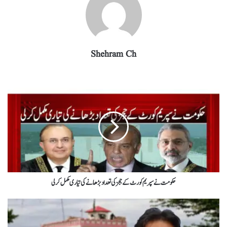
Shehram Ch
حکومت نے سپریم کورٹ کے ججز کی تعداد بڑھانے کی تیاری مکمل کر لی