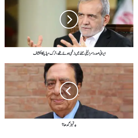
ایرانی صدراسرائیلی حملے میں زخمی ہوئےتھے،ترک میڈیاکاانکشاف
بد تمیز گدھا؟