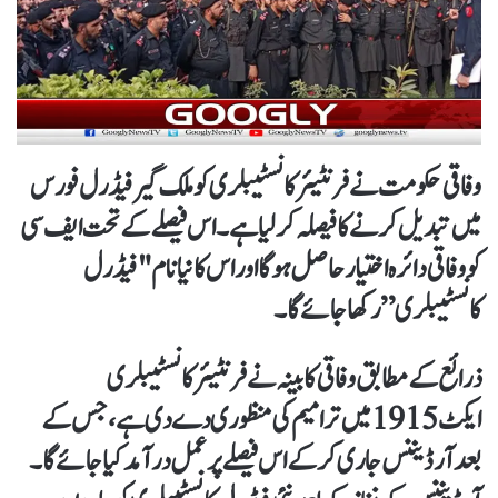
وفاقی حکومت نے فرنٹیئر کانسٹیبلری کو ملک گیر فیڈرل فورس
میں تبدیل کرنے کا فیصلہ کر لیا ہے۔ اس فیصلے کے تحت ایف سی
کو وفاقی دائرہ اختیار حاصل ہوگا اور اس کا نیا نام "فیڈرل
کانسٹیبلری” رکھا جائے گا۔
ذرائع کے مطابق وفاقی کابینہ نے فرنٹیئر کانسٹیبلری
ایکٹ 1915 میں ترامیم کی منظوری دے دی ہے، جس کے
بعد آرڈیننس جاری کر کے اس فیصلے پر عمل درآمد کیا جائے گا۔