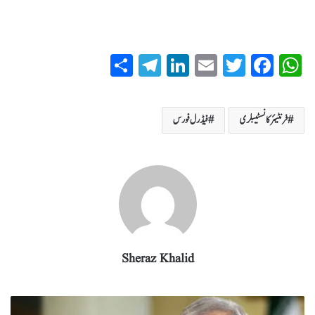
S
T
Li
E
T
Fa
W
ha
el
nk
m
wi
ce
ha
re
eg
ed
ail
tte
bo
ts
فرنٹیئر کانسٹیبلری
فیڈرل فورس
ra
In
r
ok
A
m
pp
Sheraz Khalid