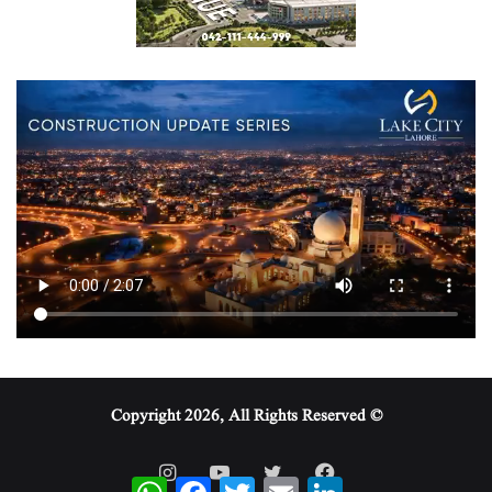
© Copyright 2026, All Rights Reserved
WhatsApp
Facebook
Twitter
Email
LinkedIn