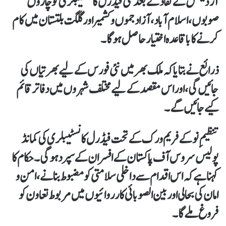
آرڈیننس کے نفاذ کے بعد نئی فیڈرل کانسٹیبلری کو چاروں
صوبوں، اسلام آباد، آزاد جموں و کشمیر اور گلگت بلتستان میں کام
کرنے کا باقاعدہ اختیار حاصل ہوگا۔
ذرائع نے بتایا کہ ملک بھر میں نئی فورس کے لیے بھرتیاں کی
جائیں گی، اور اس مقصد کے لیے مختلف شہروں میں دفاتر قائم
کیے جائیں گے۔
تنظیمِ نو کے فریم ورک کے تحت فیڈرل کانسٹیبلری کی کمانڈ
پولیس سروس آف پاکستان کے افسران کے سپرد ہوگی۔ حکام کا
کہنا ہے کہ اس اقدام سے داخلی سلامتی کو مضبوط بنانے، امن و
امان کی بحالی اور بین الصوبائی کارروائیوں میں مربوط تعاون کو
فروغ ملے گا۔