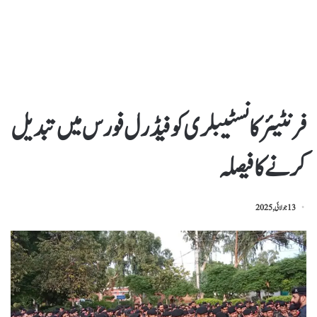
فرنٹیئر کانسٹیبلری کو فیڈرل فورس میں تبدیل
کرنے کا فیصلہ
13 جولائی, 2025