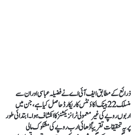
ذرائع کے مطابق ایف آئی اے نے فضیلہ عباسی اور ان سے
منسلک 22 بینک اکاؤنٹس کا ریکارڈ حاصل کیا ہے، جن میں
اربوں روپے کی غیر معمولی ٹرانزیکشنز کا انکشاف ہوا۔ ابتدائی طور
پر یہ تحقیقات تقریباً ڈھائی ارب روپے کی مشکوک مالی