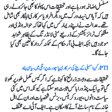
مسلسل اضافہ ہو رہا ہے اور تحقیقات اس پہلو کا بھی جائزہ لے رہی
ہیں کہ آیا اس نیٹ ورک میں دیگر افراد یا سرکاری اہلکار بھی شامل
تھے۔ عدالت نے اپنے ریمارکس میں کہا تھا کہ حوالہ ہنڈی اور
مشکوک ٹرانزیکشنز کے ذریعے منی لانڈرنگ کے بظاہر شواہد
موجود ہیں جبکہ ایف بی آر حکام کے ممکنہ کردار کا تعین بھی کیا
جائے گا۔
PTIرکن اسمبلی کے بیٹے کی سرکاری پاسپورٹ پر اٹلی میں سیاسی پناہ
تحقیقات سے وابستہ ذرائع کا کہنا ہے کہ اگر کیس مکمل طور پر کھولا
گیا تو یہ ایک پنڈورا باکس ثابت ہو سکتا ہے کیونکہ اس میں کئی
سیاست دانوں، بیوروکریٹس، بزنس شخصیات اور ان کے اہل
خانہ کے نام سامنے آنے کا امکان ہے۔ ایف آئی اے مختلف