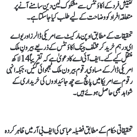
تفتیش فرد کے اکاؤنٹس سے مشکوک لین دین سامنے آنے پر
متعلقہ افراد کو وضاحت کے لیے طلب کیا جا سکتا ہے۔
تحقیقات کے مطابق اوپن مارکیٹ سے امریکی ڈالرز اور یو اے
ای درہم خرید کر مختلف بینک اکاؤنٹس کے ذریعے بیرونِ ملک
منتقل کیے گئے۔ ایف آئی اے کا دعویٰ ہے کہ تقریباً 14 لاکھ
امریکی ڈالر کے مساوی رقوم بیرون ملک بھجوائی گئیں، جبکہ انہی
رقوم سے امریکا میں پانچ سے چھ جائیدادوں کی خریداری کے
شواہد بھی حاصل ہوئے ہیں۔
تحقیقاتی حکام کے مطابق فضیلہ عباسی کی ایف بی آر میں ظاہر کردہ