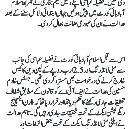
دی تھیں۔ فضیلہ عباسی اپنے وکیل نعیم بخاری کے ہمراہ اسلام
آباد ہائی کورٹ میں پیش ہوئیں جہاں ابتدائی دلائل سننے کے بعد
عدالت نے ان کی عبوری ضمانت بحال کر دی۔
اس سے قبل اسلام آباد ہائی کورٹ نے فضیلہ عباسی کی جانب
سے منی لانڈرنگ اور 2.5 ارب روپے کے لین دین کا کیس
خارج کرنے کی درخواست بھی مسترد کر دی تھی۔ جسٹس خادم
حسین کی عدالت نے ایف آئی اے کو قانون کے مطابق شفاف
تحقیقات جاری رکھنے کا حکم دیا تھا اور قرار دیا تھا کہ فارن ایکسچینج
ریگولیشن ایکٹ کے تحت تحقیقات جاری رہیں گی۔ تاہم عدالت
نے اینٹی منی لانڈرنگ ایکٹ کے تحت بعض الزامات اور