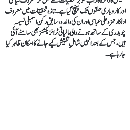
تفتیش کا دائرہ کار اب شوبز شخصیات سے نکل کر معروف سیاسی
اور کاروباری حلقوں تک پہنچ گیا ہے۔ تازہ تحقیقات میں معروف
اداکار حمزہ علی عباسی اور ان کی والدہ، سابق رکن اسمبلی نسیمہ
چوہدری کے ساتھ ہونے والی مالیاتی ٹرانزیکشنز بھی سامنے آئی
ہیں، جس کے بعد انہیں شاملِ تفتیش کیے جانے کا امکان ظاہر کیا
جا رہا ہے۔