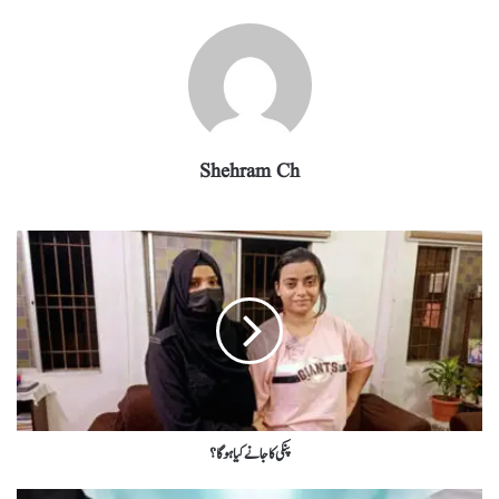
m
pp
Shehram Ch
پنکی کا جانے کیا ہو گا؟