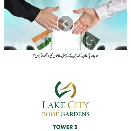
انڈیا اور پاکستان کے مابین بیک چینل رابطوں کی بازگشت کیوں؟