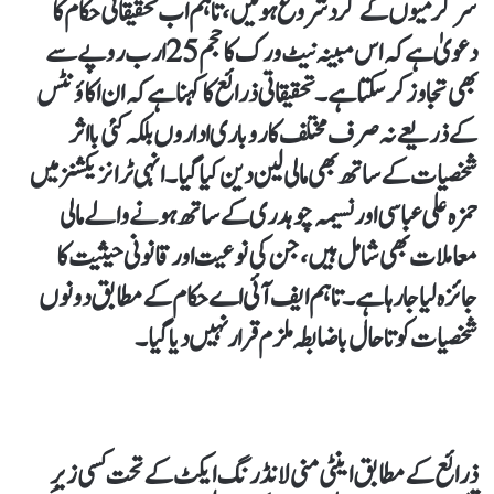
سرگرمیوں کے گرد شروع ہوئیں، تاہم اب تحقیقاتی حکام کا
دعویٰ ہے کہ اس مبینہ نیٹ ورک کا حجم 25 ارب روپے سے
بھی تجاوز کر سکتا ہے۔ تحقیقاتی ذرائع کا کہنا ہے کہ ان اکاؤنٹس
کے ذریعے نہ صرف مختلف کاروباری اداروں بلکہ کئی بااثر
شخصیات کے ساتھ بھی مالی لین دین کیا گیا۔ انہی ٹرانزیکشنز میں
حمزہ علی عباسی اور نسیمہ چوہدری کے ساتھ ہونے والے مالی
معاملات بھی شامل ہیں، جن کی نوعیت اور قانونی حیثیت کا
جائزہ لیا جا رہا ہے۔ تاہم ایف آئی اے حکام کے مطابق دونوں
شخصیات کو تاحال باضابطہ ملزم قرار نہیں دیا گیا۔
ذرائع کے مطابق اینٹی منی لانڈرنگ ایکٹ کے تحت کسی زیرِ