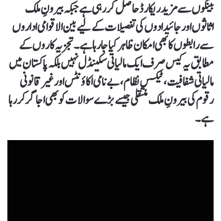
بینکوں سے مزید ریکارڈ حاصل کر رہی ہے جبکہ بیرونِ ملک
اثاثوں اور جائیدادوں کی تفصیلات کے لیے بین الاقوامی اداروں
سے رابطوں کا بھی امکان ظاہر کیا جا رہا ہے۔ تجزیہ کاروں کے
مطابق یہ کیس صرف ایک مالیاتی سکینڈل نہیں بلکہ پاکستان میں
مالیاتی شفافیت، ٹیکس نظام، بے نامی اکاؤنٹس اور غیر قانونی
رقوم کی بیرونِ ملک منتقلی جیسے بڑے سوالات کو بھی اجاگر کر رہا
ہے۔