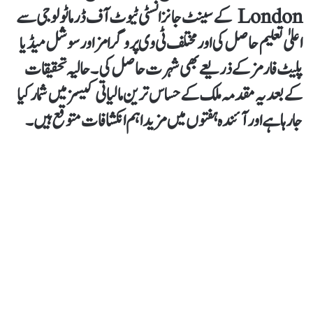
London کے سینٹ جانز انسٹی ٹیوٹ آف ڈرماٹولوجی سے
اعلیٰ تعلیم حاصل کی اور مختلف ٹی وی پروگرامز اور سوشل میڈیا
پلیٹ فارمز کے ذریعے بھی شہرت حاصل کی۔ حالیہ تحقیقات
کے بعد یہ مقدمہ ملک کے حساس ترین مالیاتی کیسز میں شمار کیا
جا رہا ہے اور آئندہ ہفتوں میں مزید اہم انکشافات متوقع ہیں۔