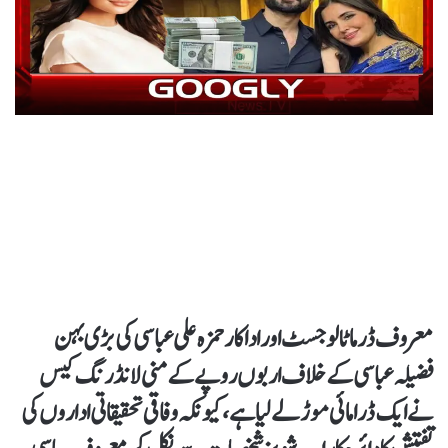
معروف ڈرماٹالوجسٹ اور اداکار حمزہ علی عباسی کی بڑی بہن
فضیلہ عباسی کے خلاف اربوں روپے کے منی لانڈرنگ کیس
نے ایک ڈرامائی موڑ لے لیا ہے، کیونکہ وفاقی تحقیقاتی اداروں کی