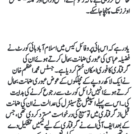
حاصل کر رہی ہے تاکہ رقوم کے اصل ذرائع اور ممکنہ بینیفشل
اونرز تک پہنچا جا سکے۔
یاد رہے کہ اس ہائی پروفائل کیس میں اسلام آباد ہائی کورٹ نے
فضیلہ عباسی کی عبوری ضمانت بحال کرتے ہوئے ان کی
گرفتاری کا فوری امکان ختم کر دیا ہے۔ جسٹس محمد اعظم خان
نے ایک لاکھ روپے کے مچلکوں کے عوض عبوری ضمانت بحال
کرتے ہوئے انہیں ٹرائل کورٹ سے رجوع کرنے کی ہدایت
کی۔ اس سے پہلے اسپیشل جج سینٹرل کی عدالت نے ان کی ضمانت
قبل از گرفتاری میں توسیع کی درخواست مسترد کر دی تھی، جس
کے بعد ایف آئی اے نے گرفتاری کے لیے ٹیمیں تشکیل دے