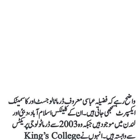
واضح رہے کہ فضیلہ عباسی معروف ڈرماٹالوجسٹ اور کاسمیٹک
ایکسپرٹ سمجھی جاتی ہیں۔ ان کے کلینکس اسلام آباد، دبئی اور
لندن میں موجود ہیں جبکہ وہ 2003 سے ڈرماٹولوجی پریکٹس
سے وابستہ ہیں۔ انہوں نے King’s College