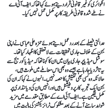
انکوائری کو غیر قانونی قرار دیتے ہوئے کہا تھا کہ ایف آئی اے
نے طے شدہ قانونی طریقہ کار پر مکمل عمل نہیں کیا۔
عدالتی فیصلے کے بعد ردعمل دیتے ہوئے حمزہ علی عباسی نے اپنی
بہن کے خلاف جاری تحقیقات سے لاتعلقی کا اظہار کیا تھا۔
سوشل میڈیا پر جاری بیان میں ان کا کہنا تھا کہ میڈیا کوریج سے
یہ تاثر دیا جا رہا ہے جیسے وہ بھی اس معاملے میں ملوث ہیں،
حالانکہ وہ کسی بھی تفتیش کا حصہ نہیں۔ انہوں نے کہا کہ ان کی
بہن ایک تجربہ کار پروفیشنل ہیں اور انہیں ان کی دیانتداری پر
مکمل یقین ہے۔ ایف آئی اے کے مطابق مقدمے میں مزید
شواہد سامنے آنے کے بعد مشکوک ٹرانزیکشنز کی مالیت میں