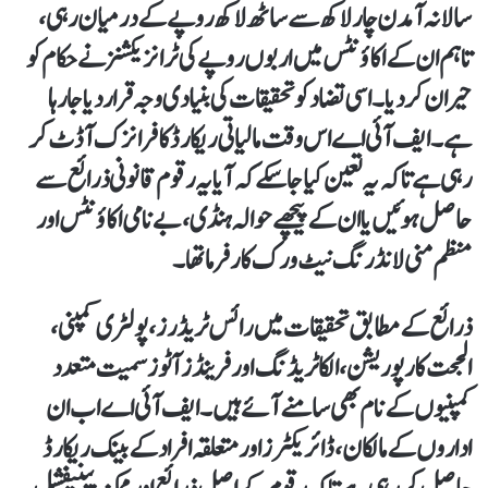
سالانہ آمدن چار لاکھ سے ساٹھ لاکھ روپے کے درمیان رہی،
تاہم ان کے اکاؤنٹس میں اربوں روپے کی ٹرانزیکشنز نے حکام کو
حیران کر دیا۔ اسی تضاد کو تحقیقات کی بنیادی وجہ قرار دیا جا رہا
ہے۔ ایف آئی اے اس وقت مالیاتی ریکارڈ کا فرانزک آڈٹ کر
رہی ہے تاکہ یہ تعین کیا جا سکے کہ آیا یہ رقوم قانونی ذرائع سے
حاصل ہوئیں یا ان کے پیچھے حوالہ ہنڈی، بے نامی اکاؤنٹس اور
منظم منی لانڈرنگ نیٹ ورک کارفرما تھا۔
ذرائع کے مطابق تحقیقات میں رائس ٹریڈرز، پولٹری کمپنی،
الجحت کارپوریشن، الکا ٹریڈنگ اور فرینڈز آٹوز سمیت متعدد
کمپنیوں کے نام بھی سامنے آئے ہیں۔ ایف آئی اے اب ان
اداروں کے مالکان، ڈائریکٹرز اور متعلقہ افراد کے بینک ریکارڈ