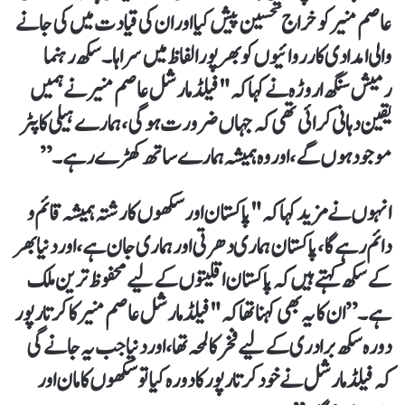
عاصم منیر کو خراج تحسین پیش کیا اور ان کی قیادت میں کی جانے
والی امدادی کارروائیوں کو بھرپور الفاظ میں سراہا۔ سکھ رہنما
رمیش سنگھ اروڑہ نے کہا کہ "فیلڈ مارشل عاصم منیر نے ہمیں
یقین دہانی کرائی تھی کہ جہاں ضرورت ہوگی، ہمارے ہیلی کاپٹر
موجود ہوں گے، اور وہ ہمیشہ ہمارے ساتھ کھڑے رہے۔”
انہوں نے مزید کہا کہ "پاکستان اور سکھوں کا رشتہ ہمیشہ قائم و
دائم رہے گا، پاکستان ہماری دھرتی اور ہماری جان ہے، اور دنیا بھر
کے سکھ کہتے ہیں کہ پاکستان اقلیتوں کے لیے محفوظ ترین ملک
ہے۔” ان کا یہ بھی کہنا تھا کہ "فیلڈ مارشل عاصم منیر کا کرتارپور
دورہ سکھ برادری کے لیے فخر کا لمحہ تھا، اور دنیا جب یہ جانے گی
کہ فیلڈ مارشل نے خود کرتارپور کا دورہ کیا تو سکھوں کا مان اور