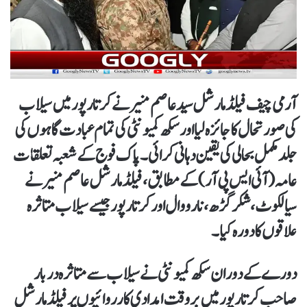
آرمی چیف فیلڈ مارشل سید عاصم منیر نے کرتارپور میں سیلاب
کی صورتحال کا جائزہ لیا اور سکھ کمیونٹی کی تمام عبادت گاہوں کی
جلد مکمل بحالی کی یقین دہانی کرائی۔ پاک فوج کے شعبہ تعلقات
عامہ (آئی ایس پی آر) کے مطابق، فیلڈ مارشل عاصم منیر نے
سیالکوٹ، شکرگڑھ، نارووال اور کرتارپور جیسے سیلاب متاثرہ
علاقوں کا دورہ کیا۔
دورے کے دوران سکھ کمیونٹی نے سیلاب سے متاثرہ دربار
صاحب کرتارپور میں بروقت امدادی کارروائیوں پر فیلڈ مارشل