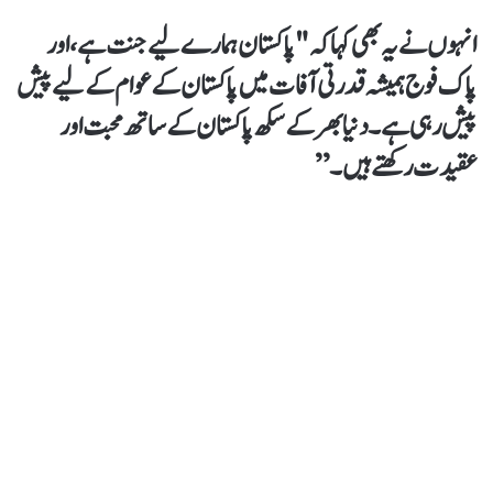
انہوں نے یہ بھی کہا کہ "پاکستان ہمارے لیے جنت ہے، اور
پاک فوج ہمیشہ قدرتی آفات میں پاکستان کے عوام کے لیے پیش
پیش رہی ہے۔ دنیا بھر کے سکھ پاکستان کے ساتھ محبت اور
عقیدت رکھتے ہیں۔”