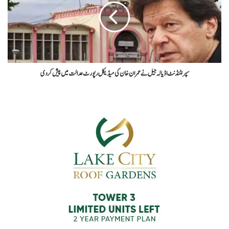
سپرنٹنڈنٹ اڈیالہ جیل نے عمران خان کی میڈیکل رپورٹ عدالت میں پیش کردی