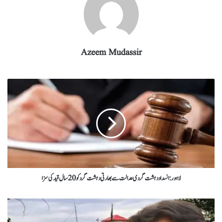
Azeem Mudassir
لاہور :انسداد دہشت گردی عدالت سے بھارتی دہشت گرد کو 20 سال قید کی سزا