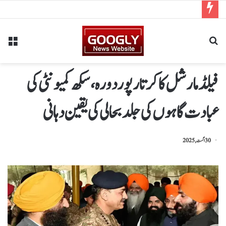
فیلڈ مارشل کا کرتارپور دورہ، سکھ کمیونٹی کی
عبادت گاہوں کی جلد بحالی کی یقین دہانی
30 اگست, 2025