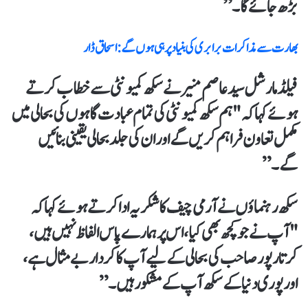
بڑھ جائے گا۔”
بھارت سے مذاکرات برابری کی بنیاد پر ہی ہوں گے : اسحاق ڈار
فیلڈ مارشل سید عاصم منیر نے سکھ کمیونٹی سے خطاب کرتے
ہوئے کہا کہ "ہم سکھ کمیونٹی کی تمام عبادت گاہوں کی بحالی میں
مکمل تعاون فراہم کریں گے اور ان کی جلد بحالی یقینی بنائیں
گے۔”
سکھ رہنماؤں نے آرمی چیف کا شکریہ ادا کرتے ہوئے کہا کہ
"آپ نے جو کچھ بھی کیا، اس پر ہمارے پاس الفاظ نہیں ہیں،
کرتارپور صاحب کی بحالی کے لیے آپ کا کردار بے مثال ہے،
اور پوری دنیا کے سکھ آپ کے مشکور ہیں۔”