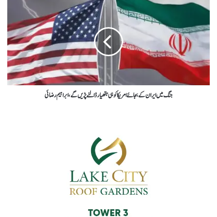
جنگ میں ایران کےبجائےامریکاکوہی ہتھیارڈالنےپڑیں گے،ابراہیم رضائی