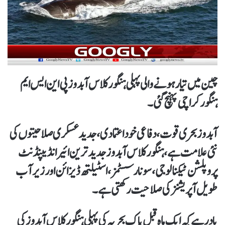
چین میں تیار ہونے والی پہلی ہنگور کلاس آبدوز پی این ایس ایم
ہنگور کراچی پہنچ گئی۔
آبدوز بحری قوت، دفاعی خود اعتمادی، جدید عسکری صلاحیتوں کی
نئی علامت ہے، ہنگور کلاس آبدوز جدید ترین ائیر انڈیپنڈنٹ
پروپلشن ٹیکنالوجی، سونار سسٹمز، اسٹیلتھ ڈیزائن اور زیر آب
طویل آپریشنز کی صلاحیت رکھتی ہے۔
یاد رہے کہ ایک ماہ قبل پاک بحریہ کی پہلی ہنگور کلاس آبدوز کی