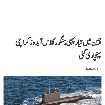
چین میں تیارپہلی ہنگور کلاس آبدوز کراچی
پہنچادی گئی
11 جون, 2026