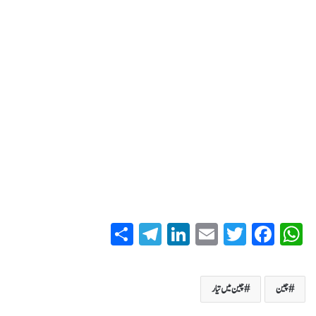
S
T
Li
E
T
Fa
W
ha
el
nk
m
wi
ce
ha
re
eg
ed
ail
tte
bo
ts
چین
چین میں تیار
ra
In
r
ok
A