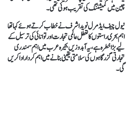
چین میں کمیشننگ کی تقریب ہوئی تھی۔
نیول چیف ایڈمرل نوید اشرف نے خطاب کرتے ہوئے کہا تھا
اہم بحری راستوں کا تعطل عالمی تجارت اور توانائی کی ترسیل کے
لیے بڑا خطرہ ہے، یہ آبدوزیں بحیرہ عرب میں اہم سمندری
تجارتی گزرگاہوں کی سلامتی یقینی بنانے میں اہم کردار ادا کریں
گی۔