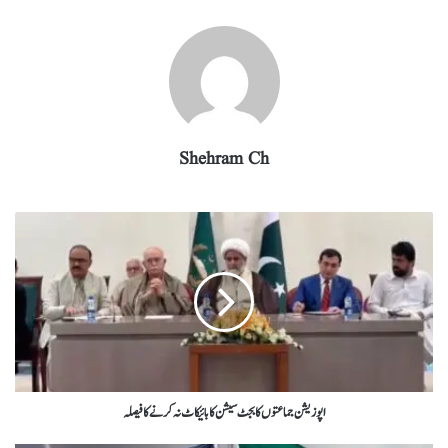
m
pp
Shehram Ch
اپوزیشن جماعتوں کا بجٹ سیشن کا بائیکاٹ نہ کرنےکا فیصلہ