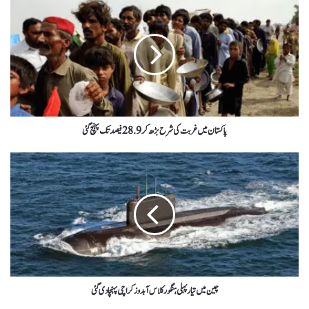
پاکستان میں غربت کی شرح بڑھ کر28.9فیصد تک پہنچ گئی
چین میں تیارپہلی ہنگور کلاس آبدوز کراچی پہنچادی گئی