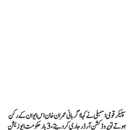
سپیکر قومی اسمبلی نے کہا اگر بانی عمران خان اس ایوان کے رکن
ہوتے تو پروڈکشن آرڈر جاری کردیتے، 3 بار حکومت اپوزیشن