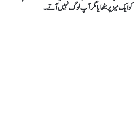
کو ایک میز پر بٹھایا مگر آپ لوگ نہیں آتے۔