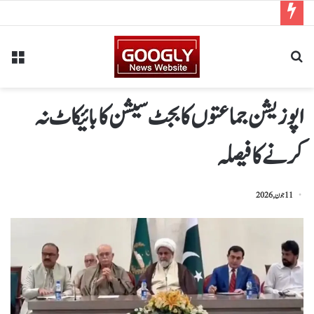
اپوزیشن جماعتوں کا بجٹ سیشن کا بائیکاٹ نہ
کرنےکا فیصلہ
11 جون, 2026