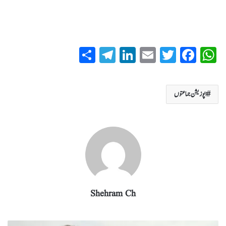
S
T
Li
E
T
Fa
W
ha
el
nk
m
wi
ce
ha
re
eg
ed
ail
tte
bo
ts
اپوزیشن جماعتوں
ra
In
r
ok
A
m
pp
Shehram Ch