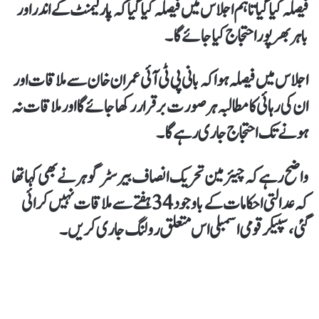
فیصلہ کیا گیا تاہم اجلاس میں فیصلہ کیا گیا کہ پارلیمنٹ کے اندر اور
باہر بھرپور احتجاج کیا جائےگا۔
اجلاس میں فیصلہ ہوا کہ بانی پی ٹی آئی عمران خان سے ملاقات اور
ان کی رہائی کا مطالبہ ہر صورت برقرار رکھا جائے گا اور ملاقات نہ
ہونے تک احتجاج جاری رہے گا۔
واضح رہے کہ چیئرمین تحریک انصاف بیرسٹر گوہر نے بھی کہا تھا
کہ عدالتی احکامات کے باوجود 34 ہفتے سے ملاقات نہیں کرائی
گئی،سپیکر قومی اسمبلی اس متعلق رولنگ جاری کریں۔