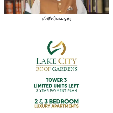
بڑی سیاست اور ادنیٰ صحافتی کارکن