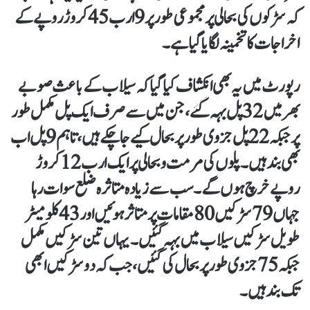
کہ سڑکوں کی بحالی پر مجموعی طور پر 9 ارب 45 کروڑ روپے کے
اخراجات کا تخمینہ لگایا گیا ہے۔
رپورٹ میں یہ بھی انکشاف کیا گیا کہ سیلاب کے باعث صوبے
بھر میں 32 پل بہہ گئے، جن میں سے صرف ایک پل مکمل طور
پر جبکہ 22 پل جزوی طور پر بحال کیے جا چکے ہیں، تاہم 9 پل اب
بھی بند ہیں۔ پلوں کی مرمت و بحالی پر ایک ارب 12 کروڑ
روپے خرچ ہوں گے۔ سب سے زیادہ متاثرہ ضلع سوات رہا
جہاں 79 سڑکیں 80 مقامات پر متاثر ہوئیں اور 43 کلومیٹر
طویل سڑکیں سیلاب میں بہہ گئیں۔ یہاں تین سڑکیں مکمل
جبکہ 75 جزوی طور پر بحال کی گئیں، جب کہ دو سڑکیں ابھی
تک بند ہیں۔