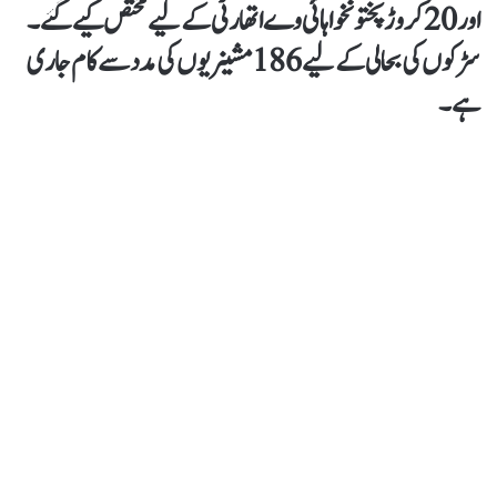
اور 20 کروڑ پختونخوا ہائی وے اتھارٹی کے لیے مختص کیے گئے۔
سڑکوں کی بحالی کے لیے 186 مشینریوں کی مدد سے کام جاری
ہے۔