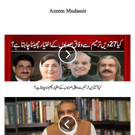
Azeem Mudassir
کیا 27 ویں ترمیم سے وفاق صوبوں کے اختیار چھیننا چاہتا ہے؟