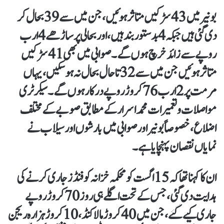
بونیر میں 43 سڑکیں متاثر ہوئیں، جن میں سے 39 بحال کر
دی گئی ہیں جبکہ 4 بدستور بند ہیں، اور بحالی پر ساڑھے 4 ارب
روپے سے زائد خرچ ہوں گے۔ صوابی میں بھی 41 سڑکیں
متاثر ہوئیں جن میں سے 32 تاحال بحال نہ ہو سکیں، یہاں
مرمت پر 2 ارب 76 کروڑ روپے درکار ہوں گے۔ سیکرٹری
مواصلات و تعمیرات محمد اسرار کے مطابق صوبے کے مختلف
اضلاع، خصوصاً بونیر اور صوابی میں بارشوں اور سیلاب نے
نمایاں نقصان پہنچایا ہے۔
ان کا کہنا تھا کہ 15 اگست کو محکمہ خزانہ کو فنڈز جاری کرنے کی
ہدایت دی گئی، جس کے تحت اگلے ہی روز 70 کروڑ روپے
جاری کیے گئے، جن میں 40 کروڑ مالاکنڈ، 10 کروڑ ہزارہ ریجن