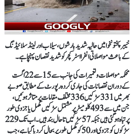
خیبر پختونخوا میں حالیہ شدید بارشوں، سیلاب اور لینڈ سلائیڈنگ
کے باعث مواصلاتی انفرا اسٹرکچر کو شدید نقصان پہنچا ہے۔
محکمہ مواصلات و تعمیرات کی جانب سے 15 سے 22 اگست
کے دوران نقصانات کی جاری کردہ رپورٹ کے مطابق صوبے
بھر میں 331 سڑکیں 336 مختلف مقامات پر متاثر ہوئیں،
جن میں سے 493 کلومیٹر پر مشتمل سڑکیں مکمل یا جزوی طور
پر تباہ ہو گئی ہیں جبکہ 57 سڑکیں تاحال بند ہیں۔ اب تک 229
سڑکوں کو جزوی اور 50 کو مکمل طور پر بحال کر دیا گیا ہے، جب