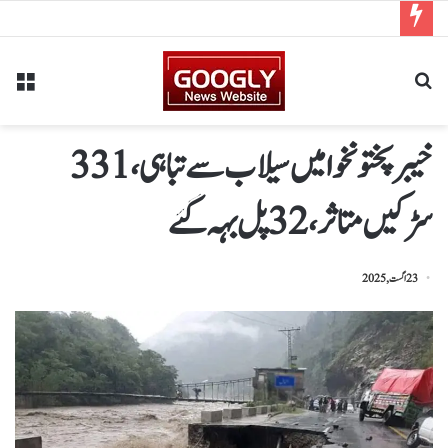
خیبرپختونخوا میں سیلاب سے تباہی، 331
سڑکیں متاثر، 32 پل بہہ گئے
23 اگست, 2025