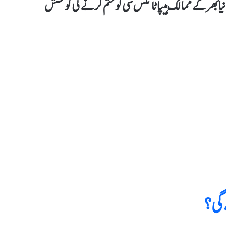
 دنیا بھر کے ممالک ہیپاٹائٹس سی کو ختم کرنے کی کوشش
 گی؟