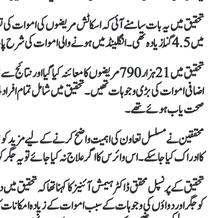
میں 4.5 گُنا زیادہ تھی۔انگلینڈ میں ہونے والی اموات کی شرح پانچ گُنا زیادہ تھی جو متوقع تعداد سے قدرے بلند تھی۔
تحقیق میں 21 ہزار 790 مریضوں کا معائنہ کیا گی
صحت یاب ہوئے تھے۔
محققین نے مسلسل تعاون کی اہمیت واضح کرنے کے لیے مزید کوشش
کا ادراک کیا جاسکے۔اس وائرس کا اگر علاج نہ کیا جائے تو یہ جگر 
تحقیق کے پرنسپل محقق ڈاکٹر ہیمش آئنیز کا کہنا تھا کہ تحقیق 
کو جگر اور دواؤں کی وجوہات کے سبب اموات کے زیادہ امکانات کا 