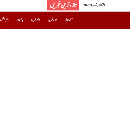
تازہ ترین خبریں
اتوار, اگست 9 2026
صفحہ اول
تازہ خبریں
اہم خبریں
پاکستان
انٹرنیشنل