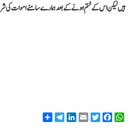
ہیں لیکن اس کے ختم ہونے کے بعد ہمارے سامنے اموات کی شرح
S
T
Li
E
T
Fa
W
ha
el
nk
m
wi
ce
ha