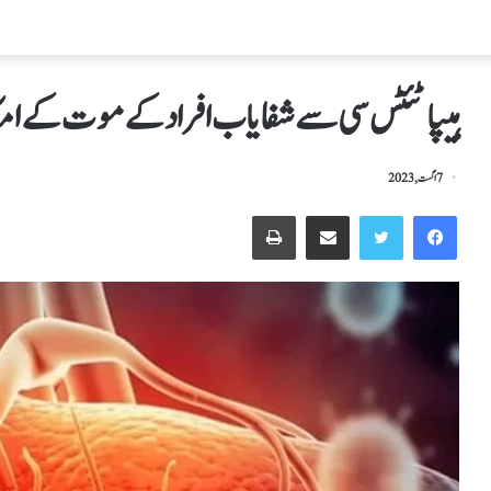
ہیپاٹئٹس سی سے شفایاب افراد کے موت کے امک
7 اگست, 2023