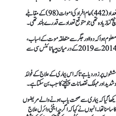
تحقیق میں یہ بات سامنے آئی کہ اسکاٹش مریضوں کی اموات کی تعداد (442) عام افراد کی اموات (98) کے مقابلے
ا اور نتائج سے معلوم ہوا کہ دوا اور جگر سے متعلقہ موت کے اسباب،
اضافی اموات کی بڑی وجوہات تھیں۔تحقیق میں شامل تمام افراد 2014 سے 2019 کے درمیان ہیپاٹائٹس سی سے
وں پر زور دیا ہے تاکہ اس بیماری کے علاج کے فوائد
کو شدید اور مہلک نقصانات پہنچنے کا سبب بن سکتا ہے۔
میں دیکھا گیا کہ بیماری سے صحت یاب ہونے والے مریضوں
سامنا تھا۔انہوں نے کہا کہ اگرچہ اینٹی وائرل علاج