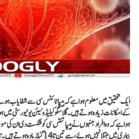
ایک تحقیق میں معلوم ہوا ہے کہ ہیپاٹائٹس سی سے شفایاب ہونے
کے امکانات زیادہ ہوتے ہیں۔گلاسگو کیلیڈونیئن یونیورسٹی میں 
ہوا ہے کہ وہ افراد جنہوں نے ہیپاٹئٹس سی کو شکست دی ان کی 
بیماری میں مبتلا نہیں ہوئے، سے تین تا 14 گُنا زیادہ ہوتے ہیں۔ تاہم، اس بات کا انحصار بیماری کی شدت پر ہوتا ہے۔