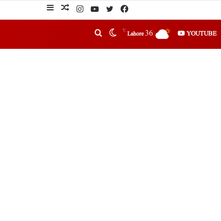
℃
36
YOUTUBE
Lahore