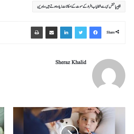
re
eg
ed
ail
tte
bo
ts
ہیپاٹئٹس سی سے شفایاب افراد کے موت کے امکانات زیادہ ہوتے ہیں،ماہرین
ra
In
r
ok
A
m
pp
Share
Sheraz Khalid