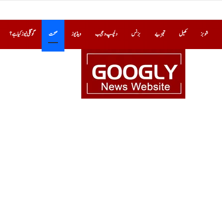
شوبز
کھیل
تجزیے
بزنس
دلچسپ و عجیب
ویڈیوز
صحت
گوگلی نیوز کیا ہے؟