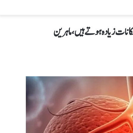
انات زیادہ ہوتے ہیں،ماہرین