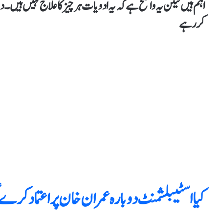
اہم ہیں لیکن یہ واضح ہے کہ یہ ادویات ہر چیز کا علاج نہیں ہیں۔
کر رہے
کیا اسٹیبلشمنٹ دوبارہ عمران خان پر اعتماد کرے