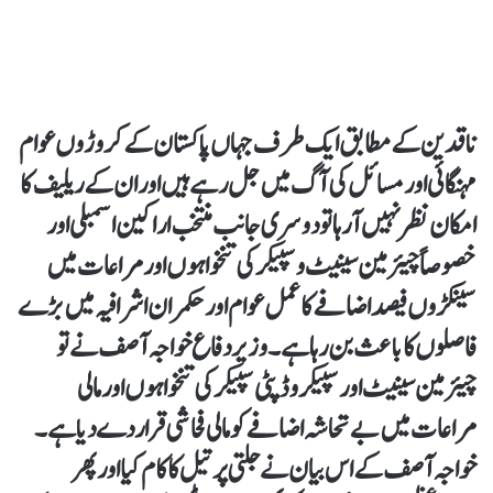
ناقدین کے مطابق ایک طرف جہاں پاکستان کے کروڑوں عوام
مہنگائی اور مسائل کی آگ میں جل رہے ہیں اور ان کے ریلیف کا
امکان نظر نہیں آ رہا تو دوسری جانب منتخب اراکین اسمبلی اور
خصوصاً چیئرمین سینیٹ و سپیکر کی تنخواہوں اور مراعات میں
سینکڑوں فیصد اضافے کا عمل عوام اور حکمران اشرافیہ میں بڑے
فاصلوں کا باعث بن رہا ہے ۔وزیر دفاع خواجہ آصف نے تو
چیئرمین سینیٹ اور سپیکر و ڈپٹی سپیکر کی تنخواہوں اور مالی
مراعات میں بے تحاشہ اضافے کومالی فحاشی قرار دے دیا ہے ۔
خواجہ آصف کے اس بیان نے جلتی پر تیل کا کام کیا اور پھر