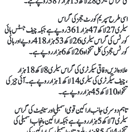
کی گراس سیلری 28لاکھ15ہزار 387 روپے ہے۔
اسی طرح سپریم کورٹ ججز کی گراس
سیلری 27لاکھ47ہزار361روپے ہے جبکہ چیف جسٹس ہائی
کورٹس کی گراس سیلری 26لاکھ 53ہزار418 روپے اور ہائی
کورٹس ججز کی کل تنخواہ26لاکھ6ہزار روپے ہے ۔
علاوہ ازیں وفاقی سیکرٹری کی گراس سیلری 8لاکھ18ہزار
،چیف سیکرٹری کی سیلری 14لاکھ1ہزار روپے ہے۔ آئی جیز کی
تنخواہ 10 لاکھ 45 ہزار روپے ہے۔
تاہم دوسری جانب اراکین قومی اسمبلی اور سینیٹ کی گراس
سیلری 7لاکھ 5ہزار روپے ہے جبکہ اراکین پنجاب اسمبلی کی