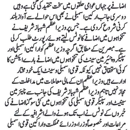
اضافے پر جہاں عوامی حلقوں میں سخت تنقید کی گئی ہے وہیں
دوسری جانب ارکین اسمبلی نے بھی اس حوالے سے آواز بلند
کرنی شروع کر دی ہے۔ جس پر وزیر اعظم شہباز شریف نے
تنخواہوں میں اضافے کا نوٹس لیتے ہوئے رپورٹ طلب کر لی
ہے۔ مبصرین کے مطابق اگرچہ وزیر اعظم کو اراکین اسمبلی اور
سپیکر وچئیرمین سینٹ کی تنخواہوں میں اضافے بارے ایکشن کا
کوئی استحقاق نہیں کیونکہ قومی اسمبلی و سینٹ ایک خودمختار
ادارے ہیں وزیر اعظم ان کے مالی معاملات میں مداخلت کے
مجاز نہیں تاہم وزیراعظم شہباز شریف کی جانب سے چیئرمین
سینیٹ اور سپیکر قومی اسمبلی کی تنخواہوں میں کئی سو گنا اضافے کی
خبروں کے نوٹس نے اب تک ہونے والے اشرافیہ کے لئے
مراعات اور خصوصاً وزرا، وزرائے مملکت و اراکین قومی اسمبلی