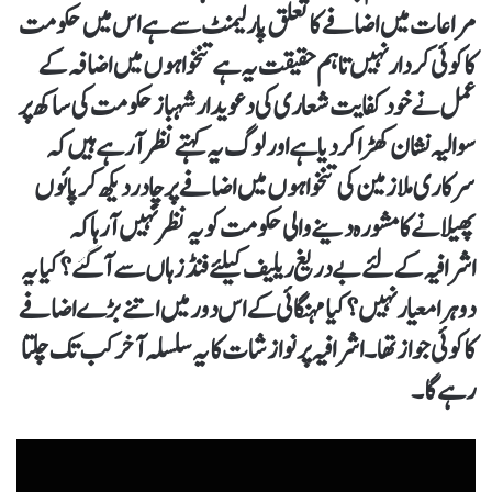
مراعات میں اضافے کا تعلق پارلیمنٹ سے ہے اس میں حکومت
کا کوئی کردار نہیں تاہم حقیقت یہ ہے تنخواہوں میں اضافہ کے
عمل نے خود کفایت شعاری کی دعویدار شہبازحکومت کی ساکھ پر
سوالیہ نشان کھڑا کر دیا ہے اور لوگ یہ کہتے نظر آ رہے ہیں کہ
سرکاری ملازمین کی تنخواہوں میں اضافے پر چادر دیکھ کر پائوں
پھیلانے کا مشورہ دینے والی حکومت کو یہ نظر نہیں آ رہا کہ
اشرافیہ کے لئے بے دریغ ریلیف کیلئے فنڈز ہاں سے آ گئے؟ کیا یہ
دوہرا معیار نہیں ؟ کیا مہنگائی کے اس دور میں اتنے بڑے اضافے
کا کوئی جواز تھا۔ اشرافیہ پر نوازشات کا یہ سلسلہ آخر کب تک چلتا
رہے گا۔