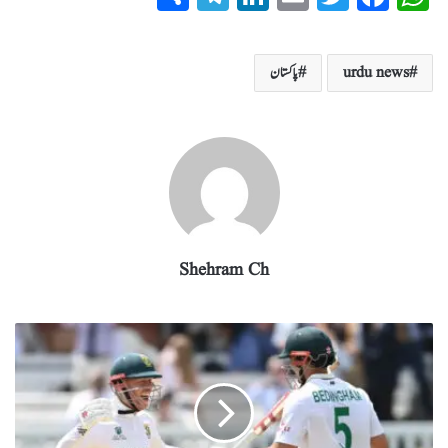
ha
el
nk
m
wi
ce
ha
re
eg
ed
ail
tte
bo
ts
urdu news
پاکستان
ra
In
r
ok
A
m
pp
Shehram Ch