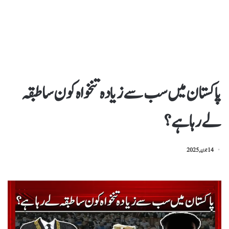
پاکستان میں سب سے زیادہ تنخواہ کون سا طبقہ
لے رہا ہے؟
14 جون, 2025