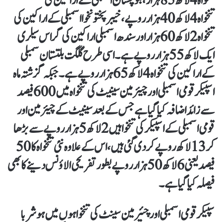
تنخواہ4لاکھ85ہزار، بلوچستان اسمبلی کے اراکین کی
تنخواہ 4لاکھ40ہزار روپے، خیبرپختونخوا اسمبلی کے اراکین کی
تنخواہ 2لاکھ60ہزار اور سندھ اسمبلی اراکین کی گراس سیلری
ایک لاکھ 55ہزار روپے ہے۔اسی طرح گلگت بلتستان سمبلی
کے اراکین کی تنخواہ4لاکھ65ہزار روپے ہے۔ جبکہ گزشتہ ماہ
اسپیکر قومی اسمبلی اور چیئرمین سینیٹ کی تنخواہ میں 600 فیصد
سے زائد اضافہ کیا گیا ہے جس کے بعد سینیٹ کے چیئرمین اور
قومی اسمبلی کے اسپیکر کی تنخواہیں 2 لاکھ 5 ہزار روپے سے بڑھا
کر 13 لاکھ روپے کر دی گئی ہیں، اس کے علاوہ نئی تنخواہ کا 50
فیصد یعنی 6 لاکھ 50 ہزار روپے بطور تفریحی الاؤنس دینے کا بھی
فیصلہ کیا گیا ہے۔
سپیکر قومی اسمبلی اور چئیرمین سینٹ کی تنخواہوں میں ہوشربا