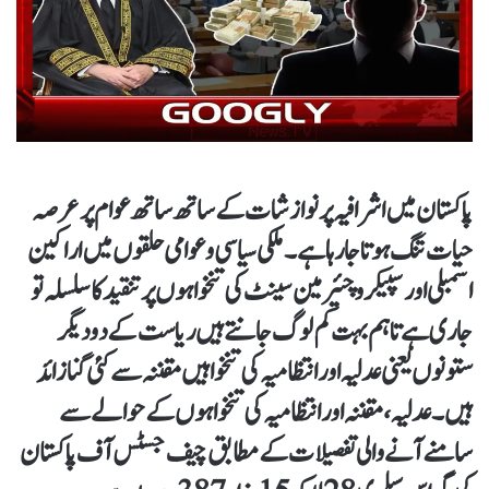
پاکستان میں اشرافیہ پر نوازشات کے ساتھ ساتھ عوام پر عرصہ
حیات تنگ ہوتا جا رہا ہے۔ ملکی سیاسی و عوامی حلقوں میں اراکین
اسمبلی اور سپیکر و چئیرمین سینٹ کی تنخواہوں پر تنقید کا سلسلہ تو
جاری ہے تاہم بہت کم لوگ جانتے ہیں ریاست کے دو دیگر
ستونوں یعنی عدلیہ اور انتظامیہ کی تنخواہیں مقننہ سے کئی گنا زائد
ہیں۔ عدلیہ، مقننہ اور انتظامیہ کی تنخواہوں کے حوالے سے
سامنے آنے والی تفصیلات کے مطابق چیف جسٹس آف پاکستان