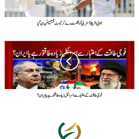
جنوبی افریقا آسٹریلیا کو شکست دے کر ٹیسٹ چیمپیئن بن گیا
فوجی طاقت کے اعتبار سے اسرائیل زیادہ طاقتور ہے یا ایران ؟