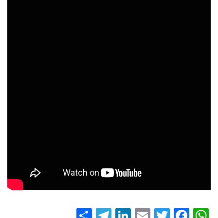
S
T
Li
E
T
Fa
W