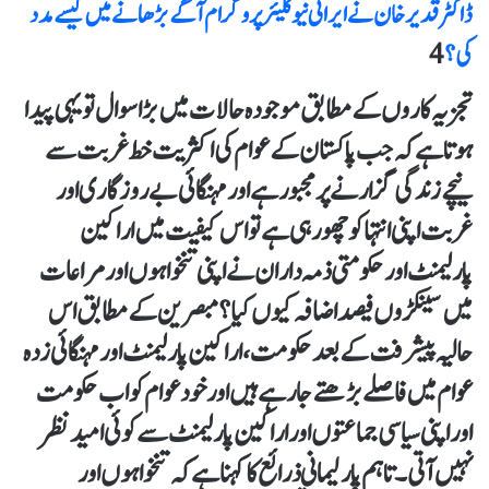
ڈاکٹر قدیر خان نے ایرانی نیوکلیئر پروگرام آگے بڑھانے میں کیسے مدد
کی؟
4
تجزیہ کاروں کے مطابق موجودہ حالات میں بڑا سوال تو یہی پیدا
ہوتا ہے کہ جب پاکستان کے عوام کی اکثریت خط غربت سے
نیچے زندگی گزارنے پر مجبور ہے اور مہنگائی بے روزگاری اور
غربت اپنی انتہا کو چھو رہی ہے تو اس کیفیت میں اراکین
پارلیمنٹ اور حکومتی ذمہ داران نےاپنی تنخواہوں اور مراعات
میں سینکڑوں فیصد اضافہ کیوں کیا؟ مبصرین کے مطابق اس
حالیہ پیشرفت کے بعد حکومت ، اراکین پارلیمنٹ اور مہنگائی زدہ
عوام میں فاصلے بڑھتے جا رہے ہیں اور خود عوام کو اب حکومت
اور اپنی سیاسی جماعتوں اور اراکین پارلیمنٹ سے کوئی امید نظر
نہیں آتی ۔تاہم پارلیمانی ذرائع کا کہنا ہے کہ تنخواہوں اور