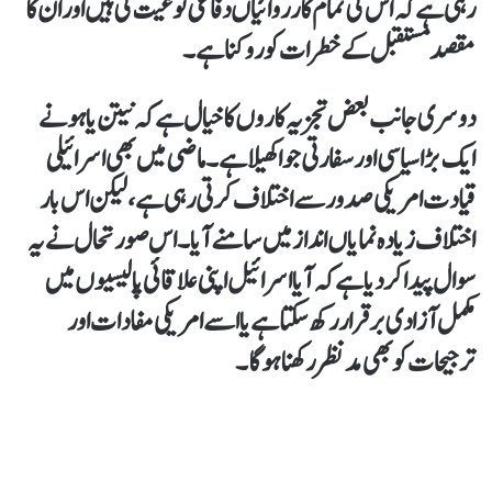
رہی ہے کہ اس کی تمام کارروائیاں دفاعی نوعیت کی ہیں اور ان کا
مقصد مستقبل کے خطرات کو روکنا ہے۔
دوسری جانب بعض تجزیہ کاروں کا خیال ہے کہ نیتن یاہو نے
ایک بڑا سیاسی اور سفارتی جوا کھیلا ہے۔ ماضی میں بھی اسرائیلی
قیادت امریکی صدور سے اختلاف کرتی رہی ہے، لیکن اس بار
اختلاف زیادہ نمایاں انداز میں سامنے آیا۔ اس صورتحال نے یہ
سوال پیدا کر دیا ہے کہ آیا اسرائیل اپنی علاقائی پالیسیوں میں
مکمل آزادی برقرار رکھ سکتا ہے یا اسے امریکی مفادات اور
ترجیحات کو بھی مدنظر رکھنا ہوگا۔