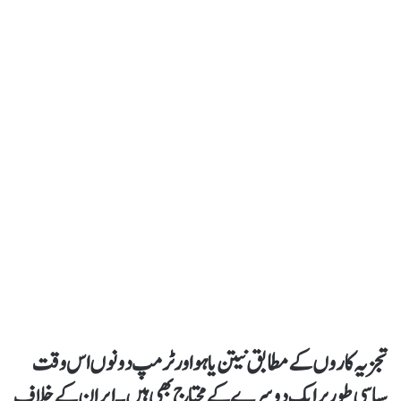
تجزیہ کاروں کے مطابق نیتن یاہو اور ٹرمپ دونوں اس وقت
سیاسی طور پر ایک دوسرے کے محتاج بھی ہیں۔ ایران کے خلاف