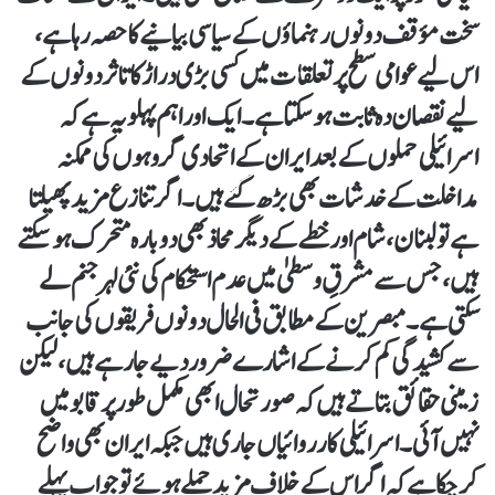
سخت مؤقف دونوں رہنماؤں کے سیاسی بیانیے کا حصہ رہا ہے،
اس لیے عوامی سطح پر تعلقات میں کسی بڑی دراڑ کا تاثر دونوں کے
لیے نقصان دہ ثابت ہو سکتا ہے۔ایک اور اہم پہلو یہ ہے کہ
اسرائیلی حملوں کے بعد ایران کے اتحادی گروہوں کی ممکنہ
مداخلت کے خدشات بھی بڑھ گئے ہیں۔ اگر تنازع مزید پھیلتا
ہے تو لبنان، شام اور خطے کے دیگر محاذ بھی دوبارہ متحرک ہو سکتے
ہیں، جس سے مشرقِ وسطیٰ میں عدم استحکام کی نئی لہر جنم لے
سکتی ہے۔ مبصرین کے مطابق فی الحال دونوں فریقوں کی جانب
سے کشیدگی کم کرنے کے اشارے ضرور دیے جا رہے ہیں، لیکن
زمینی حقائق بتاتے ہیں کہ صورتحال ابھی مکمل طور پر قابو میں
نہیں آئی۔ اسرائیلی کارروائیاں جاری ہیں جبکہ ایران بھی واضح
کر چکا ہے کہ اگر اس کے خلاف مزید حملے ہوئے تو جواب پہلے