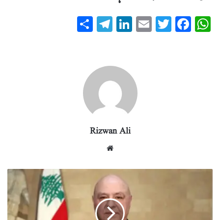
S
T
Li
E
T
Fa
W
ha
el
nk
m
wi
ce
ha
re
eg
ed
ail
tte
bo
ts
ra
In
r
ok
A
m
pp
Rizwan Ali