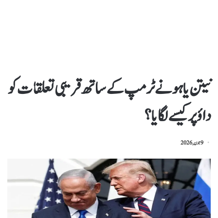
نیتن یاہو نے ٹرمپ کے ساتھ قریبی تعلقات کو
داؤ پر کیسے لگایا؟
9 جون, 2026