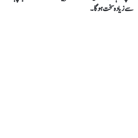
سے زیادہ سخت ہو گا۔