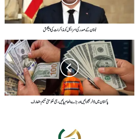
لبنان کے صدر کی اسرائیل کو مذاکرات کی پیشکش
پاکستان میں ڈالر بھجوائیں اور بڑے انعام پائیں، نئی حکومتی سکیم متعارف