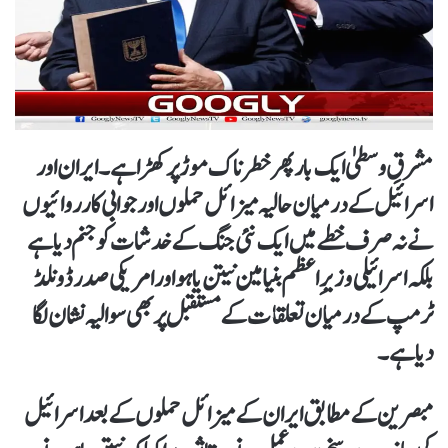
مشرقِ وسطیٰ ایک بار پھر خطرناک موڑ پر کھڑا ہے۔ ایران اور
اسرائیل کے درمیان حالیہ میزائل حملوں اور جوابی کارروائیوں
نے نہ صرف خطے میں ایک نئی جنگ کے خدشات کو جنم دیا ہے
بلکہ اسرائیلی وزیرِاعظم بنیامین نیتن یاہو اور امریکی صدر ڈونلڈ
ٹرمپ کے درمیان تعلقات کے مستقبل پر بھی سوالیہ نشان لگا
دیا ہے۔
مبصرین کے مطابق ایران کے میزائل حملوں کے بعد اسرائیل