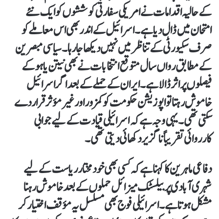
کے حالیہ اقدامات نے امریکی سفارتی کوششوں کو ایک نئے
امتحان میں ڈال دیا ہے۔اسرائیل کے اندر بھی اس معاملے کو
صرف سکیورٹی کے تناظر میں نہیں دیکھا جا رہا۔ سیاسی مبصرین
کے مطابق رواں سال متوقع انتخابات نے بھی نیتن یاہو کے
فیصلوں پر اثر ڈالا ہے۔ ایران کے حملے کے بعد اگر اسرائیل
خاموش رہتا تو اپوزیشن حکومت کو کمزور اور غیر مؤثر قرار دے
سکتی تھی۔ یہی وجہ ہے کہ اسرائیلی قیادت کے لیے جوابی
کارروائی تقریباً ناگزیر دکھائی دیتی تھی۔
دفاعی ماہرین کا کہنا ہے کہ کسی بھی خودمختار ریاست کے لیے
شہری آبادی پر بیلسٹک میزائل حملوں کے بعد خاموش رہنا
مشکل ہوتا ہے۔ اسرائیلی فوج بھی مسلسل یہ مؤقف اختیار کر