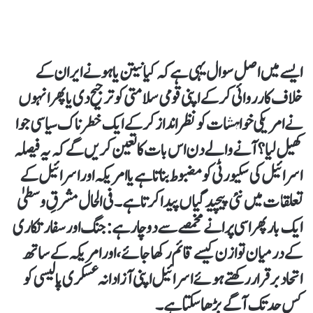
ایسے میں اصل سوال یہی ہے کہ کیا نیتن یاہو نے ایران کے
خلاف کارروائی کرکے اپنی قومی سلامتی کو ترجیح دی یا پھر انہوں
نے امریکی خواہشات کو نظر انداز کرکے ایک خطرناک سیاسی جوا
کھیل لیا؟ آنے والے دن اس بات کا تعین کریں گے کہ یہ فیصلہ
اسرائیل کی سکیورٹی کو مضبوط بناتا ہے یا امریکہ اور اسرائیل کے
تعلقات میں نئی پیچیدگیاں پیدا کرتا ہے۔فی الحال مشرقِ وسطیٰ
ایک بار پھر اسی پرانے مخمصے سے دوچار ہے: جنگ اور سفارتکاری
کے درمیان توازن کیسے قائم رکھا جائے، اور امریکہ کے ساتھ
اتحاد برقرار رکھتے ہوئے اسرائیل اپنی آزادانہ عسکری پالیسی کو
کس حد تک آگے بڑھا سکتا ہے۔