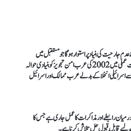
جارحیت کی بنیاد پر استوار ہوگاجو مستقبل میں
وسیع تر امن عمل کی راہ ہموار کرسکتا ہے۔لبنان اپنی سفارتی حکمت عملی میں 2002 کی عرب امن تجویز کو بنیادی حوالہ
ے اسرائیلی انخلا کے بدلے عرب ممالک اور اسرائیل
کے درمیان رابطے اور مذاکرات کا عمل جاری ہےجس کا
لیے قابلِ قبول حل تلاش کرنا ہے۔