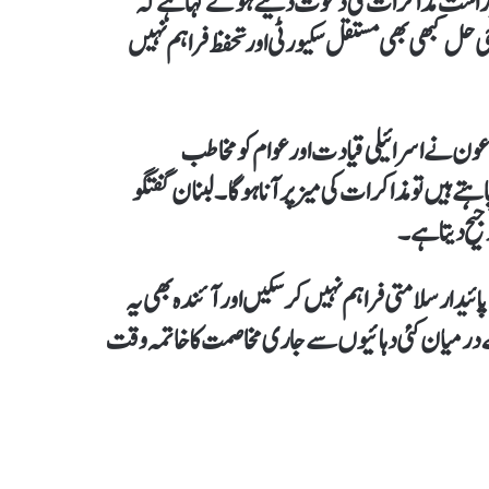
ِ راست مذاکرات کی دعوت دیتے ہوئے کہا ہے کہ
ل کبھی بھی مستقل سکیورٹی اور تحفظ فراہم نہیں
عون نے اسرائیلی قیادت اور عوام کو مخاطب
 ہیں تو مذاکرات کی میز پر آنا ہوگا۔لبنان گفتگو
جیح دیتاہے۔
ئیدار سلامتی فراہم نہیں کرسکیں اور آئندہ بھی یہ
 درمیان کئی دہائیوں سے جاری مخاصمت کا خاتمہ وقت