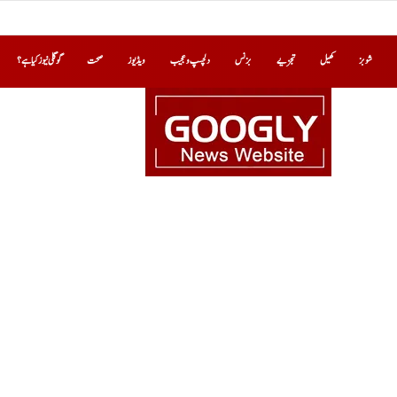
شوبز
کھیل
تجزیے
بزنس
دلچسپ و عجیب
ویڈیوز
صحت
گوگلی نیوز کیا ہے؟