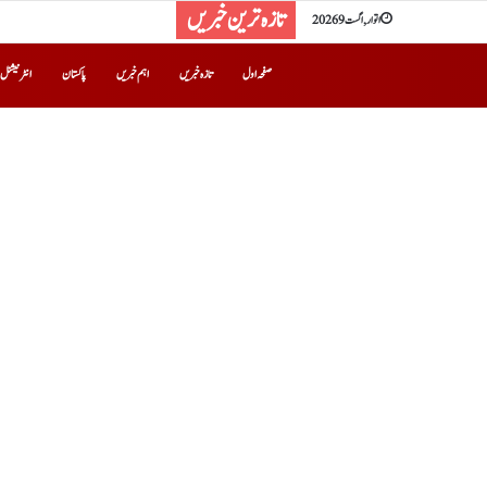
تازہ ترین خبریں
اتوار, اگست 9 2026
صفحہ اول
تازہ خبریں
اہم خبریں
پاکستان
انٹرنیشنل