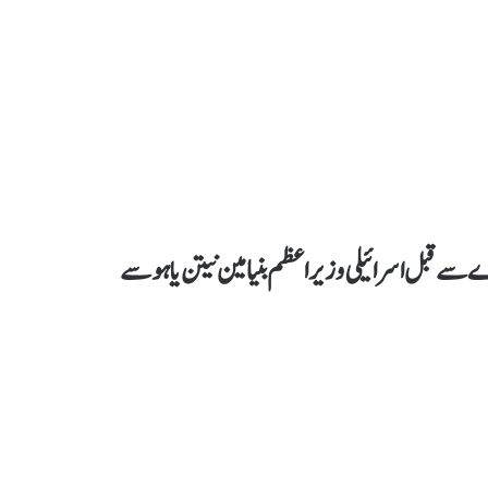
ے سے قبل اسرائیلی وزیراعظم بنیامین نیتن یاہو سے