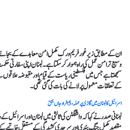
ان کے مطابق زیرغور فریم ورک مکمل امن معاہدے کے بجائے عدم 
سمجھتا ہےجس میں فلسطینی ریاست کے قیام اور مقبوضہ علاقوں س
کے تعلقات معمول پر لانےکی بات کی گئی تھی۔
اسرائیل کالبنان میں گاڑی پرحملہ،5افراد جاں بحق
لبنانی صدر نے کہاکہ واشنگٹن کی ثالثی میں لبنان اور اسرائیل 
مقصد مکمل جنگ بندی اور سرحدی کشیدگی کے مستقل خاتمے کے