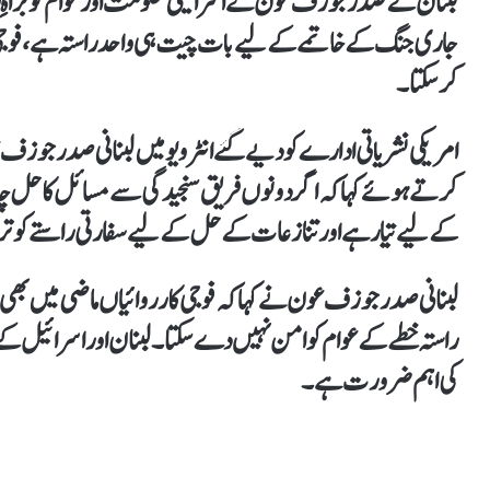
لبنان کے صدر جوزف عون نے اسرائیلی حکومت اور عوام کو براہ
جاری جنگ کے خاتمے کےلیے بات چیت ہی واحد راستہ ہے، فوجی ح
کرسکتا۔
امریکی نشریاتی ادارے کو دیے گئے انٹرویو میں لبنانی صدر جوزف 
کرتےہوئے کہا کہ اگر دونوں فریق سنجیدگی سے مسائل کا حل چاہتے
کےلیے تیار ہے اور تنازعات کے حل کےلیے سفارتی راستے کو تر
لبنانی صدر جوزف عون نے کہاکہ فوجی کارروائیاں ماضی میں بھی پا
راستہ خطے کے عوام کو امن نہیں دےسکتا۔لبنان اور اسرائیل کے
کی اہم ضرورت ہے۔