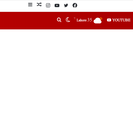
℃
35
YOUTUBE
Lahore