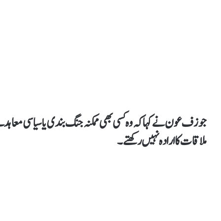
جوزف عون نے کہا کہ وہ کسی بھی ممکنہ جنگ بندی یا سیاسی معاہد
ملاقات کا ارادہ نہیں رکھتے۔