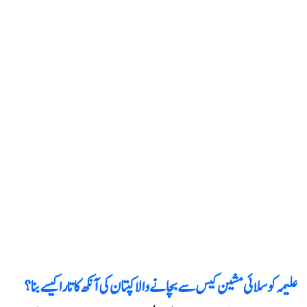
علیمہ کو سلائی مشین کیس سے بچانے والا کپتان کی آنکھ کا تارا کیسے بنا؟