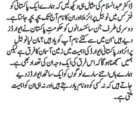
ڈاکٹر عبدالسلام کی مثال ہی دیکھ لیں کہ ہمارے ایک پاکستانی کو
فزکس میں نوبیل پرائز ملا اور ان کا نام آج تک بچہ بچہ جانتا ہے۔
دوسری طرف جن سائنسدانوں کو حکومتِ پاکستان نے ایوارڈز
دیے ہیں‘ ان میں سے کتنے نام آپ کو یاد ہیں؟ مان لیا نوبیل
پرائز اور پاکستانی ایوارڈ کی اہمیت میں زمین آسمان کا فرق ہے لیکن
ہمیں سمجھنا ہوگا کہ اس فرق کی ایک وجہ ان کی تعداد بھی ہے۔
ہمارے ہاں اتنے سارے لوگوں کو ایک ساتھ ایوارڈز دیے
جاتے ہیں کہ نہ کسی کو وہ نام یاد رہتے ہیں اور نہ ہی ان کو اہمیت
ملتی ہے۔