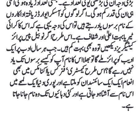
بڑی وجہ ان کی بڑھتی یوئی تعداد ہے۔ جتنی تعداد زیادہ ہو گی اتنی
ہی ان کی قدر کم ہو گی۔ اگر لوگوں کو آسکر ایوارڈز یافتہ اداکاروں
کے نام برسوں یاد رہتے ہیں تو اس کی وجہ یہی ہے کہ اس کا کرائی
ٹیریا بہت اعلیٰ اور شفاف ہے۔ اس طرح اگر نوبیل پیس پرائز
کیٹیگریز دیکھیں تو وہ بھی بہت کم ہیں۔ جب ہر سال ادب پر ایک
ادیب کو پرائز ملے گا تو بھلا اس کا نام آپ کو کیسے برسوں تک یاد
نہیں رہے گا؟ اس طرح کیمسٹری‘ فزکس یا اکنامکس میں بھی
انعام ایک ایک سائنسدان کو ملتا ہے اور پوری دنیا ایک لمحے میں
اس نام سے آشنا ہو جاتی ہے اور کئی دہائیوں تک وہ نام جانا جاتا
ہے۔