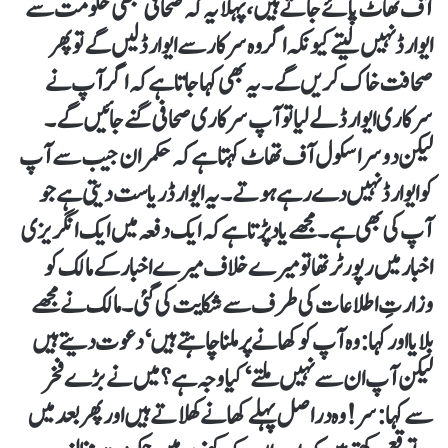
آف تھاٹ پائے جاتے ہیں، پہلا یہ کہ صحافی کبھی حکومت سے
ایوارڈ نہیں لیتے کیونکہ اگر وہ سرکار سے ایوارڈ لیں گے تو پھر
صحافت خاک کریں گے۔ یہ بھی کہا جاتا ہے کہ اگر آپ نے
سرکاری ایوارڈ لے لیا تو آپ سرکاری صحافی گنے جائیں گے۔
لیکن دوسرا سکول آف تھاٹ کہتا ہے کہ حکمران جیب سے آپ
کو ایوارڈ نہیں دے رہے ہوتے۔ یہ ایوارڈ ریاست دیتی ہے جو
آپ کی بھی ہے۔ مجھے یاد پڑتا ہے کہ ایک دفعہ میں ایک انگریزی
اخبار میں رپورٹر تھا تو میرے خلاف میرے اخبار کے مالک کو
وزارتِ اطلاعات کی طرف سے شکایت کی گئی۔ مالک نے مجھے
بلایا اور کہا: وہ آپ کو کھانے پر ملنا چاہتے ہیں‘ دعوت دیتے ہیں
لیکن آپ ان سے نہیں ملتے‘ کیا وجہ ہے؟ میں نے بڑے فخر
سے کہا: سر! وہ دراصل پہلے کھانے کھلاتے ہیں اور پھر بعد میں