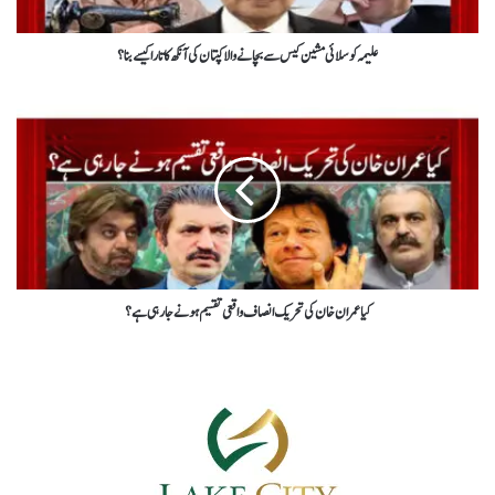
علیمہ کو سلائی مشین کیس سے بچانے والا کپتان کی آنکھ کا تارا کیسے بنا؟
کیا عمران خان کی تحریک انصاف واقعی تقسیم ہونے جارہی ہے ؟