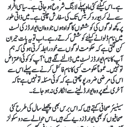
ہے۔ اس کیلئے کئی ماہ پہلے لابنگ شروع ہو جاتی ہے۔ سیاسی افراد
سے لے کر بیورو کریٹس تک کی سفارش چلتی ہے۔ میں ذاتی طور
پر کچھ لوگوں کی کوششوں کا گواہ ہوں جو وہ ان ایوارڈز کی لسٹ
میں نام ڈلوانے کیلئے کوشش کرتے رہے۔ اب تو یہ بات حیران
کن لگتی ہے کہ حکومت لوگوں سے خود رابطہ کرتی ہو گی کہ ہم
آپ کا نام ایوارڈز لسٹ میں ڈالنے لگے ہیں‘ آپ کو کوئی اعتراض
تو نہیں۔ عموماً حکومت کسی کا نام فائنل کرنے سے پہلے اس سے
اس کی مرضی ضرور پوچھتی ہے کہ کوئی مسئلہ تو نہیں ہے تاکہ
آخری لمحے پر وہ ایوارڈ لینے سے انکاری نہ ہو جائے۔
سینیئر صحافی کہتے ہیں کہ اس برس بھی پچھلے سال کی طرح کئی
صحافیوں کو بھی ایوارڈز دیے گئے ہیں۔ اس حوالے سے دو سکولز