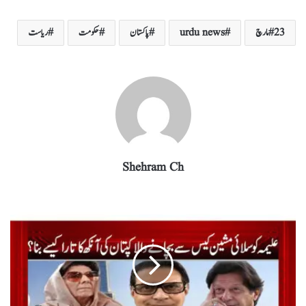
ha
el
nk
m
wi
ce
ha
re
eg
ed
ail
tte
bo
ts
23 مارچ
urdu news
پاکستان
حکومت
ریاست
ra
In
r
ok
A
m
pp
Shehram Ch