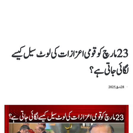
23 مارچ کو قومی اعزازات کی لوٹ سیل کیسے
لگائی جاتی ہے؟
28 مارچ, 2025