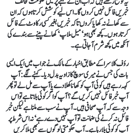
یہ توقع رکھتے ہیں کہ اب ان کے کہنے پر میں حکومت مخالف
خبریں فائل نہیں کروں گا۔ اس لیے کوشش کرتا ہوں کہ ان
سے کھانے نہ کھایا کروں تاکہ خبریں بغیر کسی رکاوٹ کے فائل
کرتا رہوں۔ کچھ بھی ہو‘ میل ملاپ‘ کھانے پینے سے بندے کی
آنکھ میں کچھ شرم آ جاتی ہے۔
رؤف کلاسرا کے مطابق اخبار کے مالک نے جواب میں ایک ایسی
بات کی جس نے میری سوچ کا زاویہ بدل دیا۔ کہنے لگے: آپ
کہہ رہے ہیں کوئی آپ کو کھانا کھلا دے یا آپ سے مل لے تو پھر
آپ خبرفائل نہیں کریں گے؟ آپ کو اگرکوئی بلاتا ہے تو اس
وجہ سے کہ آپ صحافی ہیں۔ آپ نے سب سے ملنا ہے لیکن خبر
فائل نہ کرنے کی ضمانت تو آپ نہیں دے رہے‘ نہ اس شرط پر
آپ کو کوئی بلا رہا ہے۔ آپ حکومتی لوگوں سے بھی ملا کریں