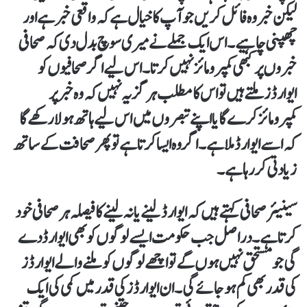
لیکن خبر وہ فائل کریں جو آپ کا خیال ہے کہ واقعی خبر ہے اور
چھپنی چاہیے۔ اس ایک جملے نے میری سوچ بدل دی کہ صحافی
خبروں پر کبھی کمپرومائز نہیں کرتا۔ اس لیے اگر صحافیوں کو
ایوارڈز ملتے ہیں تو اس کا مطلب ہرگز یہ نہیں کہ وہ خبر پر
کمپرومائز کرے گا یا اپنے تبصروں میں اس لیے ہاتھ ہولا رکھے گا
کہ اسے ایوارڈ ملا ہے۔ اگر وہ ایسا کرتا ہے تو پھر صحافت کے ساتھ
زیادتی کر رہا ہے۔
سینیئر صحافی کہتے ہیں کہ ایوارڈ لینے یا نہ لینے کا فیصلہ ہر صحافی خود
کرتا ہے۔ دراصل جب حکومت ایسے لوگوں کو بھی ایوارڈ دے
گی جو مستحق نہیں ہوں گے تو اچھے لوگوں کو ملنے والے ایوارڈز
کی قدر بھی کم ہو جائے گی۔ ان ایوارڈز کی قدر میں کمی کی ایک