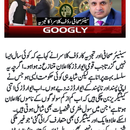
سینیئر صحافی اور تجزیہ کا رؤف کلاسرا نے کہا ہے کہ کوئی سال ایسا
نہیں گزرتا جب قومی ایوارڈز کا اعلان متنازع نہ ہوا ہو۔ اگرچہ یہ
سلسلہ بہت پرانا ہے لیکن شاید ہی کوئی حکومت ایسی ہو جس نے
اپنی پسند اور ناپسند کے ایوارڈز نہ دیے ہوں۔ اب ایوارڈز کی اتنی
کیٹیگریز بن چکی ہیں کہ اب کم ازکم سو لوگوں کے ناموں کا اعلان
ہوتا ہے‘ جن میں سول ملٹری شخصیات بھی شامل ہوتی ہیں۔
اسکے علاوہ ایک اور کیٹیگری بھی متعارف کرائی گئی‘ جو غیر ملکی