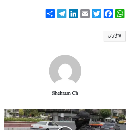
S
T
Li
E
T
Fa
W
ha
el
nk
m
wi
ce
ha
re
eg
ed
ail
tte
bo
ts
آئی سی سی
ra
In
r
ok
A
m
pp
Shehram Ch