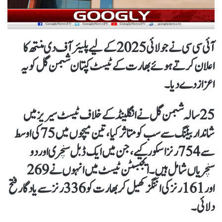
آئی سی سی نے جولائی 2025 کے لیے پلیئر آف دی منتھ کا
اعلان کرتے ہوئے بھارت کے ٹیسٹ کپتان شبمن گل کو یہ
اعزاز دے دیا۔
25 سالہ شبمن گل نے انگلینڈ کے خلاف ٹیسٹ سیریز میں
شاندار بیٹنگ سے سب کو متاثر کیا، تین میچوں میں 75 کی اوسط
سے 754 رنز اسکور کیے، جن میں ایک ڈبل سنچری اور دو
سنچریاں شامل ہیں۔ ایجبسٹن ٹیسٹ میں انہوں نے 269
اور 161 رنز کی اننگز کھیل کر بھارت کو 336 رنز سے یادگار فتح
دلائی۔