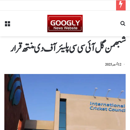
شبھمن گل آئی سی سی پلیئر آف دی منتھ قرار
12 اگست, 2025