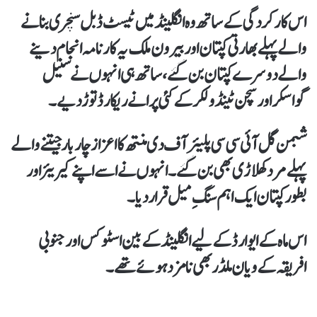
اس کارکردگی کے ساتھ وہ انگلینڈ میں ٹیسٹ ڈبل سنچری بنانے
والے پہلے بھارتی کپتان اور بیرون ملک یہ کارنامہ انجام دینے
والے دوسرے کپتان بن گئے، ساتھ ہی انہوں نے سنیل
گواسکر اور سچن ٹینڈولکر کے کئی پرانے ریکارڈ توڑ دیے۔
شبمن گل آئی سی سی پلیئر آف دی منتھ کا اعزاز چار بار جیتنے والے
پہلے مرد کھلاڑی بھی بن گئے۔ انہوں نے اسے اپنے کیریئر اور
بطور کپتان ایک اہم سنگِ میل قرار دیا۔
اس ماہ کے ایوارڈ کے لیے انگلینڈ کے بین اسٹوکس اور جنوبی
افریقہ کے ویان ملڈر بھی نامزد ہوئے تھے۔