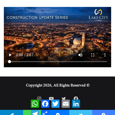
© Copyright 2026, All Rights Reserved
WhatsApp
Facebook
Twitter
Email
LinkedIn
Telegram
Share