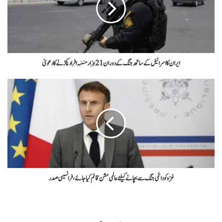
ایران کا اسرائیل کےساتھ جنگ کےدوران21ہزارمشتبہ افرادپکڑنےکادعویٰ
غزہ کو دائمی جنگ سے بچانے کیلئے عالمی مشن قائم کیا جائے، فرانسیسی صدر