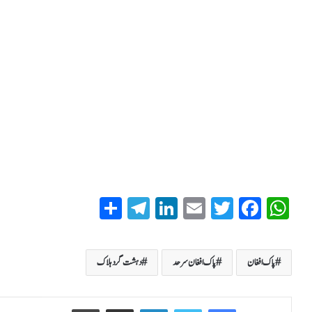
S
T
Li
E
T
Fa
W
ha
el
nk
m
wi
ce
ha
re
eg
ed
ail
tte
bo
ts
پاک افغان
پاک افغان سرحد
دہشت گرد ہلاک
ra
In
r
ok
A
m
pp