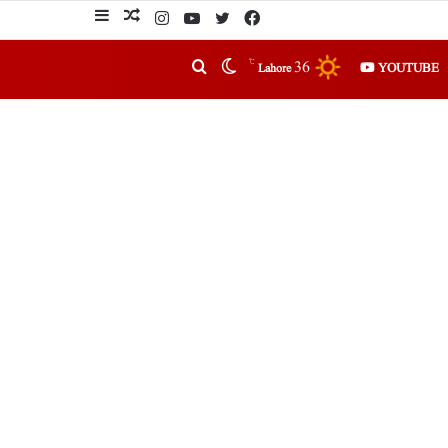
℃
36
YOUTUBE
Lahore