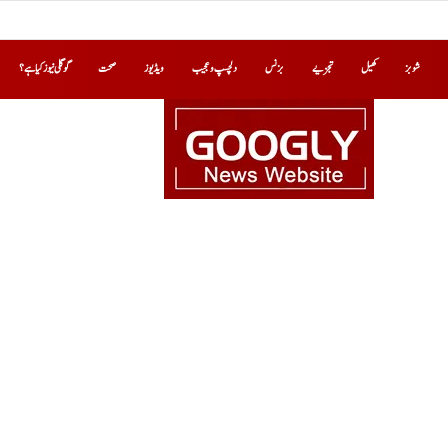
شوبز
کھیل
تجزیے
بزنس
دلچسپ و عجیب
ویڈیوز
صحت
گوگلی نیوز کیا ہے؟