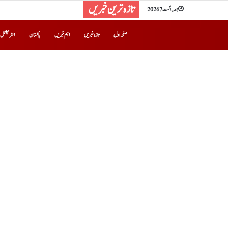
تازہ ترین خبریں
جمعہ, اگست 7 2026
صفحہ اول
تازہ خبریں
اہم خبریں
پاکستان
انٹرنیشنل