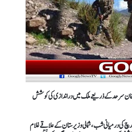
فغان سرحد کے ذریعے ملک میں دراندازی کی کوشش
ی ایس پی آر کی جانب سے جاری بیان کے مطابق 22 اور 23 مارچ کی درمیانی شب، شمالی وزیرستان کے علاقے غلام