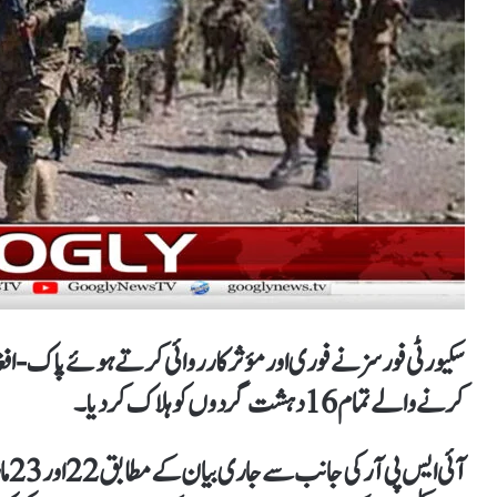
سکیورٹی فورسز نے فوری اور مؤثر کارروائی کرتے ہوئے پاک-ا
کرنے والے تمام 16 دہشت گردوں کو ہلاک کردیا۔
آئ