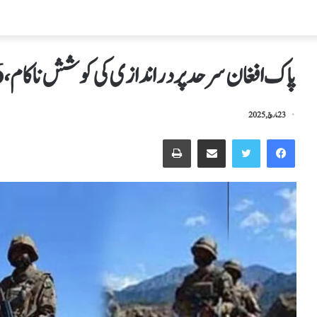
پاک افغان سرحد پردراندازی کی کوشش ناکام،16دہشتگرد ہلاک
23 مارچ, 2025