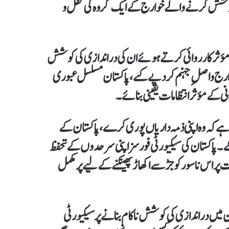
ی کوشش کرنے والےخوارج کے ایک گروہ کی نقل و
 مؤثر کارروائی کرتے ہوئے ان کی دراندازی کی کوشش
کام بنایا۔شدید فائرنگ کے تبادلے کے نتیجے میں تمام 16 خوارج واصلِ جہنم کر دیے گئے، پاکستان مسلسل عبوری
ی کے مؤثر انتظامات یقینی بنائے۔
تی ہے کہ وہ اپنی ذمہ داریاں پوری کرے، پاکستان کے
پاکستان کی سیکیورٹی فورسز اپنی سرحدوں کے تحفظ
اس ناسور کو جڑ سے اکھاڑ پھینکنے کے لیے پر مکمل
ن میں دراندازی کی کوشش ناکام بنانے پر سیکیورٹی