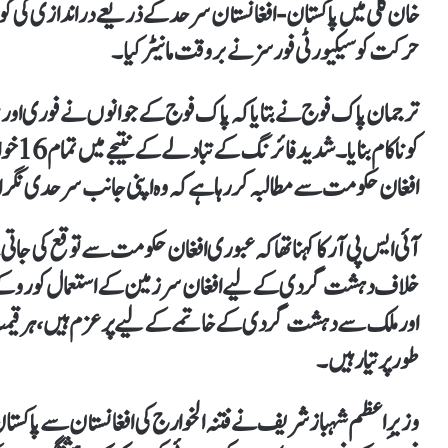
خان کلی میں پاکستان-افغانستان سرحد کے ذریعے دراندازی ک
حرکت کو سیکیورٹی فورسز نے بروقت مانیٹر کیا۔
ترجمان پاک فوج نے بتایا کہ پاک فوج کے جوانوں نے فوری اور
کو نا
افغان حکومت سے مطالبہ کر رہا ہے کہ وہ اپنی جانب سرحدی نگران
آئی ایس پی آر کا کہنا تھا کہ عبوری افغان حکومت سے توقع کی جا
خلاف دہشت گردی کے لیے افغان سرزمین کے استعمال کو روکے۔
اور ملک سے دہشت گردی کے خاتمے کے لیے پرعزم ہیں، ہر قیمت پر 
طور پر تیار ہیں۔
وزیرِ اعظم شہباز شریف نے فتنہ الخوارج کی افغانستان سے پاکستا