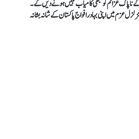
ں کے ناپاک عزائم کو کبھی کامیاب نہیں ہونے دیں گے۔
 عزم میں اپنی بہادر افواج پاکستان کے شانہ بشانہ