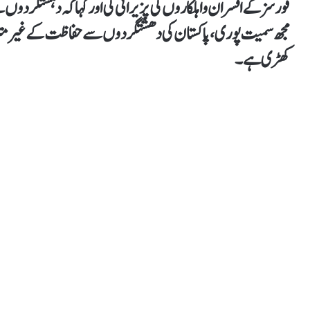
فورسز کے افسران و اہلکاروں کی پزیرائی کی اور کہا کہ دہشتگردو
مجھ سمیت پوری، پاکستان کی دھشتگردوں سے حفاظت کے غیر متزلزل
کھڑی ہے۔