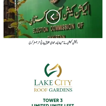
الیکشن کمیشن نے”بہاولپورعوامی حقوق پارٹی“رجسٹرکرلی