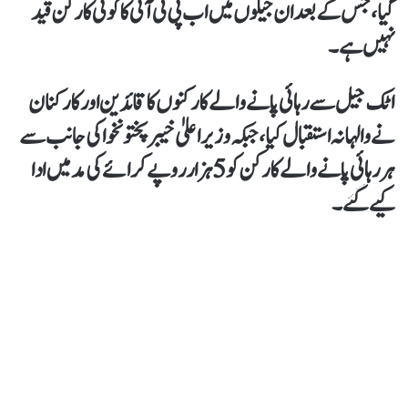
گیا، جس کے بعد ان جیلوں میں اب پی ٹی آئی کا کوئی کارکن قید
نہیں ہے۔
اٹک جیل سے رہائی پانے والے کارکنوں کا قائدین اور کارکنان
نے والہانہ استقبال کیا، جبکہ وزیراعلیٰ خیبرپختونخوا کی جانب سے
ہر رہائی پانے والے کارکن کو 5 ہزار روپے کرائے کی مد میں ادا
کیے گئے۔