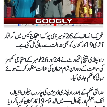
تحریک انصاف کے 26 نومبر ڈی چوک احتجاج کیس میں گرفتار
آخری 19 کارکنان کو بھی عدالت سے رہائی مل گئی ہے۔
راولپنڈی بینچ ہائیکورٹ نے 24 اور 26 نومبر کے احتجاجی کیسز
کی سماعت کے دوران تمام ملزمان کی ضمانت منظور کرتے ہوئے
رہائی کا حکم جاری کیا۔
عدالتی حکم کے بعد راولپنڈی ڈویژن کی چاروں جیلوں اڈیالہ،
اٹک، جہلم اور چکوال — میں قید تمام 19 کارکنان کو رہا کر دیا