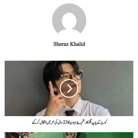
Sheraz Khalid
کوریا کے پاپ گلوکار شِم جے ہیون کا23سال کی عمر میں انتقال کرگئے