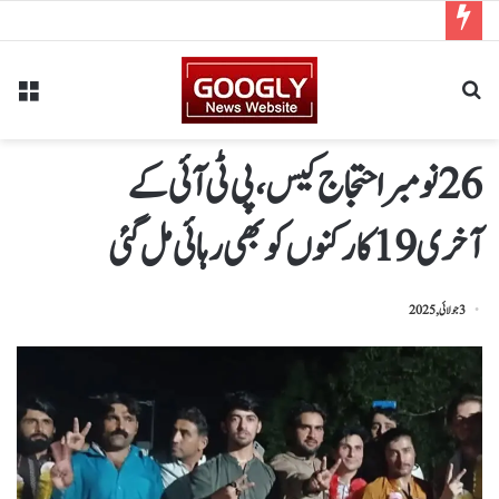
26نومبراحتجاج کیس،پی ٹی آئی کے
آخری 19کارکنوں کوبھی رہائی مل گئی
3 جولائی, 2025