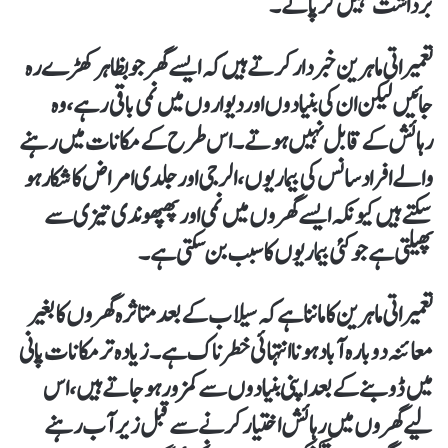
برداشت نہیں کر پاتے۔
تعمیراتی ماہرین خبردار کرتے ہیں کہ ایسے گھر جو بظاہر کھڑے رہ
جائیں لیکن ان کی بنیادوں اور دیواروں میں نمی باقی رہے، وہ
رہائش کے قابل نہیں ہوتے۔ اس طرح کے مکانات میں رہنے
والے افراد سانس کی بیماریوں، الرجی اور جلدی امراض کا شکار ہو
سکتے ہیں کیونکہ ایسے گھروں میں نمی اور پھپھوندی تیزی سے
پھیلتی ہے جو کئی بیماریوں کا سبب بن سکتی ہے۔
تعمیراتی ماہرین کا ماننا ہے کہ سیلاب کے بعد متاثرہ گھروں کا بغیر
معائنہ دوبارہ آباد ہونا انتہائی خطرناک ہے۔ زیادہ تر مکانات پانی
میں ڈوبنے کے بعد اپنی بنیادوں سے کمزور ہو جاتے ہیں، اس
لیے گھروں میں رہائش اختیار کرنے سے قبل زیر آب رہنے