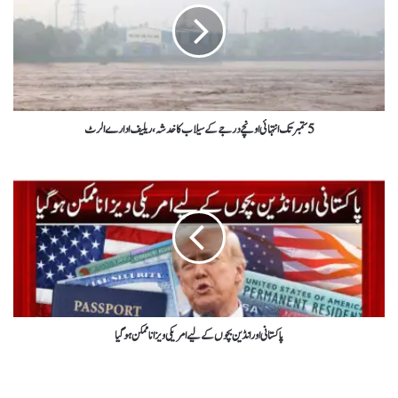
5 ستمبر تک انتہائی اونچے درجے کے سیلاب کا خدشہ، ریلیف ادارے الرٹ
پاکستانی اور انڈین بچوں کے لیے امریکی ویزا ناممکن ہو گیا