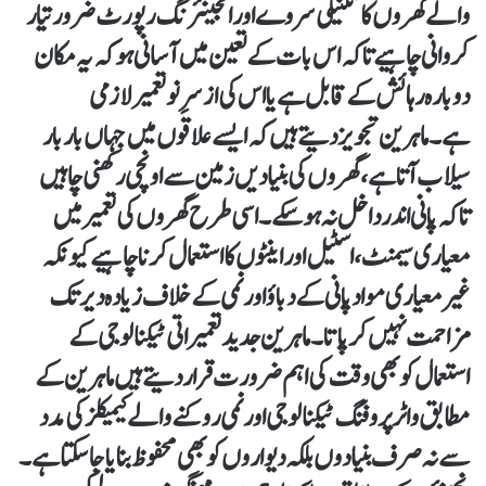
والے گھروں کا تکنیکی سروے اور انجینئرنگ رپورٹ ضرور تیار
کروانی چاہیے تاکہ اس بات کے تعین میں آسانی ہو کہ یہ مکان
دوبارہ رہائش کے قابل ہے یا اس کی از سرِ نو تعمیر لازمی
ہے۔ ماہرین تجویز دیتے ہیں کہ ایسے علاقوں میں جہاں بار بار
سیلاب آتا ہے، گھروں کی بنیادیں زمین سے اونچی رکھنی چاہیں
تاکہ پانی اندر داخل نہ ہو سکے۔ اسی طرح گھروں کی تعمیر میں
معیاری سیمنٹ، اسٹیل اور اینٹوں کا استعمال کرنا چاہیے کیونکہ
غیر معیاری مواد پانی کے دباؤ اور نمی کے خلاف زیادہ دیر تک
مزاحمت نہیں کر پاتا۔ ماہرین جدید تعمیراتی ٹیکنالوجی کے
استعمال کو بھی وقت کی اہم ضرورت قرار دیتے ہیں ماہرین کے
مطابق واٹر پروفنگ ٹیکنالوجی اور نمی روکنے والے کیمیکلز کی مدد
سے نہ صرف بنیادوں بلکہ دیواروں کو بھی محفوظ بنایا جا سکتا ہے۔