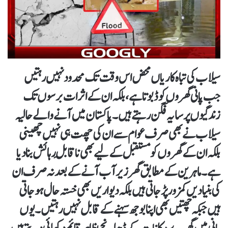
سیلاب کی تباہ کاریاں محض اس وقت تک محدود نہیں رہتیں
جب پانی گھروں کو ڈبوتا ہے، بلکہ ان کے اثرات برسوں تک
زندگیوں پر سایہ فگن رہتے ہیں۔ پاکستان میں آنے والے حالیہ
سیلاب نے بھی صرف عوام سے ان کی چھت ہی نہیں چھینی
بلکہ ان کے گھروں کو مستقبل کے لیے بھی ناقابلِ رہائش بنا دیا
ہے۔ ماہرین کے مطابق گھر زیر آب آنے کے بعد نہ صرف ان
کی بنیادیں کمزور پڑ جاتی ہیں بلکہ دیواریں بھی خستہ حال ہو جاتی
ہیں جبکہ چھتیں بھی اپنا بوجھ سہنے کے قابل نہیں رہتیں۔ یوں