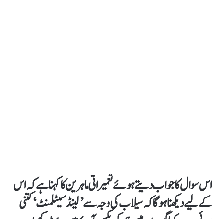
اس سوال کا جواب دیتے ہوئے تعمیراتی ماہرین کا کہنا ہے کہ اس
کے لیے دیکھنا ہو گا کہ سیلاب کی وجہ سے ’لینڈ سیٹلمنٹ‘ کتنی