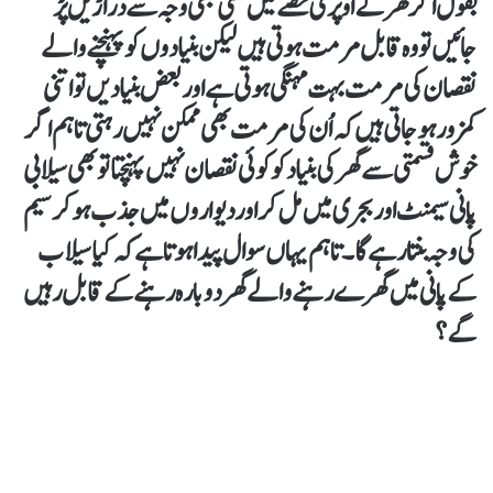
بقول اگر گھر کے اُوپری حصے میں کسی بھی وجہ سے دراڑیں پڑ
جائیں تو وہ قابل مرمت ہوتی ہیں لیکن بنیادوں کو پہنچنے والے
نقصان کی مرمت بہت مہنگی ہوتی ہے اور بعض بنیادیں تو اتنی
کمزور ہو جاتی ہیں کہ اُن کی مرمت بھی ممکن نہیں رہتی تاہم اگر
خوش قسمتی سے گھر کی بنیاد کو کوئی نقصان نہیں پہنچتا تو بھی سیلابی
پانی سیمنٹ اور بجری میں مل کر اور دیواروں میں جذب ہو کر سیم
کی وجہ بنتا رہے گا۔ تاہم یہاں سوال پیدا ہوتا ہے کہ کیا سیلاب
کے پانی میں گھرے رہنے والے گھر دوبارہ رہنے کے قابل رہیں
گے؟