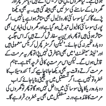
ہوئی ہے۔ کیا گھروں میں ہی کریکس آئے ہیں، یا سٹرکچر اور
گھروں کے سامنے کی سڑکیں بھی بیٹھ گئی ہیں۔ یہ بھی دیکھنا
پڑے گا کہ کیا سوسائٹی کا روڈ لیول بھی متاثر ہوا ہے یا نہیں۔ اگر
پوری سوسائٹی کا لیول تبدیل ہو گیا ہے اور گھروں کی بنیادیں بھی
متاثر ہوئی ہیں تو پھر ماہرین یہ سفارش کرتے ہیں کہ اس جگہ پر
دوبارہ تعمیر نہ کی جائے۔ ’لیکن اگر سٹرکچرل کریکس معمولی ہیں
اور ’لینڈ سیٹلمنٹ‘ میں بھی اتنا فرق نہیں پڑا تو پھر یہ مرمت کے
قابل ہوں گے۔ لیکن اس مرمت پر کافی خرچہ آتا ہے۔ تاہم
مرمت کرتے وقت یہ بھی دیکھا جانا چاہیے کہ آئندہ سیلاب کا
خطرہ تو نہیں ہے۔ اگر مستقبل میں یہ یقینی بنایا جائے کہ اب
دوبارہ دریا کا پانی سوسائٹی میں داخل نہیں ہو گا تو پھر تو گھروں کی
مرمت کا فائدہ ہے ورنہ مستقبل میں بھی یہ خطرہ برقرا رہے گا۔