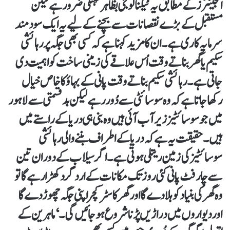
انجینئرز کے مطابق یہ ٹیکنالوجی بظاہر مہنگی ضرور ہے لیکن
مستقبل کے بڑے نقصانات سے بچنے کے لیے یہ ایک سودمند
سرمایہ کاری ہے۔ان کا مزید کہنا ہے کہ کسی بھی جگہ پر رہائشی
سکیم یا گھر بناتے وقت اُس علاقے کی زمینی ساخت کو اہمیت دی
جاتی ہے۔ رہائشی سکیم بناتے وقت پانی کے بہاؤ کا خاص خیال
رکھا جاتا ہے کہ وہ سوسائٹی سے دُور رہے لیکن بدقسمتی سے لاہور
میں جو سوسائٹیز زیر آب آئی ہیں وہ بنی ہی دریا کے راستے میں
ہیں۔ حقیقت یہ ہے کہ دریا کے اطراف بننے والی رہائشی
سوسائٹیز کی زمین ریتلی ہوتی ہے۔ اگر سیلاب کے دوران تین
سے چار فٹ پانی کئی روز تک مکانات کے ارد گرد کھڑا رہے گا تو
وہ گھر کی بنیاد کو ہلادے گا اور گھر کا سٹرکچر اپنی جگہ چھوڑ دے گا
اور دیواروں میں دراڑیں پڑنا شروع ہو جائیں گی۔‘ماہرین کے