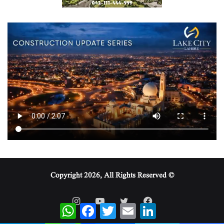
© Copyright 2026, All Rights Reserved
WhatsApp
Facebook
Twitter
Email
LinkedIn