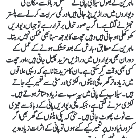
ماہرین کے بقول سیلابی پانی کے مسلسل دباؤ سے مکان کی
دیواروں میں دراڑیں پڑ جاتی ہیں اور نمی سرایت کرنے سے پلستر
جھڑنے لگتا ہے۔ اگر یہ صورتحال برقرار رہے تو جہاں دیواریں
کھوکھلی ہو جاتی ہیں وہیں چھت کا بوجھ سہنا بھی ممکن نہیں رہتا۔
ماہرین کے مطابق، بارش کے بعد خشک ہونے کے عمل کے
دوران بھی دیواروں میں دراڑیں مزید پھیل جاتی ہیں، اور چھت
کسی بھی وقت گر سکتی ہے۔ ان کا مزید بتانا ہے کہ دیہی علاقوں
میں زیادہ تر گھر کچی اینٹوں، لکڑی اور مٹی سے تعمیر کیے جاتے
ہیں۔ سیلاب کے پانی میں یہ سب سے زیادہ متاثر ہوتے ہیں۔
لکڑی سڑنے لگتی ہے، جبکہ کچی دیواریں پانی کے دباؤ سے تیزی
سے ٹوٹ پھوٹ جاتی ہیں۔ حتیٰ کہ پکی اینٹوں کے گھر بھی اگر
کمزور بنیادوں پر تعمیر کیے گئے ہوں تو پانی کے اثرات زیادہ دیر