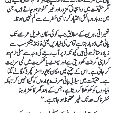
پانی میں گھرے مکانات کے ڈھانچے بظاہر قائم دکھائی دیتے ہیں
مگر حقیقت میں وہ انتہائی کمزور اور غیر محفوظ ہو جاتے ہیں، جن
میں دوبارہ رہائش اختیار کرنا کسی خطرے سے کم نہیں ہوتا۔
تعمیراتی ماہرین کے مطابق جب کوئی مکان طویل عرصے تک
پانی میں ڈوبا رہتا ہے تو اس کی بنیادیں یعنی فاؤنڈیشنز سب سے
زیادہ متاثر ہوتی ہیں کیونکہ زیر آب رہنے کی وجہ سے مٹی نرم ہو
کر اپنی گرفت کھو دیتی ہے اور سیمنٹ یا کنکریٹ میں نمی سرایت
کر جاتی ہے۔ اس کے نتیجے میں مکان کا پورا اسٹرکچر ڈگمگانے لگتا
ہے۔ حقیقت میں سیلابی پانی صرف دیواروں کو گیلا نہیں کرتا بلکہ
بنیادوں کو کھوکھلا کر دیتا ہے، جس کے بعد گھر کا کھڑا رہنا
خطرناک حد تک غیر محفوظ ہو جاتا ہے۔”