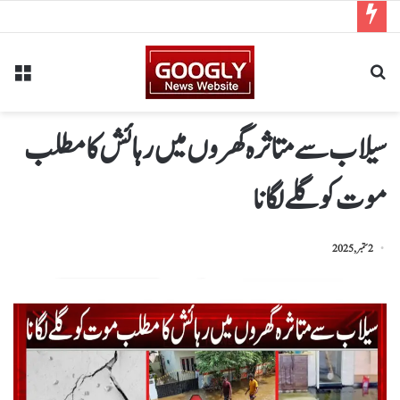
سیلاب سےمتاثرہ گھروں میں رہائش کا مطلب
موت کو گلےلگانا
2 ستمبر, 2025