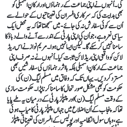
گی۔ اُنہوں نے اپنی جماعت کے رہنماؤں اور ارکانِ اسمبلی کو
بھی ہدایت کی کہ سرکاری افسران کی تعیناتیوں کے حوالے سے
اُن سے کوئی سفارش نہ کی جائے- میں سمجھتا تھا کہ یہ محض ایک
سیاسی نعرہ ہے، جو اُن کی اپنی پارٹی کے اندر سے آنے والے دباؤ کا
سامنا نہیں کر سکے گا۔ لیکن ایسا نہیں ہوا۔ مریم نواز نے اس ریڈ
لائن کو واقعی اپنی ریڈ لائن ثابت کیا۔ اُنہوں نے نہ صرف اپنی
جماعت کے ارکانِ اسمبلی بلکہ بااثر رہنماؤں کی سفارشیں بھی
مسترد کر دیں۔ یہاں تک کہ وفاق میں مسلم لیگ (ن) کی
حکومت کو بھی مشکل صورتحال کا سامنا کرنا پڑا۔ حکومت سازی
کے وقت مسلم لیگ (ن) اور پیپلز پارٹی کے درمیان یہ طے پایا
تھا کہ پنجاب کے اُن اضلاع میں جہاں پیپلز پارٹی کامیاب ہوئی
ہے، وہاں سول انتظامیہ اور پولیس کے افسران کی تعیناتی پیپلز