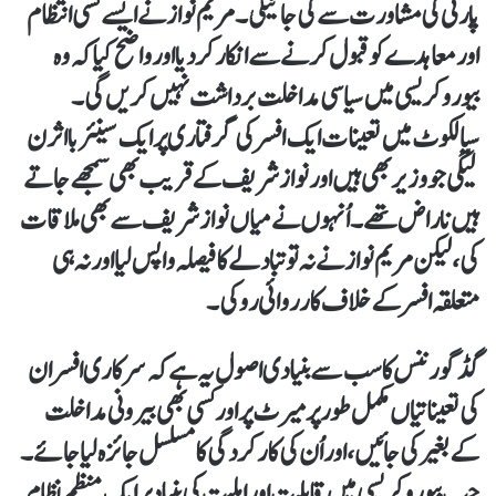
پارٹی کی مشاورت سے کی جائیگی۔ مریم نواز نے ایسے کسی انتظام
اور معاہدے کو قبول کرنے سے انکار کر دیا اور واضح کیا کہ وہ
بیوروکریسی میں سیاسی مداخلت برداشت نہیں کریں گی۔
سیالکوٹ میں تعینات ایک افسر کی گرفتاری پر ایک سینئر بااثر ن
لیگی جو وزیر بھی ہیں اور نواز شریف کے قریب بھی سمجھے جاتے
ہیں ناراض تھے۔ اُنہوں نے میاں نواز شریف سے بھی ملاقات
کی، لیکن مریم نواز نے نہ تو تبادلے کا فیصلہ واپس لیا اور نہ ہی
متعلقہ افسر کے خلاف کارروائی روکی۔
گڈ گورننس کا سب سے بنیادی اصول یہ ہے کہ سرکاری افسران
کی تعیناتیاں مکمل طور پر میرٹ پر اور کسی بھی بیرونی مداخلت
کے بغیر کی جائیں، اور اُن کی کارکردگی کا مسلسل جائزہ لیا جائے۔
جب بیوروکریسی میں قابلیت اور اہلیت کی بنیاد پر ایک منظم نظام