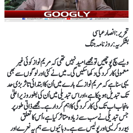
تحریر: انصار عباسی
بشکریہ: روزنامہ جنگ
ویسے سچ پوچھیں تو مجھے امید نہیں تھی کہ مریم نواز کوئی غیر
معمولی کارکردگی دکھا سکیں گی۔ میں نے کئی اور لوگوں سے بھی
یہی سنا ہے کہ مریم نواز کے بارے میں اُن کا ابتدائی تاثر بڑی حد
تک تبدیل ہو چکا ہے، اور اس تبدیلی میں اُن کی بطور وزیراعلیٰ
پنجاب اب تک کی کارکردگی کا اہم کردار ہے۔مجھے ذاتی طور پر
جس تبدیلی نے سب سے زیادہ متاثر کیا ہے، اُس کا تعلق
بیوروکریسی اور پولیس سے ہے۔ دہائیوں سے ہم یہ نعرے اور