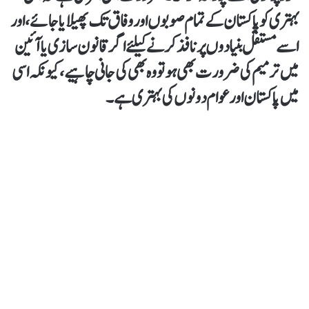
بہتری کو پاکستان کے تمام صوبوں اور وفاق تک پھیلایا جائے، اور
اسے مستقل بنیادوں پر نافذ کرنے کیلئے اگر قانون سازی یا آئین
میں ترمیم کی ضرورت بھی ہو تو وہ بھی کی جانی چاہیے، کیونکہ اسی
میں پاکستان اور عوام دونوں کی بہتری ہے۔