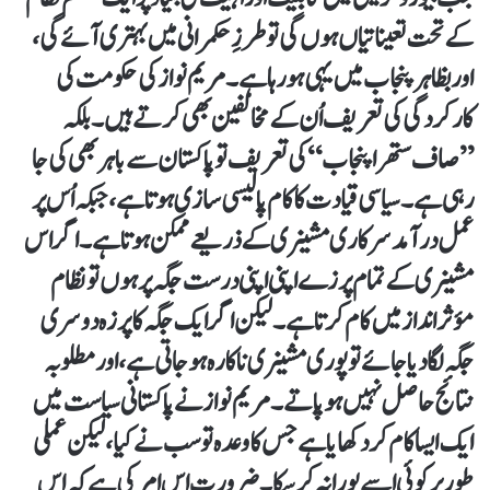
کے تحت تعیناتیاں ہوں گی تو طرزِ حکمرانی میں بہتری آئے گی،
اور بظاہر پنجاب میں یہی ہو رہا ہے۔ مریم نواز کی حکومت کی
کارکردگی کی تعریف اُن کے مخالفین بھی کرتے ہیں۔ بلکہ
”صاف ستھرا پنجاب “ کی تعریف تو پاکستان سے باہر بھی کی جا
رہی ہے۔ سیاسی قیادت کا کام پالیسی سازی ہوتا ہے، جبکہ اُس پر
عمل درآمد سرکاری مشینری کے ذریعے ممکن ہوتا ہے۔ اگر اس
مشینری کے تمام پرزے اپنی اپنی درست جگہ پر ہوں تو نظام
مؤثر انداز میں کام کرتا ہے۔ لیکن اگر ایک جگہ کا پرزہ دوسری
جگہ لگا دیا جائے تو پوری مشینری ناکارہ ہو جاتی ہے، اور مطلوبہ
نتائج حاصل نہیں ہو پاتے۔ مریم نواز نے پاکستانی سیاست میں
ایک ایسا کام کر دکھایا ہے جس کا وعدہ تو سب نے کیا، لیکن عملی
طور پر کوئی اسے پورا نہ کر سکا۔ ضرورت اس امر کی ہے کہ اس