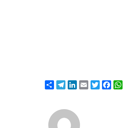
S
T
Li
E
T
Fa
W
ha
el
nk
m
wi
ce
ha
re
eg
ed
ail
tte
bo
ts
ra
In
r
ok
A
m
pp