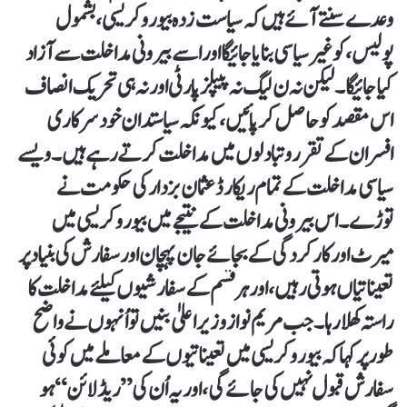
وعدے سنتے آئے ہیں کہ سیاست زدہ بیوروکریسی، بشمول
پولیس، کو غیر سیاسی بنایا جائیگااور اسے بیرونی مداخلت سے آزاد
کیا جائیگا۔ لیکن نہ ن لیگ نہ پیپلز پارٹی اور نہ ہی تحریک انصاف
اس مقصد کو حاصل کر پائیں، کیونکہ سیاستدان خود سرکاری
افسران کے تقرر و تبادلوں میں مداخلت کرتے رہے ہیں۔ ویسے
سیاسی مداخلت کے تمام ریکارڈ عثمان بزدار کی حکومت نے
توڑے۔ اس بیرونی مداخلت کے نتیجے میں بیوروکریسی میں
میرٹ اور کارکردگی کے بجائے جان پہچان اور سفارش کی بنیاد پر
تعیناتیاں ہوتی رہیں، اور ہر قسم کے سفارشیوں کیلئےمداخلت کا
راستہ کھلا رہا۔ جب مریم نواز وزیراعلیٰ بنیں تو اُنہوں نے واضح
طور پر کہا کہ بیوروکریسی میں تعیناتیوں کے معاملے میں کوئی
سفارش قبول نہیں کی جائے گی، اور یہ اُن کی”ریڈ لائن“ہو