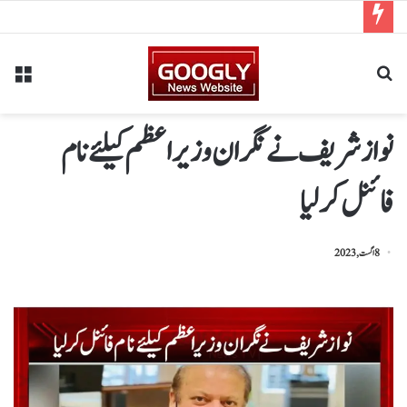
نواز شریف نے نگران وزیراعظم کیلئے نام
فائنل کرلیا
8 اگست, 2023