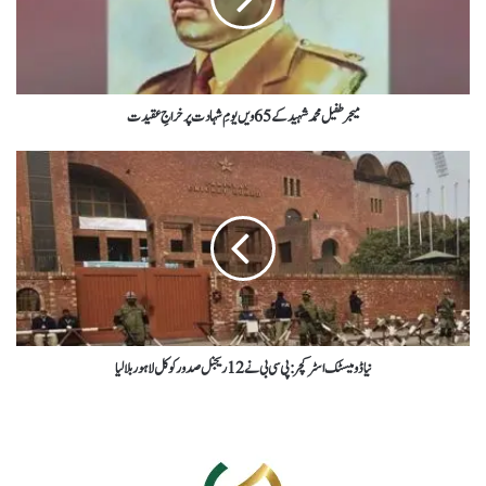
میجر طفیل محمد شہید کے 65 ویں یومِ شہادت پرخراجِ عقیدت
نیا ڈومیسٹک اسٹرکچر: پی سی بی نے 12 ریجنل صدور کو کل لاہور بلالیا