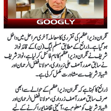
نگران وزیر اعظم کی تقرری کا معاملہ آخری مراحل میں داخل
ہوگیا ہے۔ذرائع کے مطابق مسلم لیگ (ن) کے قائد نواز
شریف نے نگران وزیراعظم کا نام فائنل کر لیا ہے، نواز شریف
نے سابق صدر آصف علی زرداری، مولانا فضل الرحمان اور
شہباز شریف سے مشاورت مکمل کرلی ہے۔
ذرائع کا کہنا ہےکہ نگران وزیراعظم کے حوالے سے ابھی
صرف سابق صدر آصف زرداری، مولانا فضل الرحمان اور
شہباز شریف کو معلوم ہے،آئینی تقاضا پورا کرنے کے لیے