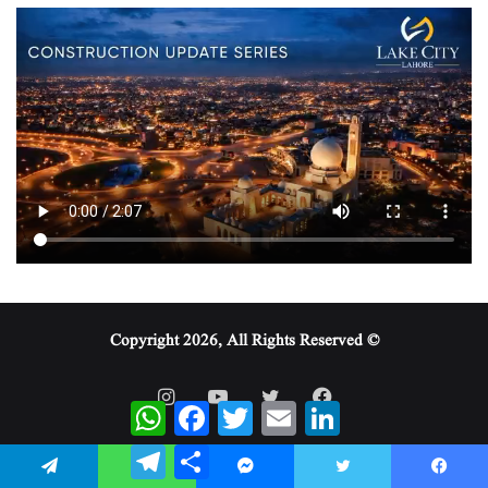
© Copyright 2026, All Rights Reserved
WhatsApp
Facebook
Twitter
Email
LinkedIn
Telegram
Share