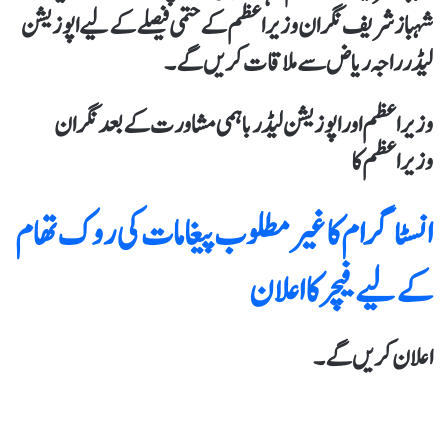
شہباز شریف نگران وزیر اعظم کے حتمی فیصلے کے لیے اپوزیشن
لیڈر راجہ ریاض سے ملاقات کریں گے۔
وزیر اعظم اور اپوزیشن لیڈر باہمی مشاورت کے بعد نگران
وزیراعظم کا
انسٹاگرام کا غیر مطلوب پیغامات کی روک تھام
کے لیے فیچر کا اعلان
اعلان کریں گے۔