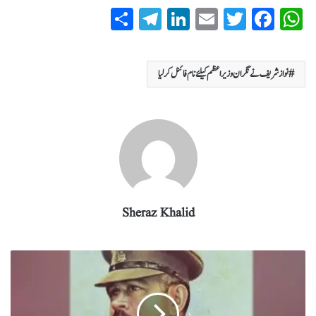
S
T
Li
E
T
Fa
W
ha
el
nk
m
wi
ce
ha
re
eg
ed
ail
tte
bo
ts
نواز شریف نے نگران وزیراعظم کیلئے نام فائنل کرلیا
ra
In
r
ok
A
m
pp
Sheraz Khalid