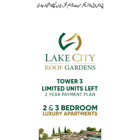
پی ایس ایل ڈائریکٹر سمیت 3 اہم تقرریوں کیلئے اشتہار جاری