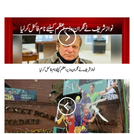
نواز شریف نے نگران وزیراعظم کیلئے نام فائنل کرلیا