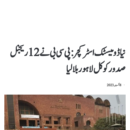
نیا ڈومیسٹک اسٹرکچر: پی سی بی نے 12 ریجنل
صدور کو کل لاہور بلالیا
8 اگست, 2023