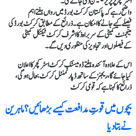
اسٹرکچر پر پریزینٹیشن دی جائے گی۔
واضح رہے کہ پاکستان کرکٹ بورڈ میں رواں ہفتے اہم
فیصلےکیےجانےکا امکان ہے۔ذرائع کے مطابق کرکٹ بورڈ کی
مینجمنٹ کمیٹی کے سربراہ ذکا اشرف کرکٹ ٹیکنیکل کمیٹی
کےفیصلوں اور تجاویزکی منظوری دیں گے۔
اس کے علاوہ آئندہ ہفتے ڈومیسٹک کرکٹ اسٹرکچرکا اعلان
کیاجائےگا، ریجنز کےساتھ ڈپارٹمنٹل کرکٹ بحال ہوگی،
ذرائع کا کہنا ہے کہ قومی کرکٹ
بچوں میں قوتِ مدافعت کیسے بڑھائیں؟ماہرین
نے بتادیا