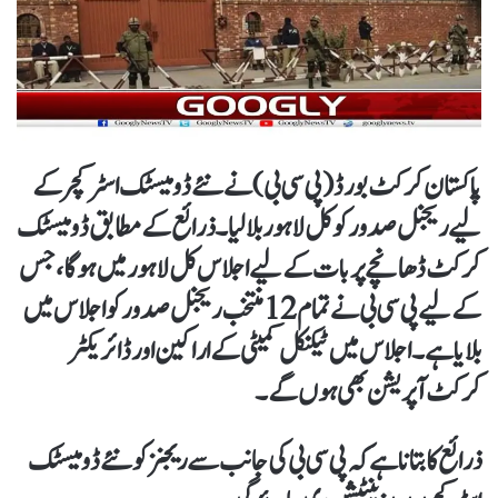
پاکستان کرکٹ بورڈ (پی سی بی) نے نئے ڈومیسٹک اسٹرکچر کے
لیے ریجنل صدور کو کل لاہور بلالیا۔ذرائع کے مطابق ڈومیسٹک
کرکٹ ڈھانچے پر بات کے لیے اجلاس کل لاہور میں ہوگا، جس
کے لیے پی سی بی نے تمام 12 منتخب ریجنل صدور کو اجلاس میں
بلایا ہے۔اجلاس میں ٹیکنیکل کمیٹی کے اراکین اور ڈائریکٹر
کرکٹ آپریشن بھی ہوں گے۔
ذرائع کا بتانا ہے کہ پی سی بی کی جانب سے ریجنز کو نئے ڈومیسٹک