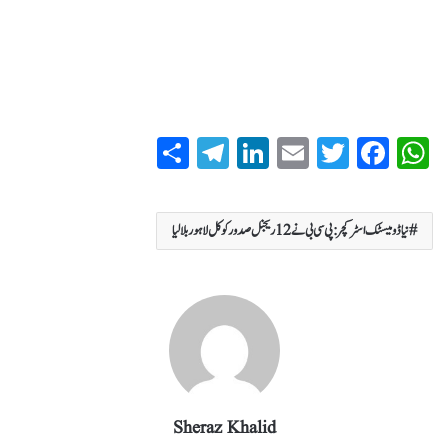
S
T
Li
E
T
Fa
W
ha
el
nk
m
wi
ce
ha
re
eg
ed
ail
tte
bo
ts
نیا ڈومیسٹک اسٹرکچر: پی سی بی نے 12 ریجنل صدور کو کل لاہور بلالیا
ra
In
r
ok
A
m
pp
Sheraz Khalid