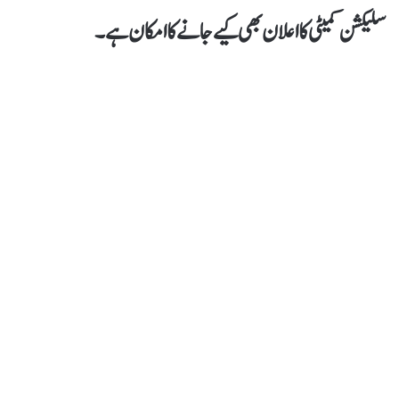
سلیکشن کمیٹی کا اعلان بھی کیےجانےکا امکان ہے۔