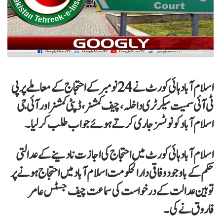
اسلام آباد ہائی کورٹ نے 24 نومبر کے احتجاج کے معاملے پر پی
ٹی آئی سمیت سیکرٹری داخلہ،چیف کمشنر،ڈپٹی کمشنر اور آئی جی
اسلام آباد کو نوٹسز جاری کرتے ہوئے جواب طلب کر لیا۔
اسلام آباد ہائی کورٹ میں احتجاج کی اجازت نا دینے کے عدالتی
حکم کےباوجود وفاقی دارالحکومت اسلام آباد میں احتجاج ہونے پر
توہین عدالت کےدرخواست کی سماعت چیف جسٹس عامر
فاروق نے کی۔