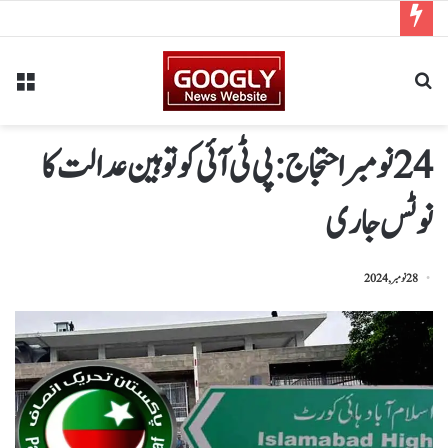
24 نومبر احتجاج : پی ٹی آئی کو توہین عدالت کا
نوٹس جاری
28 نومبر, 2024