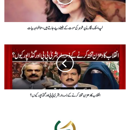
لپ اسٹک لگانے پر شوہر کی موت کے طعنے دیے جاتے ہیں، حنا خواجہ بیات
انقلاب کا دھڑن تختہ کرنے کے ذمہ دار بشری بی بی اور گنڈاپور کیوں؟