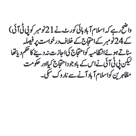
واضح رہےکہ اسلام آباد ہائی کورٹ نے 21 نومبر کو پی ٹی آئی)
کے 24 نومبر کے احتجاج کے خلاف درخواست پر فیصلہ
سناتےہوئے انتظامیہ کو احتجاج کی اجازت نہ دینےکا حکم دیا تھا
لیکن پی ٹی آئی نے اس کے باوجود احتجاج کیا اور حکومت
مظاہرین کو اسلام آباد آنے سے نا روک سکی۔