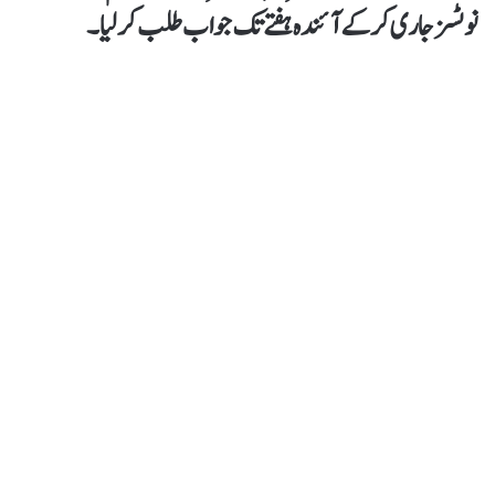
نوٹسز جاری کر کے آئندہ ہفتے تک جواب طلب کر لیا۔