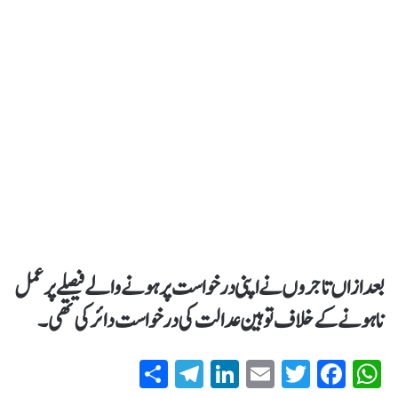
بعد ازاں تاجروں نے اپنی درخواست پر ہونےوالے فیصلے پر عمل
نا ہونے کےخلاف توہین عدالت کی درخواست دائر کی تھی۔
S
T
Li
E
T
Fa
W