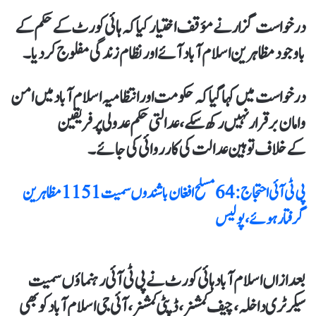
درخواست گزار نے مؤقف اختیار کیاکہ ہائی کورٹ کےحکم کے
باوجود مظاہرین اسلام آباد آئےاور نظام زندگی مفلوج کردیا۔
درخواست میں کہاگیا کہ حکومت اور انتظامیہ اسلام آباد میں امن
و امان برقرارنہیں رکھ سکے،عدالتی حکم عدولی پر فریقین
کےخلاف توہین عدالت کی کارروائی کی جائے۔
پی ٹی آئی احتجاج:64 مسلح افغان باشندوں سمیت 1151 مظاہرین
گرفتار ہوئے، پولیس
بعد ازاں اسلام آباد ہائی کورٹ نے پی ٹی آئی رہنماؤں سمیت
سیکرٹری داخلہ، چیف کمشنر،ڈپٹی کمشنر،آئی جی اسلام آباد کو بھی