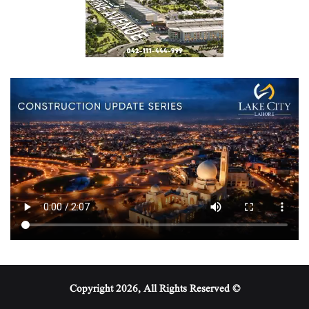
© Copyright 2026, All Rights Reserved