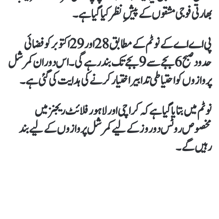
بھارتی فوجی مشقوں
کے پیشِ نظر کیا گیا ہے۔
پی اے اے کے نوٹم کے مطابق
28 اور 29 اکتوبر
کو فضائی
حدود
صبح 6 بجے سے 9 بجے تک
بند رہے گی۔ اس دوران
کمرشل
پروازوں
کو احتیاطی تدابیر اختیار کرنے کی ہدایت کی گئی ہے۔
نوٹم میں بتایا گیا ہے کہ
کراچی اور لاہور فلائٹ ریجنز
میں
مخصوص روٹس دو روز کے لیے کمرشل پروازوں کے لیے بند
رہیں گے۔