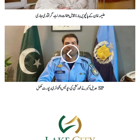
علیمہ خان کے پانچویں بار ناقابلِ ضمانت وارنٹِ گرفتاری جاری
SP عدیل اکبر نے خودکشی کی، پولیس انکوائری رپورٹ مکمل