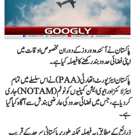
پاکستان نے آئندہ
دو روز
کے دوران مخصوص اوقات میں
اپنی
فضائی حدود بند رکھنے
کا فیصلہ کیا ہے۔
پاکستان ایئرپورٹ اتھارٹی (PAA)
نے اس سلسلے میں تمام
ایئرلائنز اور ایوی ایشن کمپنیوں کو نوٹم (NOTAM) جاری
کر دیا ہے، جس میں فضائی حدود کی عارضی بندش سے آگاہ کیا گیا
ہے۔
ذرائع کے مطابق یہ فیصلہ ممکنہ طور پر
پاکستانی سرحد کے قریب