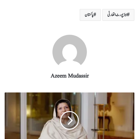
ha
el
nk
m
wi
ce
ha
re
eg
ed
ail
tte
bo
ts
ایئرپورٹ اتھارٹی
پاکستان
ra
In
r
ok
A
m
pp
Azeem Mudassir