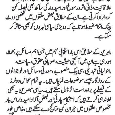
علاقائیت، ذاتی اثر و رسوخ اور امیدوار کی ساکھ بھی فیصلہ کن
کردار ادا کرتی ہے۔ ان کے مطابق بعض حلقوں میں شخصی ووٹ
بینک اتنا مضبوط ہوتا ہے کہ وہ بڑی سیاسی لہروں کو بھی متاثر کر
سکتا ہے۔
ماہرین کے مطابق اس بار انتخابی مہم میں جن اہم مسائل پر بحث
ہو رہی ہے ان میں آئینی حیثیت، صوبائی حقوق، سیاحت،
ماحولیاتی تبدیلی، سی پیک منصوبے، معدنی وسائل اور نوجوانوں
کے روزگار جیسے موضوعات نمایاں ہیں۔ یہ تمام عوامل ووٹرز
کے فیصلے پر براہ راست اثر ڈال سکتے ہیں۔ سیاسی مبصرین یہ بھی
نشاندہی کرتے ہیں کہ استحکام پارٹی اور بعض آزاد امیدوار اس بار
مخصوص حلقوں میں حیران کن نتائج دے سکتے ہیں، خاص طور