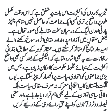
تجزیہ کاروں کی اکثریت اس بات پر متفق ہے کہ اس وقت مکمل
طور پر واضح برتری کسی ایک جماعت کو حاصل نہیں، تاہم پیپلز
پارٹی اور ن لیگ کے درمیان سخت مقابلے کی صورتحال ہے۔
بعض حلقوں میں آزاد امیدوار اور مقامی اثر و رسوخ رکھنے والے
امیدوار نتائج کو متاثر کر سکتے ہیں۔ممتاز گوہر کے مطابق ابتدائی
رجحانات سے یہ بھی اشارہ ملتا ہے کہ الیکشن کے بعد کسی بھی واضح
اکثریت کے بجائے مخلوط حکومت کا امکان زیادہ ہے، جس میں
بڑی جماعتوں کو اتحادی سیاست پر انحصار کرنا پڑ سکتا ہے۔یوں
گلگت بلتستان کا یہ انتخابی معرکہ نہ صرف مقامی سیاست بلکہ
وفاقی سیاسی توازن کے لیے بھی اہم قرار دیا جا رہا ہے، اور حتمی
فیصلہ ووٹرز 7 جون کو اپنے حقِ رائے دہی کے ذریعے کریں