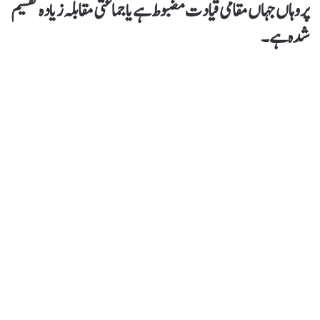
پر وہاں جہاں مقامی قیادت مضبوط ہے یا جماعتی مقابلہ زیادہ تقسیم
شدہ ہے۔