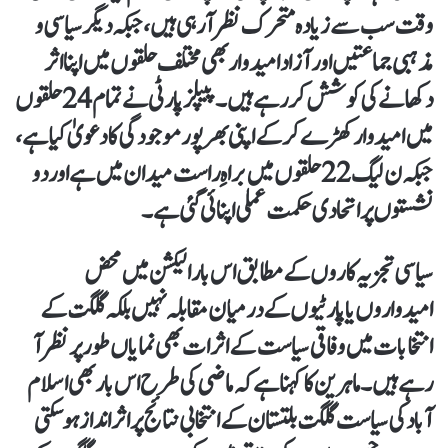
وقت سب سے زیادہ متحرک نظر آ رہی ہیں، جبکہ دیگر سیاسی و
مذہبی جماعتیں اور آزاد امیدوار بھی مختلف حلقوں میں اپنا اثر
دکھانے کی کوشش کر رہے ہیں۔ پیپلز پارٹی نے تمام 24 حلقوں
میں امیدوار کھڑے کر کے اپنی بھرپور موجودگی کا دعویٰ کیا ہے،
جبکہ ن لیگ 22 حلقوں میں براہِ راست میدان میں ہے اور دو
نشستوں پر اتحادی حکمت عملی اپنائی گئی ہے۔
سیاسی تجزیہ کاروں کے مطابق اس بار الیکشن میں محض
امیدواروں یا پارٹیوں کے درمیان مقابلہ نہیں بلکہ گلگت کے
انتخابات میں وفاقی سیاست کے اثرات بھی نمایاں طور پر نظر آ
رہے ہیں۔ ماہرین کا کہنا ہے کہ ماضی کی طرح اس بار بھی اسلام
آباد کی سیاست گلگت بلتستان کے انتخابی نتائج پر اثر انداز ہو سکتی