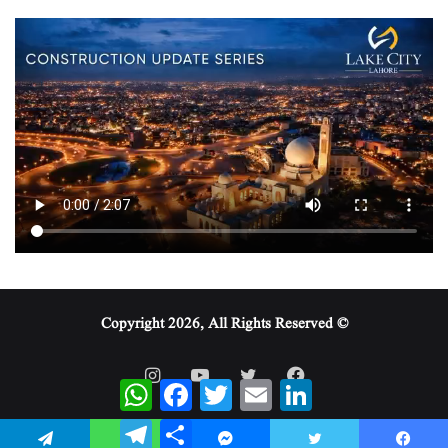
© Copyright 2026, All Rights Reserved
WhatsApp
Facebook
Twitter
Email
LinkedIn
Telegram
Share