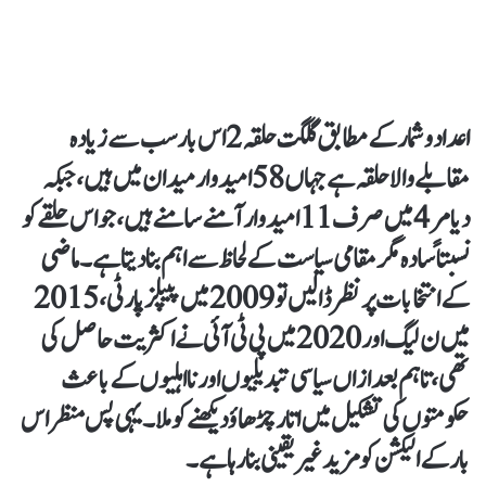
اعداد و شمار کے مطابق گلگت حلقہ 2 اس بار سب سے زیادہ
مقابلے والا حلقہ ہے جہاں 58 امیدوار میدان میں ہیں، جبکہ
دیامر 4 میں صرف 11 امیدوار آمنے سامنے ہیں، جو اس حلقے کو
نسبتاً سادہ مگر مقامی سیاست کے لحاظ سے اہم بنا دیتا ہے۔ماضی
کے انتخابات پر نظر ڈالیں تو 2009 میں پیپلز پارٹی، 2015
میں ن لیگ اور 2020 میں پی ٹی آئی نے اکثریت حاصل کی
تھی، تاہم بعد ازاں سیاسی تبدیلیوں اور نااہلیوں کے باعث
حکومتوں کی تشکیل میں اتار چڑھاؤ دیکھنے کو ملا۔ یہی پس منظر اس
بار کے الیکشن کو مزید غیر یقینی بنا رہا ہے۔