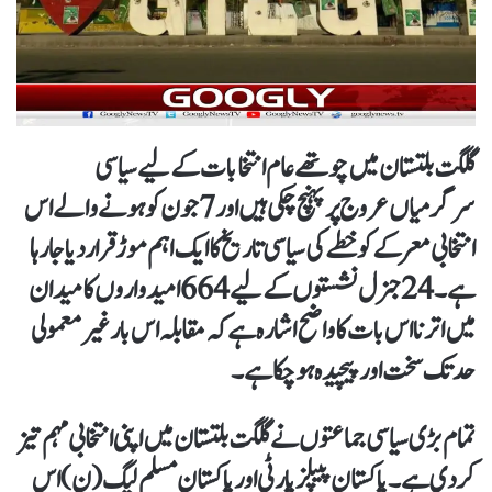
گلگت بلتستان میں چوتھے عام انتخابات کے لیے سیاسی
سرگرمیاں عروج پر پہنچ چکی ہیں اور 7 جون کو ہونے والے اس
انتخابی معرکے کو خطے کی سیاسی تاریخ کا ایک اہم موڑ قرار دیا جا رہا
ہے۔ 24 جنرل نشستوں کے لیے 664 امیدواروں کا میدان
میں اترنا اس بات کا واضح اشارہ ہے کہ مقابلہ اس بار غیر معمولی
حد تک سخت اور پیچیدہ ہو چکا ہے۔
تمام بڑی سیاسی جماعتوں نے گلگت بلتستان میں اپنی انتخابی مہم تیز
کر دی ہے۔ پاکستان پیپلز پارٹی اور پاکستان مسلم لیگ (ن) اس