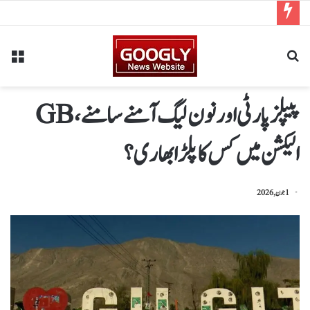
پیپلز پارٹی اور نون لیگ آمنے سامنے، GB
الیکشن میں کس کا پلڑا بھاری؟
1 جون, 2026