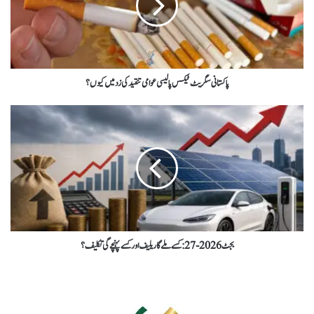
پاکستانی سگریٹ ٹیکس پالیسی عوامی تنقید کی زد میں کیوں؟
بجٹ 2026-27 : کسے ملے گا ریلیف اور کسے پہنچے گی تکلیف؟