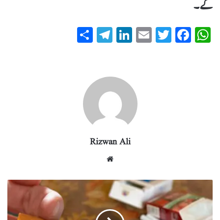
گے۔
S
T
Li
E
T
Fa
W
ha
el
nk
m
wi
ce
ha
re
eg
ed
ail
tte
bo
ts
ra
In
r
ok
A
m
pp
Rizwan Ali