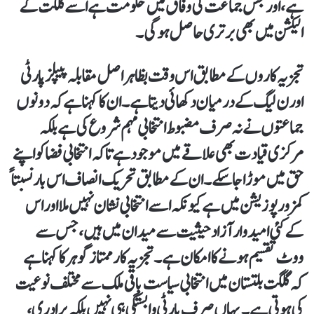
ہے، اور جس جماعت کی وفاق میں حکومت ہے اسے گلگت کے
الیکشن میں بھی برتری حاصل ہو گی۔
تجزیہ کاروں کے مطابق اس وقت بظاہر اصل مقابلہ پیپلز پارٹی
اور ن لیگ کے درمیان دکھائی دیتا ہے۔ ان کا کہنا ہے کہ دونوں
جماعتوں نے نہ صرف مضبوط انتخابی مہم شروع کی ہے بلکہ
مرکزی قیادت بھی علاقے میں موجود ہے تاکہ انتخابی فضا کو اپنے
حق میں موڑا جا سکے۔ ان کے مطابق تحریک انصاف اس بار نسبتاً
کمزور پوزیشن میں ہے کیونکہ اسے انتخابی نشان نہیں ملا اور اس
کے کئی امیدوار آزاد حیثیت سے میدان میں ہیں، جس سے
ووٹ تقسیم ہونے کا امکان ہے۔ تجزیہ کار ممتاز گوہر کا کہنا ہے
کہ گلگت بلتستان میں انتخابی سیاست باقی ملک سے مختلف نوعیت
کی ہوتی ہے۔ یہاں صرف پارٹی وابستگی ہی نہیں بلکہ برادری،